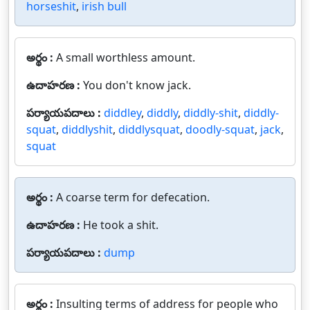
horseshit
,
irish bull
అర్థం :
A small worthless amount.
ఉదాహరణ :
You don't know jack.
పర్యాయపదాలు :
diddley
,
diddly
,
diddly-shit
,
diddly-
squat
,
diddlyshit
,
diddlysquat
,
doodly-squat
,
jack
,
squat
అర్థం :
A coarse term for defecation.
ఉదాహరణ :
He took a shit.
పర్యాయపదాలు :
dump
అర్థం :
Insulting terms of address for people who