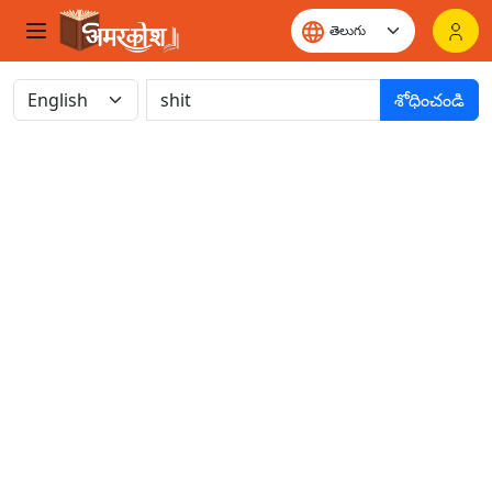
శోధించండి