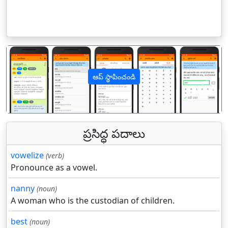
ఆప్ స్థాపించండి
पिछला
अगल
ప్రసిద్ధ పదాలు
vowelize
(verb)
Pronounce as a vowel.
nanny
(noun)
A woman who is the custodian of children.
best
(noun)