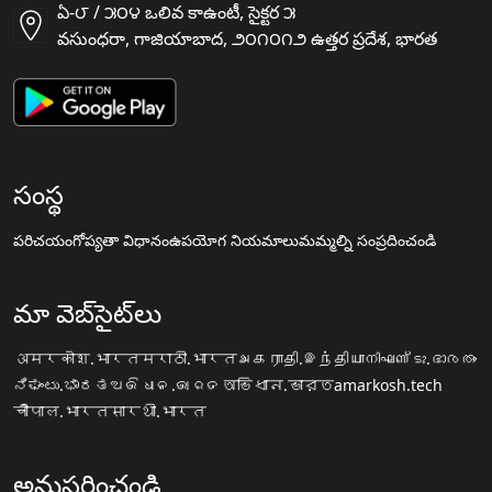
ఏ-౮ / ౫౦౪ ఒలివ కాఉంటీ, సైక్టర ౫
వసుంధరా, గాజియాబాద, ౨౦౧౦౧౨ ఉత్తర ప్రదేశ, భారత
సంస్థ
పరిచయం
గోప్యతా విధానం
ఉపయోగ నియమాలు
మమ్మల్ని సంప్రదించండి
మా వెబ్‌సైట్‌లు
अमरकोश.भारत
मराठी.भारत
அகராதி.இந்தியா
നിഘണ്ടു.ഭാരതം
ನಿಘಂಟು.ಭಾರತ
ଅଭିଧାନ.ଭାରତ
অভিধান.ভারত
amarkosh.tech
चौपाल.भारत
सारथी.भारत
అనుసరించండి