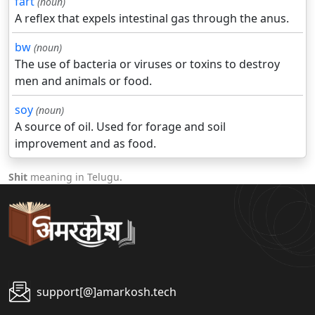
fart
(noun)
A reflex that expels intestinal gas through the anus.
bw
(noun)
The use of bacteria or viruses or toxins to destroy
men and animals or food.
soy
(noun)
A source of oil. Used for forage and soil
improvement and as food.
Shit
meaning in Telugu.
support[@]amarkosh.tech