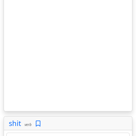
shit
verb