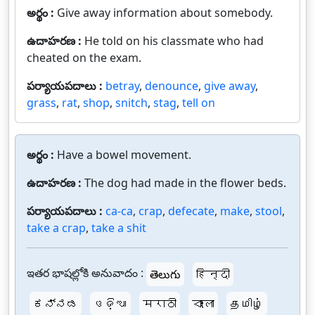
అర్థం :
Give away information about somebody.
ఉదాహరణ :
He told on his classmate who had
cheated on the exam.
పర్యాయపదాలు :
betray
,
denounce
,
give away
,
grass
,
rat
,
shop
,
snitch
,
stag
,
tell on
అర్థం :
Have a bowel movement.
ఉదాహరణ :
The dog had made in the flower beds.
పర్యాయపదాలు :
ca-ca
,
crap
,
defecate
,
make
,
stool
,
take a crap
,
take a shit
ఇతర భాషల్లోకి అనువాదం :
తెలుగు
हिन्दी
ಕನ್ನಡ
ଓଡ଼ିଆ
मराठी
বাংলা
தமிழ்