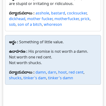
are stupid or irritating or ridiculous.
పర్యాయపదాలు :
asshole
,
bastard
,
cocksucker
,
dickhead
,
mother fucker
,
motherfucker
,
prick
,
sob
,
son of a bitch
,
whoreson
అర్థం :
Something of little value.
ఉదాహరణ :
His promise is not worth a damn.
Not worth one red cent.
Not worth shucks.
పర్యాయపదాలు :
damn
,
darn
,
hoot
,
red cent
,
shucks
,
tinker's dam
,
tinker's damn