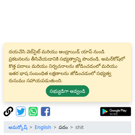
దయచేసి వెబ్‌సైట్ మరియు ఆండ్రాయిడ్ యాప్ నుండి
ప్రకటనలను తీసివేయడానికి సభ్యత్వాన్ని పొందండి. అమర్‌కోష్‌లో
కొత్త పదాలు మరియు నిర్వచనాలను జోడించడంలో మరియు
ఇతర భాష సంబంధిత లక్షణాలను జోడించడంలో సభ్యత్వ
రుసుము సహాయపడుతుంది.
సభ్యుడిగా అవ్వండి
అమర్కోష్
English
పదం
shit