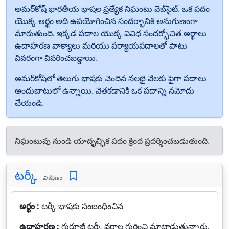
అమర్‌కోష్ భారతీయ భాషల ప్రత్యేక నిఘంటు వెబ్‌సైట్. ఒక పదం
యొక్క అర్థం అది ఉపయోగించిన సందర్భానికి అనుగుణంగా
మారుతుంది. ఇక్కడ పదాల యొక్క వివిధ సందర్భోచిత అర్థాలు
ఉదాహరణ వాక్యాలు మరియు పర్యాయపదాలతో పాటు
వివరంగా వివరించబడ్డాయి.
అమర్‌కోష్‌లో తెలుగు భాషకు చెందిన నలభై వేలకు పైగా పదాలు
అందుబాటులో ఉన్నాయి. వెతకడానికి ఒక పదాన్ని నమోదు
చేయండి.
నిఘంటువు నుండి యాదృచ్ఛిక పదం క్రింద ప్రదర్శించబడుతుంది.
టర్కీ
విశేషణం
అర్థం :
టర్కీ భాషకు సంబంధించిన
ఉదాహరణ :
గురూజీ టర్కీ వర్ణాల గురించి మాట్లాడుతున్నారు.