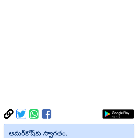
అమర్‌కోష్‌కు స్వాగతం.