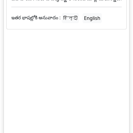
ఇతర భాషల్లోకి అనువాదం :
हिन्दी
English