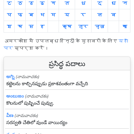
ट
ठ
ड
ढ
ण
त
थ
द
ध
न
प
फ
ब
भ
म
य
र
ल
व
श
ष
स
ह
क्ष
त्र
ज्ञ
ऋ
अमरकोश में उपलब्ध हिन्दी के मुहावरों के लिए
यहाँ
पर
स्पर्श करें।
ప్రసిద్ధ పదాలు
అగ్ని
(నామవాచకం)
కట్టెలను కాల్చినప్పుడు ప్రకాశవంతంగా వచ్చేది
అంబుజం
(నామవాచకం)
కొలనులో పుష్పించే పువ్వు.
వీణ
(నామవాచకం)
సరస్వతి చేతిలో వుండే వాయిద్యం