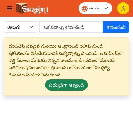
శోధించండి
దయచేసి వెబ్‌సైట్ మరియు ఆండ్రాయిడ్ యాప్ నుండి
ప్రకటనలను తీసివేయడానికి సభ్యత్వాన్ని పొందండి. అమర్‌కోష్‌లో
కొత్త పదాలు మరియు నిర్వచనాలను జోడించడంలో మరియు
ఇతర భాష సంబంధిత లక్షణాలను జోడించడంలో సభ్యత్వ
రుసుము సహాయపడుతుంది.
సభ్యుడిగా అవ్వండి