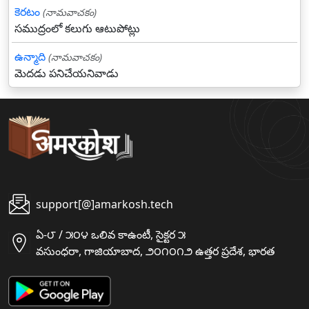
కెరటం
(నామవాచకం)
సముద్రంలో కలుగు ఆటుపోట్లు
ఉన్మాది
(నామవాచకం)
మెదడు పనిచేయనివాడు
support[@]amarkosh.tech
ఏ-౮ / ౫౦౪ ఒలివ కాఉంటీ, సైక్టర ౫
వసుంధరా, గాజియాబాద, ౨౦౧౦౧౨ ఉత్తర ప్రదేశ, భారత