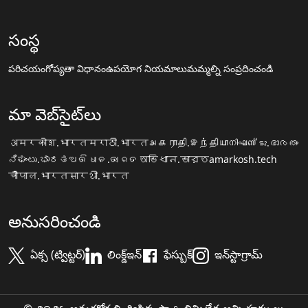
సంస్థ
పరిచయం
గోప్యతా విధానం
ఉపయోగ నియమాలు
మమ్మల్ని సంప్రదించండి
మా వెబ్‌సైట్‌లు
अमरकोश.भारत
मराठी.भारत
அகராதி.இந்தியா
നിഘണ്ടു.ഭാരതം
ನಿಘಂಟು.ಭಾರತ
ଅଭିଧାନ.ଭାରତ
অভিধান.ভারত
amarkosh.tech
चौपाल.भारत
सारथी.भारत
అనుసరించండి
ఏక్స (ట్విట్టర్)
లింక్డ్ఇన్
ఫేస్బుక్
ఇన్‌స్టాగ్రామ్