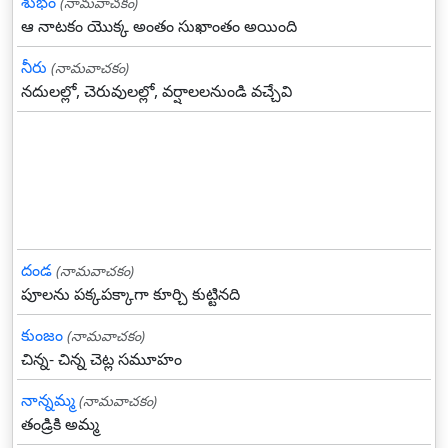
శుభం
(నామవాచకం)
ఆ నాటకం యొక్క అంతం సుఖాంతం అయింది
నీరు
(నామవాచకం)
నదులల్లో, చెరువులల్లో, వర్షాలలనుండి వచ్చేవి
దండ
(నామవాచకం)
పూలను పక్కపక్కాగా కూర్చి కుట్టినది
కుంజం
(నామవాచకం)
చిన్న- చిన్న చెట్ల సమూహం
నాన్నమ్మ
(నామవాచకం)
తండ్రికి అమ్మ