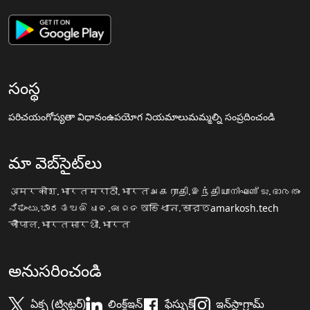
సంస్థ
పరిచయం
గోప్యతా విధానం
ఉపయోగ నియమాలు
మమ్మల్ని సంప్రదించండి
మా వెబ్‌సైట్‌లు
अमरकोश.भारत
मराठी.भारत
அகராதி.இந்தியா
നിഘണ്ടു.ഭാരതം
ನಿಘಂಟು.ಭಾರತ
ଅଭିଧାନ.ଭାରତ
অভিধান.ভারত
amarkosh.tech
चौपाल.भारत
सारथी.भारत
అనుసరించండి
ఏక్స (ట్విట్టర్)
లింక్డ్ఇన్
ఫేస్బుక్
ఇన్‌స్టాగ్రామ్