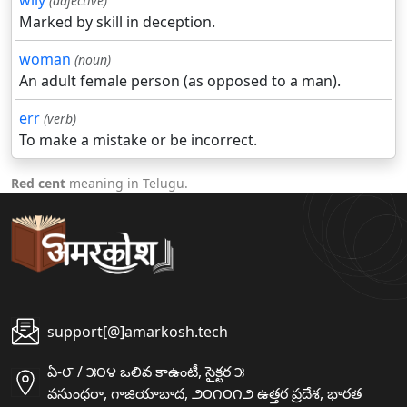
wily
(adjective)
Marked by skill in deception.
woman
(noun)
An adult female person (as opposed to a man).
err
(verb)
To make a mistake or be incorrect.
Red cent
meaning in Telugu.
support[@]amarkosh.tech
ఏ-౮ / ౫౦౪ ఒలివ కాఉంటీ, సైక్టర ౫
వసుంధరా, గాజియాబాద, ౨౦౧౦౧౨ ఉత్తర ప్రదేశ, భారత