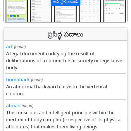
ఆప్ స్థాపించండి
पिछला
अगल
ప్రసిద్ధ పదాలు
act
(noun)
A legal document codifying the result of
deliberations of a committee or society or legislative
body.
humpback
(noun)
An abnormal backward curve to the vertebral
column.
atman
(noun)
The conscious and intelligent principle within the
inert mind-body complex (irrespective of its physical
attributes) that makes them living beings.