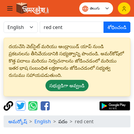
శోధించండి
దయచేసి వెబ్‌సైట్ మరియు ఆండ్రాయిడ్ యాప్ నుండి
ప్రకటనలను తీసివేయడానికి సభ్యత్వాన్ని పొందండి. అమర్‌కోష్‌లో
కొత్త పదాలు మరియు నిర్వచనాలను జోడించడంలో మరియు
ఇతర భాష సంబంధిత లక్షణాలను జోడించడంలో సభ్యత్వ
రుసుము సహాయపడుతుంది.
సభ్యుడిగా అవ్వండి
అమర్కోష్
English
పదం
red cent