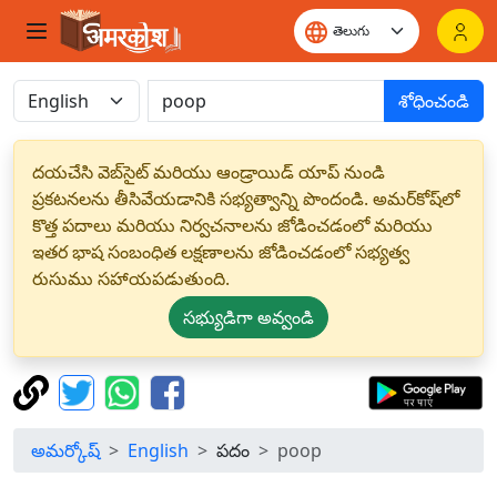
శోధించండి
దయచేసి వెబ్‌సైట్ మరియు ఆండ్రాయిడ్ యాప్ నుండి
ప్రకటనలను తీసివేయడానికి సభ్యత్వాన్ని పొందండి. అమర్‌కోష్‌లో
కొత్త పదాలు మరియు నిర్వచనాలను జోడించడంలో మరియు
ఇతర భాష సంబంధిత లక్షణాలను జోడించడంలో సభ్యత్వ
రుసుము సహాయపడుతుంది.
సభ్యుడిగా అవ్వండి
అమర్కోష్
English
పదం
poop