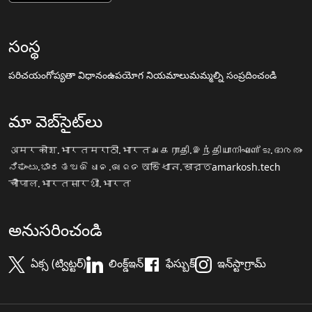
సంస్థ
పరిచయం
గోప్యతా విధానం
ఉపయోగ నియమాలు
మమ్మల్ని సంప్రదించండి
మా వెబ్‌సైట్‌లు
अमरकोश.भारत
मराठी.भारत
அகராதி.இந்தியா
നിഘണ്ടു.ഭാരതം
ನಿಘಂಟು.ಭಾರತ
ଅଭିଧାନ.ଭାରତ
অভিধান.ভারত
amarkosh.tech
चौपाल.भारत
सारथी.भारत
అనుసరించండి
ఏక్స (ట్విట్టర్)
లింక్డ్ఇన్
ఫేస్బుక్
ఇన్‌స్టాగ్రామ్