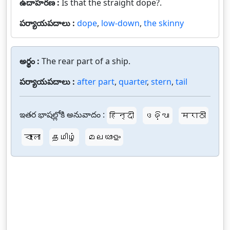
ఉదాహరణ :
Is that the straight dope?.
పర్యాయపదాలు :
dope
,
low-down
,
the skinny
అర్థం :
The rear part of a ship.
పర్యాయపదాలు :
after part
,
quarter
,
stern
,
tail
ఇతర భాషల్లోకి అనువాదం :
हिन्दी
ଓଡ଼ିଆ
मराठी
বাংলা
தமிழ்
മലയാളം