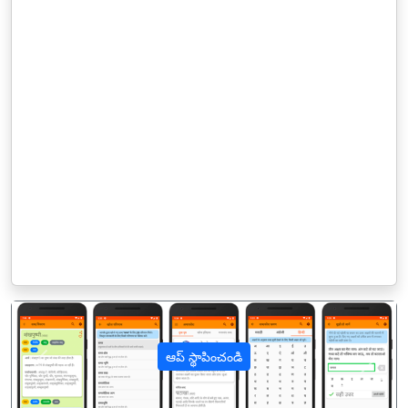
ఆప్ స్థాపించండి
पिछला
अगल