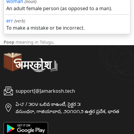
woman
(noun)
An adult female person (as opposed to a man).
err
(verb)
To make a mistake or be incorrect.
Poop
meaning in Telugu.
support[@]amarkosh.tech
ఏ-౮ / ౫౦౪ ఒలివ కాఉంటీ, సైక్టర ౫
వసుంధరా, గాజియాబాద, ౨౦౧౦౧౨ ఉత్తర ప్రదేశ, భారత