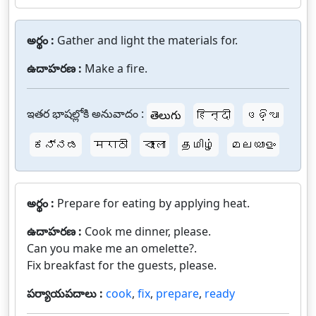
అర్థం :
Gather and light the materials for.
ఉదాహరణ :
Make a fire.
ఇతర భాషల్లోకి అనువాదం :
తెలుగు
हिन्दी
ଓଡ଼ିଆ
ಕನ್ನಡ
मराठी
বাংলা
தமிழ்
മലയാളം
అర్థం :
Prepare for eating by applying heat.
ఉదాహరణ :
Cook me dinner, please.
Can you make me an omelette?.
Fix breakfast for the guests, please.
పర్యాయపదాలు :
cook
,
fix
,
prepare
,
ready