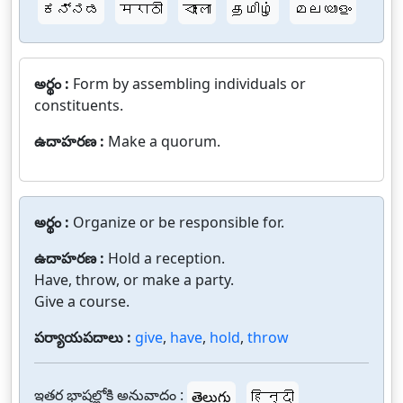
ಕನ್ನಡ
मराठी
বাংলা
தமிழ்
മലയാളം
అర్థం :
Form by assembling individuals or
constituents.
ఉదాహరణ :
Make a quorum.
అర్థం :
Organize or be responsible for.
ఉదాహరణ :
Hold a reception.
Have, throw, or make a party.
Give a course.
పర్యాయపదాలు :
give
,
have
,
hold
,
throw
ఇతర భాషల్లోకి అనువాదం :
తెలుగు
हिन्दी