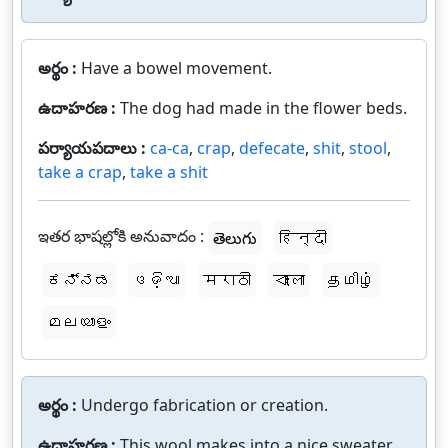
అర్థం :
Have a bowel movement.
ఉదాహరణ :
The dog had made in the flower beds.
పర్యాయపదాలు :
ca-ca
,
crap
,
defecate
,
shit
,
stool
,
take a crap
,
take a shit
ఇతర భాషల్లోకి అనువాదం :
తెలుగు
हिन्दी
ಕನ್ನಡ
ଓଡ଼ିଆ
मराठी
বাংলা
தமிழ்
മലയാളം
అర్థం :
Undergo fabrication or creation.
ఉదాహరణ :
This wool makes into a nice sweater.