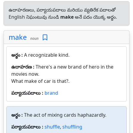
ఉదాహరణలు, పర్యాయపదాలు మరియు వ్యతిరేక పదాలతో
English నిఘంటువు నుండి
make
అనే పదం యొక్క అర్థం.
make
noun
అర్థం :
A recognizable kind.
ఉదాహరణ :
There's a new brand of hero in the
movies now.
What make of car is that?.
పర్యాయపదాలు :
brand
అర్థం :
The act of mixing cards haphazardly.
పర్యాయపదాలు :
shuffle
,
shuffling