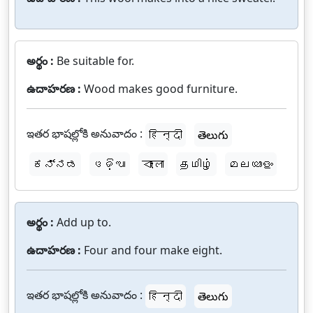
అర్థం :
Be suitable for.
ఉదాహరణ :
Wood makes good furniture.
ఇతర భాషల్లోకి అనువాదం :
हिन्दी
తెలుగు
ಕನ್ನಡ
ଓଡ଼ିଆ
বাংলা
தமிழ்
മലയാളം
అర్థం :
Add up to.
ఉదాహరణ :
Four and four make eight.
ఇతర భాషల్లోకి అనువాదం :
हिन्दी
తెలుగు