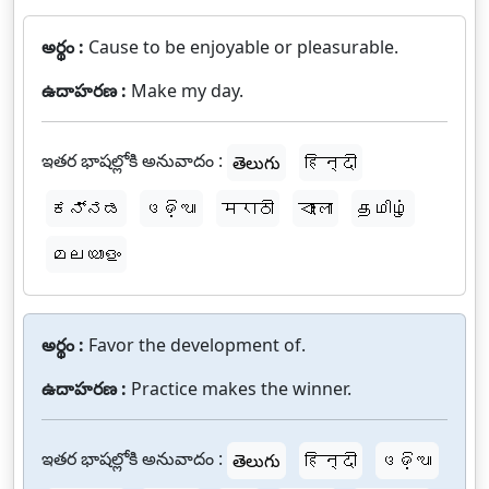
అర్థం :
Cause to be enjoyable or pleasurable.
ఉదాహరణ :
Make my day.
ఇతర భాషల్లోకి అనువాదం :
తెలుగు
हिन्दी
ಕನ್ನಡ
ଓଡ଼ିଆ
मराठी
বাংলা
தமிழ்
മലയാളം
అర్థం :
Favor the development of.
ఉదాహరణ :
Practice makes the winner.
ఇతర భాషల్లోకి అనువాదం :
తెలుగు
हिन्दी
ଓଡ଼ିଆ