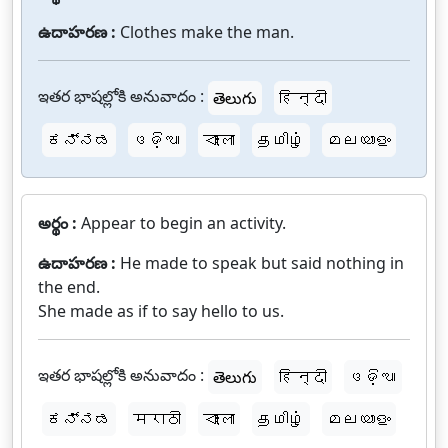
ఉదాహరణ :
Clothes make the man.
ఇతర భాషల్లోకి అనువాదం :
తెలుగు
हिन्दी
ಕನ್ನಡ
ଓଡ଼ିଆ
বাংলা
தமிழ்
മലയാളം
అర్థం :
Appear to begin an activity.
ఉదాహరణ :
He made to speak but said nothing in
the end.
She made as if to say hello to us.
ఇతర భాషల్లోకి అనువాదం :
తెలుగు
हिन्दी
ଓଡ଼ିଆ
ಕನ್ನಡ
मराठी
বাংলা
தமிழ்
മലയാളം