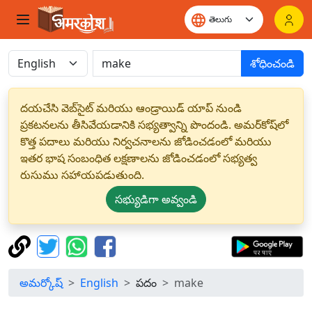
శోధించండి
దయచేసి వెబ్‌సైట్ మరియు ఆండ్రాయిడ్ యాప్ నుండి
ప్రకటనలను తీసివేయడానికి సభ్యత్వాన్ని పొందండి. అమర్‌కోష్‌లో
కొత్త పదాలు మరియు నిర్వచనాలను జోడించడంలో మరియు
ఇతర భాష సంబంధిత లక్షణాలను జోడించడంలో సభ్యత్వ
రుసుము సహాయపడుతుంది.
సభ్యుడిగా అవ్వండి
అమర్కోష్
English
పదం
make