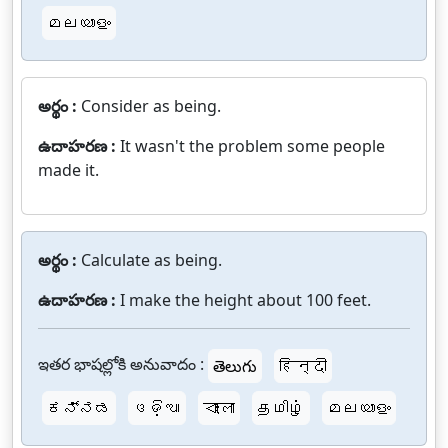
മലയാളം
అర్థం :
Consider as being.
ఉదాహరణ :
It wasn't the problem some people
made it.
అర్థం :
Calculate as being.
ఉదాహరణ :
I make the height about 100 feet.
ఇతర భాషల్లోకి అనువాదం :
తెలుగు
हिन्दी
ಕನ್ನಡ
ଓଡ଼ିଆ
বাংলা
தமிழ்
മലയാളം