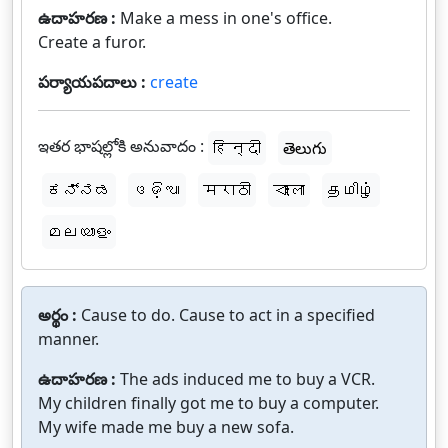
ఉదాహరణ :
Make a mess in one's office.
Create a furor.
పర్యాయపదాలు :
create
ఇతర భాషల్లోకి అనువాదం :
हिन्दी
తెలుగు
ಕನ್ನಡ
ଓଡ଼ିଆ
मराठी
বাংলা
தமிழ்
മലയാളം
అర్థం :
Cause to do. Cause to act in a specified
manner.
ఉదాహరణ :
The ads induced me to buy a VCR.
My children finally got me to buy a computer.
My wife made me buy a new sofa.