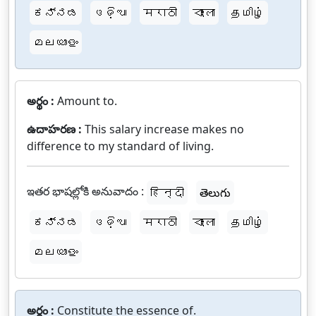
ಕನ್ನಡ
ଓଡ଼ିଆ
मराठी
বাংলা
தமிழ்
മലയാളം
అర్థం :
Amount to.
ఉదాహరణ :
This salary increase makes no
difference to my standard of living.
ఇతర భాషల్లోకి అనువాదం :
हिन्दी
తెలుగు
ಕನ್ನಡ
ଓଡ଼ିଆ
मराठी
বাংলা
தமிழ்
മലയാളം
అర్థం :
Constitute the essence of.