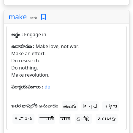
make
verb
అర్థం :
Engage in.
ఉదాహరణ :
Make love, not war.
Make an effort.
Do research.
Do nothing.
Make revolution.
పర్యాయపదాలు :
do
ఇతర భాషల్లోకి అనువాదం :
తెలుగు
हिन्दी
ଓଡ଼ିଆ
ಕನ್ನಡ
मराठी
বাংলা
தமிழ்
മലയാളം