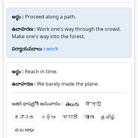
అర్థం :
Proceed along a path.
ఉదాహరణ :
Work one's way through the crowd.
Make one's way into the forest.
పర్యాయపదాలు :
work
అర్థం :
Reach in time.
ఉదాహరణ :
We barely made the plane.
ఇతర భాషల్లోకి అనువాదం :
తెలుగు
हिन्दी
ಕನ್ನಡ
ଓଡ଼ିଆ
मराठी
বাংলা
தமிழ்
മലയാളം