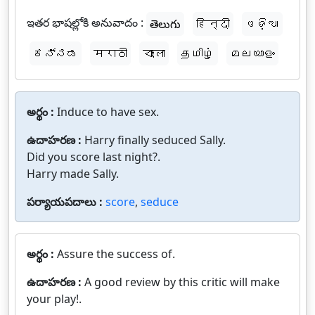
ఇతర భాషల్లోకి అనువాదం :
తెలుగు
हिन्दी
ଓଡ଼ିଆ
ಕನ್ನಡ
मराठी
বাংলা
தமிழ்
മലയാളം
అర్థం :
Induce to have sex.
ఉదాహరణ :
Harry finally seduced Sally.
Did you score last night?.
Harry made Sally.
పర్యాయపదాలు :
score
,
seduce
అర్థం :
Assure the success of.
ఉదాహరణ :
A good review by this critic will make
your play!.