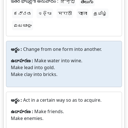
ఇతర భాషల్లోకి అనువాదం :
हिन्दी
తెలుగు
ಕನ್ನಡ
ଓଡ଼ିଆ
मराठी
বাংলা
தமிழ்
മലയാളം
అర్థం :
Change from one form into another.
ఉదాహరణ :
Make water into wine.
Make lead into gold.
Make clay into bricks.
అర్థం :
Act in a certain way so as to acquire.
ఉదాహరణ :
Make friends.
Make enemies.