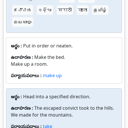
ಕನ್ನಡ
ଓଡ଼ିଆ
मराठी
বাংলা
தமிழ்
മലയാളം
అర్థం :
Put in order or neaten.
ఉదాహరణ :
Make the bed.
Make up a room.
పర్యాయపదాలు :
make up
అర్థం :
Head into a specified direction.
ఉదాహరణ :
The escaped convict took to the hills.
We made for the mountains.
పర్యాయపదాలు :
take