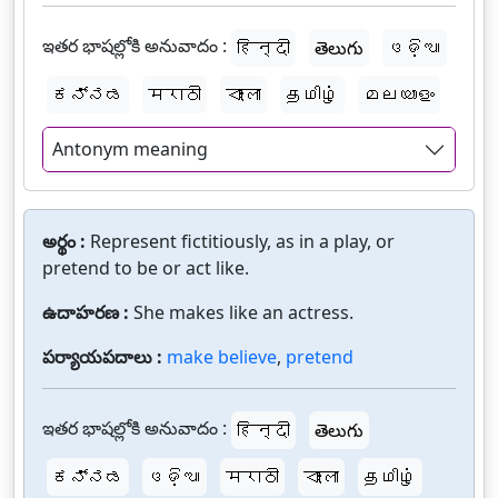
ఇతర భాషల్లోకి అనువాదం :
हिन्दी
తెలుగు
ଓଡ଼ିଆ
ಕನ್ನಡ
मराठी
বাংলা
தமிழ்
മലയാളം
Antonym meaning
అర్థం :
Represent fictitiously, as in a play, or
pretend to be or act like.
ఉదాహరణ :
She makes like an actress.
పర్యాయపదాలు :
make believe
,
pretend
ఇతర భాషల్లోకి అనువాదం :
हिन्दी
తెలుగు
ಕನ್ನಡ
ଓଡ଼ିଆ
मराठी
বাংলা
தமிழ்