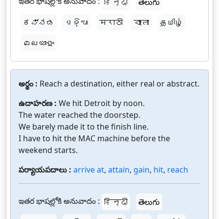
ఇతర భాషల్లోకి అనువాదం :
हिन्दी
తెలుగు
ಕನ್ನಡ
ଓଡ଼ିଆ
मराठी
বাংলা
தமிழ்
മലയാളം
అర్థం :
Reach a destination, either real or abstract.
ఉదాహరణ :
We hit Detroit by noon.
The water reached the doorstep.
We barely made it to the finish line.
I have to hit the MAC machine before the
weekend starts.
పర్యాయపదాలు :
arrive at
,
attain
,
gain
,
hit
,
reach
ఇతర భాషల్లోకి అనువాదం :
हिन्दी
తెలుగు