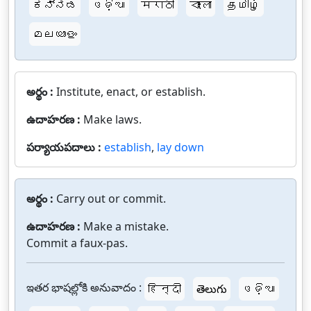
ಕನ್ನಡ
ଓଡ଼ିଆ
मराठी
বাংলা
தமிழ்
മലയാളം
అర్థం :
Institute, enact, or establish.
ఉదాహరణ :
Make laws.
పర్యాయపదాలు :
establish
,
lay down
అర్థం :
Carry out or commit.
ఉదాహరణ :
Make a mistake.
Commit a faux-pas.
ఇతర భాషల్లోకి అనువాదం :
हिन्दी
తెలుగు
ଓଡ଼ିଆ