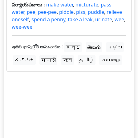
పర్యాయపదాలు :
make water
,
micturate
,
pass
water
,
pee
,
pee-pee
,
piddle
,
piss
,
puddle
,
relieve
oneself
,
spend a penny
,
take a leak
,
urinate
,
wee
,
wee-wee
ఇతర భాషల్లోకి అనువాదం :
हिन्दी
తెలుగు
ଓଡ଼ିଆ
ಕನ್ನಡ
मराठी
বাংলা
தமிழ்
മലയാളം