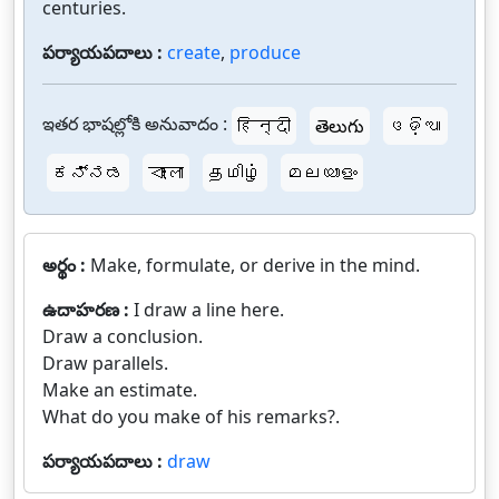
centuries.
పర్యాయపదాలు :
create
,
produce
ఇతర భాషల్లోకి అనువాదం :
हिन्दी
తెలుగు
ଓଡ଼ିଆ
ಕನ್ನಡ
বাংলা
தமிழ்
മലയാളം
అర్థం :
Make, formulate, or derive in the mind.
ఉదాహరణ :
I draw a line here.
Draw a conclusion.
Draw parallels.
Make an estimate.
What do you make of his remarks?.
పర్యాయపదాలు :
draw