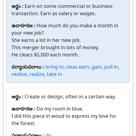
అర్థం :
Earn on some commercial or business
transaction. Earn as salary or wages.
ఉదాహరణ :
How much do you make a month in
your new job?.
She earns a lot in her new job.
This merger brought in lots of money.
He clears $5,000 each month.
పర్యాయపదాలు :
bring in
,
clear
,
earn
,
gain
,
pull in
,
realise
,
realize
,
take in
అర్థం :
Create or design, often in a certain way.
ఉదాహరణ :
Do my room in blue.
I did this piece in wood to express my love for
the forest.
పర్యాయపదాలు :
do