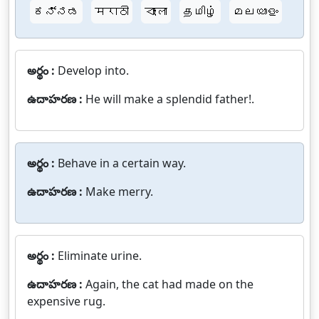
ಕನ್ನಡ
मराठी
বাংলা
தமிழ்
മലയാളം
అర్థం :
Develop into.
ఉదాహరణ :
He will make a splendid father!.
అర్థం :
Behave in a certain way.
ఉదాహరణ :
Make merry.
అర్థం :
Eliminate urine.
ఉదాహరణ :
Again, the cat had made on the
expensive rug.