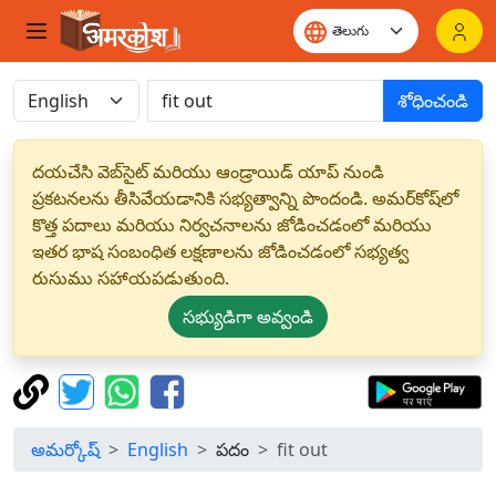
శోధించండి
దయచేసి వెబ్‌సైట్ మరియు ఆండ్రాయిడ్ యాప్ నుండి
ప్రకటనలను తీసివేయడానికి సభ్యత్వాన్ని పొందండి. అమర్‌కోష్‌లో
కొత్త పదాలు మరియు నిర్వచనాలను జోడించడంలో మరియు
ఇతర భాష సంబంధిత లక్షణాలను జోడించడంలో సభ్యత్వ
రుసుము సహాయపడుతుంది.
సభ్యుడిగా అవ్వండి
అమర్కోష్
English
పదం
fit out