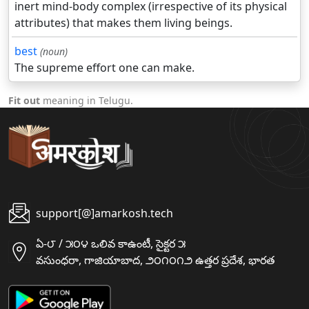
inert mind-body complex (irrespective of its physical
attributes) that makes them living beings.
best
(noun)
The supreme effort one can make.
Fit out
meaning in Telugu.
support[@]amarkosh.tech
ఏ-౮ / ౫౦౪ ఒలివ కాఉంటీ, సైక్టర ౫
వసుంధరా, గాజియాబాద, ౨౦౧౦౧౨ ఉత్తర ప్రదేశ, భారత