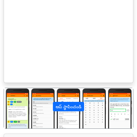
ఆప్ స్థాపించండి
पिछला
अगल