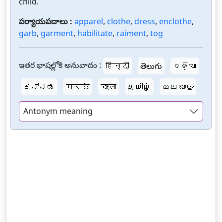
child.
పర్యాయపదాలు :
apparel
,
clothe
,
dress
,
enclothe
,
garb
,
garment
,
habilitate
,
raiment
,
tog
ఇతర భాషల్లోకి అనువాదం :
हिन्दी
తెలుగు
ଓଡ଼ିଆ
ಕನ್ನಡ
मराठी
বাংলা
தமிழ்
മലയാളം
Antonym meaning