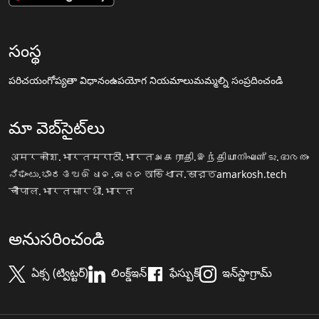
సంస్థ
పరిచయం
గోప్యతా విధానం
ఉపయోగ నియమాలు
మమ్మల్ని సంప్రదించండి
మా వెబ్‌సైట్‌లు
अमरकोश.भारत
मराठी.भारत
அகராதி.இந்தியா
നിഘണ്ടു.ഭാരതം
ನಿಘಂಟು.ಭಾರತ
ଅଭିଧାନ.ଭାରତ
অভিধান.ভারত
amarkosh.tech
चौपाल.भारत
सारथी.भारत
అనుసరించండి
ఏక్స (ట్విట్టర్)
లింక్డ్ఇన్
ఫేస్బుక్
ఇన్‌స్టాగ్రామ్