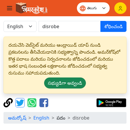
శోధించండి
దయచేసి వెబ్‌సైట్ మరియు ఆండ్రాయిడ్ యాప్ నుండి
ప్రకటనలను తీసివేయడానికి సభ్యత్వాన్ని పొందండి. అమర్‌కోష్‌లో
కొత్త పదాలు మరియు నిర్వచనాలను జోడించడంలో మరియు
ఇతర భాష సంబంధిత లక్షణాలను జోడించడంలో సభ్యత్వ
రుసుము సహాయపడుతుంది.
సభ్యుడిగా అవ్వండి
అమర్కోష్
English
పదం
disrobe