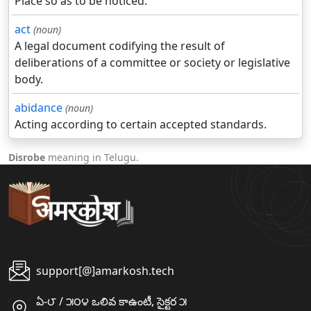
Place so as to be noticed.
act
(noun)
A legal document codifying the result of
deliberations of a committee or society or legislative
body.
abidance
(noun)
Acting according to certain accepted standards.
Disrobe
meaning in Telugu.
support[@]amarkosh.tech
ఏ-౮ / ౫౦౪ ఒలివ కాఉంటీ, సైక్టర ౫