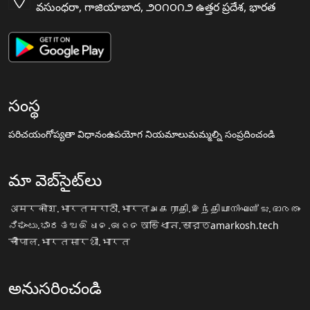
వసుంధరా, గాజియాబాద, ౨౦౧౦౧౨ ఉత్తర ప్రదేశ, భారత
సంస్థ
పరిచయం
గోప్యతా విధానం
ఉపయోగ నియమాలు
మమ్మల్ని సంప్రదించండి
మా వెబ్‌సైట్‌లు
अमरकोश.भारत
मराठी.भारत
அகராதி.இந்தியா
നിഘണ്ടു.ഭാരതം
ನಿಘಂಟು.ಭಾರತ
ଅଭିଧାନ.ଭାରତ
অভিধান.ভারত
amarkosh.tech
चौपाल.भारत
सारथी.भारत
అనుసరించండి