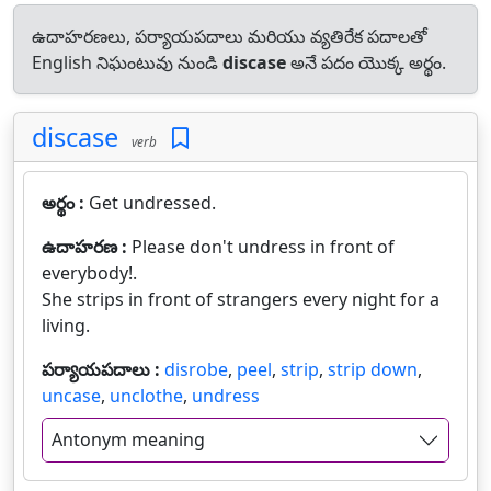
ఉదాహరణలు, పర్యాయపదాలు మరియు వ్యతిరేక పదాలతో
English నిఘంటువు నుండి
discase
అనే పదం యొక్క అర్థం.
discase
verb
అర్థం :
Get undressed.
ఉదాహరణ :
Please don't undress in front of
everybody!.
She strips in front of strangers every night for a
living.
పర్యాయపదాలు :
disrobe
,
peel
,
strip
,
strip down
,
uncase
,
unclothe
,
undress
Antonym meaning