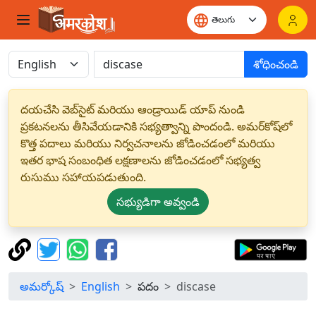
శోధించండి
దయచేసి వెబ్‌సైట్ మరియు ఆండ్రాయిడ్ యాప్ నుండి
ప్రకటనలను తీసివేయడానికి సభ్యత్వాన్ని పొందండి. అమర్‌కోష్‌లో
కొత్త పదాలు మరియు నిర్వచనాలను జోడించడంలో మరియు
ఇతర భాష సంబంధిత లక్షణాలను జోడించడంలో సభ్యత్వ
రుసుము సహాయపడుతుంది.
సభ్యుడిగా అవ్వండి
అమర్కోష్
English
పదం
discase