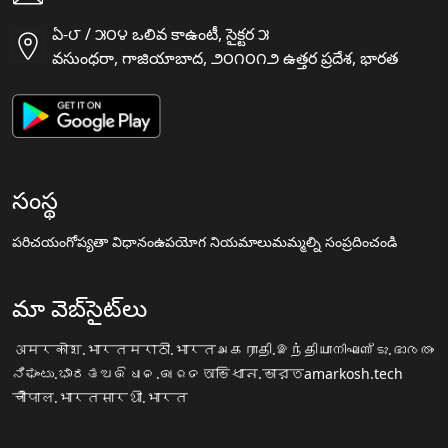
ఏ-౮ / ౫౦౪ ఒలివ కాఉంటీ, సైక్టర ౫
వసుంధరా, గాజియాబాద, ౨౦౧౦౧౨ ఉత్తర ప్రదేశ, భారత
సంస్థ
పరిచయం
గోప్యతా విధానం
ఉపయోగ నియమాలు
మమ్మల్ని సంప్రదించండి
మా వెబ్‌సైట్‌లు
अमरकोश.भारत
मराठी.भारत
அகராதி.இந்தியா
നിഘണ്ടു.ഭാരതം
ನಿಘಂಟು.ಭಾರತ
ଅଭିଧାନ.ଭାରତ
অভিধান.ভারত
amarkosh.tech
चौपाल.भारत
सारथी.भारत