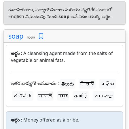
ఉదాహరణలు, పర్యాయపదాలు మరియు వ్యతిరేక పదాలతో
English నిఘంటువు నుండి
soap
అనే పదం యొక్క అర్థం.
soap
noun
అర్థం :
A cleansing agent made from the salts of
vegetable or animal fats.
ఇతర భాషల్లోకి అనువాదం :
తెలుగు
हिन्दी
ଓଡ଼ିଆ
ಕನ್ನಡ
मराठी
বাংলা
தமிழ்
മലയാളം
అర్థం :
Money offered as a bribe.