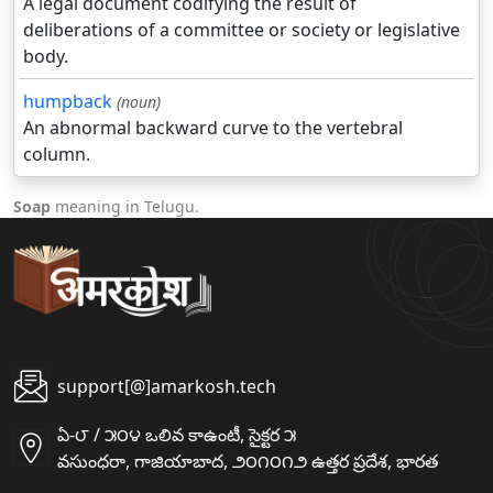
A legal document codifying the result of
deliberations of a committee or society or legislative
body.
humpback
(noun)
An abnormal backward curve to the vertebral
column.
Soap
meaning in Telugu.
support[@]amarkosh.tech
ఏ-౮ / ౫౦౪ ఒలివ కాఉంటీ, సైక్టర ౫
వసుంధరా, గాజియాబాద, ౨౦౧౦౧౨ ఉత్తర ప్రదేశ, భారత