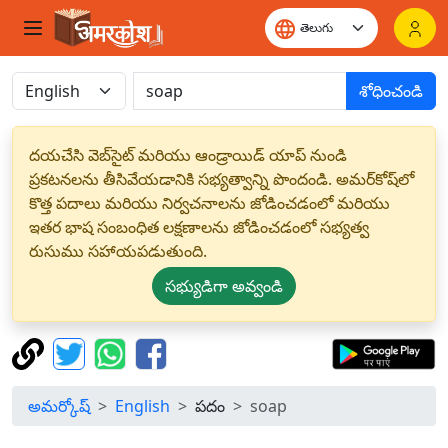
శోధించండి
దయచేసి వెబ్‌సైట్ మరియు ఆండ్రాయిడ్ యాప్ నుండి
ప్రకటనలను తీసివేయడానికి సభ్యత్వాన్ని పొందండి. అమర్‌కోష్‌లో
కొత్త పదాలు మరియు నిర్వచనాలను జోడించడంలో మరియు
ఇతర భాష సంబంధిత లక్షణాలను జోడించడంలో సభ్యత్వ
రుసుము సహాయపడుతుంది.
సభ్యుడిగా అవ్వండి
అమర్కోష్
English
పదం
soap