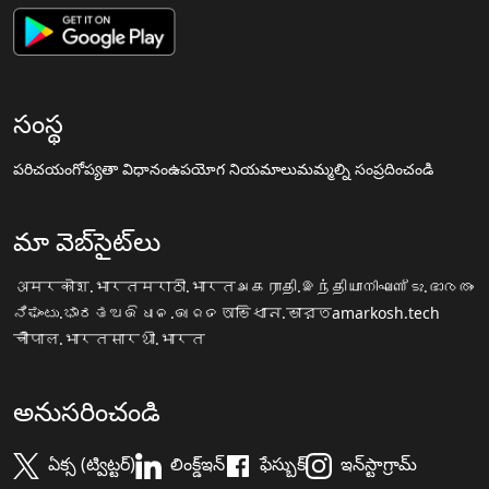
సంస్థ
పరిచయం
గోప్యతా విధానం
ఉపయోగ నియమాలు
మమ్మల్ని సంప్రదించండి
మా వెబ్‌సైట్‌లు
अमरकोश.भारत
मराठी.भारत
அகராதி.இந்தியா
നിഘണ്ടു.ഭാരതം
ನಿಘಂಟು.ಭಾರತ
ଅଭିଧାନ.ଭାରତ
অভিধান.ভারত
amarkosh.tech
चौपाल.भारत
सारथी.भारत
అనుసరించండి
ఏక్స (ట్విట్టర్)
లింక్డ్ఇన్
ఫేస్బుక్
ఇన్‌స్టాగ్రామ్