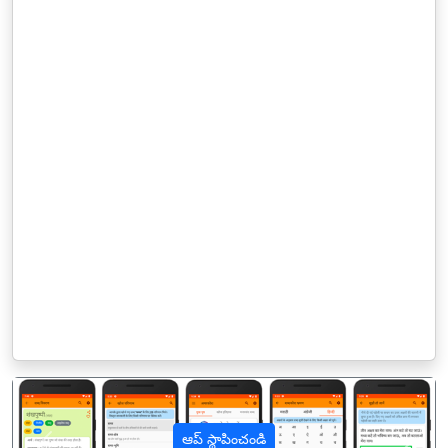
ఆప్ స్థాపించండి