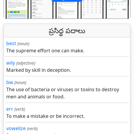
पिछला
अगल
ప్రసిద్ధ పదాలు
best
(noun)
The supreme effort one can make.
wily
(adjective)
Marked by skill in deception.
bw
(noun)
The use of bacteria or viruses or toxins to destroy
men and animals or food.
err
(verb)
To make a mistake or be incorrect.
vowelize
(verb)