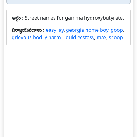
అర్థం :
Street names for gamma hydroxybutyrate.
పర్యాయపదాలు :
easy lay
,
georgia home boy
,
goop
,
grievous bodily harm
,
liquid ecstasy
,
max
,
scoop