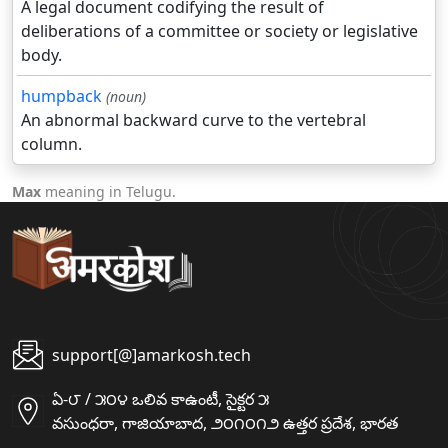
A legal document codifying the result of
deliberations of a committee or society or legislative
body.
humpback
(noun)
An abnormal backward curve to the vertebral
column.
Max
meaning in Telugu.
support[@]amarkosh.tech
ఏ-౮ / ౫౦౪ ఒలివ కాఉంటీ, సైక్టర ౫
వసుంధరా, గాజియాబాద, ౨౦౧౦౧౨ ఉత్తర ప్రదేశ, భారత