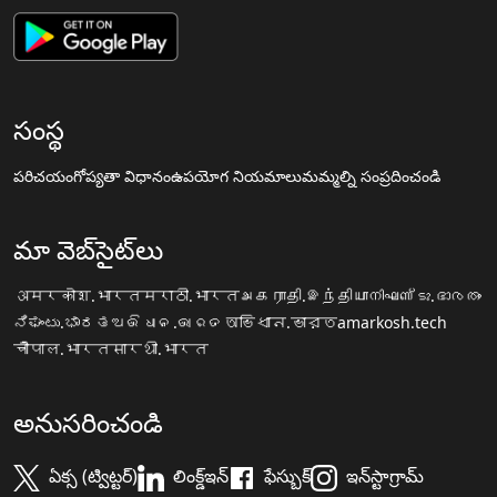
సంస్థ
పరిచయం
గోప్యతా విధానం
ఉపయోగ నియమాలు
మమ్మల్ని సంప్రదించండి
మా వెబ్‌సైట్‌లు
अमरकोश.भारत
मराठी.भारत
அகராதி.இந்தியா
നിഘണ്ടു.ഭാരതം
ನಿಘಂಟು.ಭಾರತ
ଅଭିଧାନ.ଭାରତ
অভিধান.ভারত
amarkosh.tech
चौपाल.भारत
सारथी.भारत
అనుసరించండి
ఏక్స (ట్విట్టర్)
లింక్డ్ఇన్
ఫేస్బుక్
ఇన్‌స్టాగ్రామ్