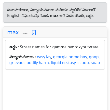
ఉదాహరణలు, పర్యాయపదాలు మరియు వ్యతిరేక పదాలతో
English నిఘంటువు నుండి
max
అనే పదం యొక్క అర్థం.
max
noun
అర్థం :
Street names for gamma hydroxybutyrate.
పర్యాయపదాలు :
easy lay
,
georgia home boy
,
goop
,
grievous bodily harm
,
liquid ecstasy
,
scoop
,
soap