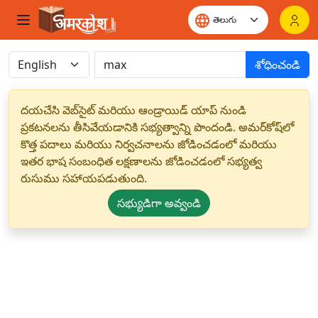
శోధించండి
దయచేసి వెబ్‌సైట్ మరియు ఆండ్రాయిడ్ యాప్ నుండి
ప్రకటనలను తీసివేయడానికి సభ్యత్వాన్ని పొందండి. అమర్‌కోష్‌లో
కొత్త పదాలు మరియు నిర్వచనాలను జోడించడంలో మరియు
ఇతర భాష సంబంధిత లక్షణాలను జోడించడంలో సభ్యత్వ
రుసుము సహాయపడుతుంది.
సభ్యుడిగా అవ్వండి