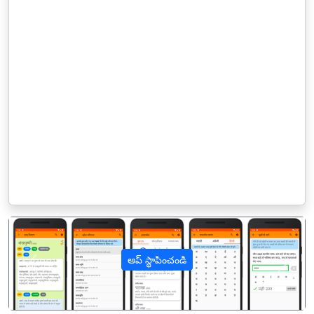
ఆప్ స్థాపించండి
पिछला
अगल