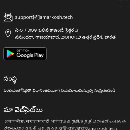
support[@]amarkosh.tech
ఏ-౮ / ౫౦౪ ఒలివ కాఉంటీ, సైక్టర ౫
వసుంధరా, గాజియాబాద, ౨౦౧౦౧౨ ఉత్తర ప్రదేశ, భారత
సంస్థ
పరిచయం
గోప్యతా విధానం
ఉపయోగ నియమాలు
మమ్మల్ని సంప్రదించండి
మా వెబ్‌సైట్‌లు
अमरकोश.भारत
मराठी.भारत
அகராதி.இந்தியா
നിഘണ്ടു.ഭാരതം
ನಿಘಂಟು.ಭಾರತ
ଅଭିଧାନ.ଭାରତ
অভিধান.ভারত
amarkosh.tech