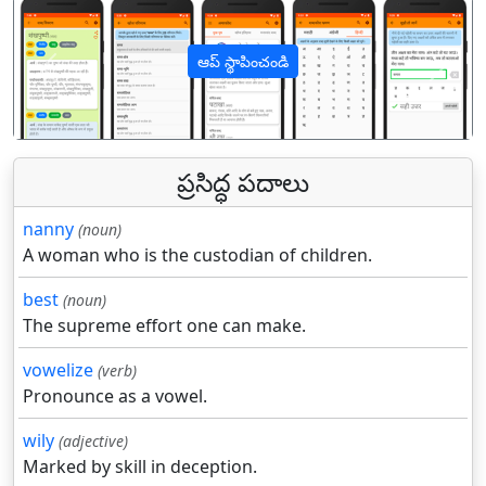
ఆప్ స్థాపించండి
पिछला
अगल
ప్రసిద్ధ పదాలు
nanny
(noun)
A woman who is the custodian of children.
best
(noun)
The supreme effort one can make.
vowelize
(verb)
Pronounce as a vowel.
wily
(adjective)
Marked by skill in deception.