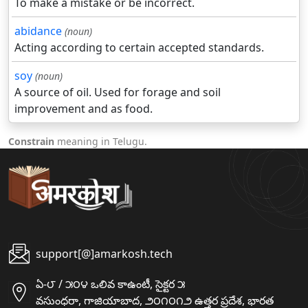
To make a mistake or be incorrect.
abidance
(noun)
Acting according to certain accepted standards.
soy
(noun)
A source of oil. Used for forage and soil
improvement and as food.
Constrain
meaning in Telugu.
support[@]amarkosh.tech
ఏ-౮ / ౫౦౪ ఒలివ కాఉంటీ, సైక్టర ౫
వసుంధరా, గాజియాబాద, ౨౦౧౦౧౨ ఉత్తర ప్రదేశ, భారత