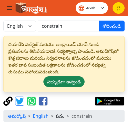
శోధించండి
దయచేసి వెబ్‌సైట్ మరియు ఆండ్రాయిడ్ యాప్ నుండి
ప్రకటనలను తీసివేయడానికి సభ్యత్వాన్ని పొందండి. అమర్‌కోష్‌లో
కొత్త పదాలు మరియు నిర్వచనాలను జోడించడంలో మరియు
ఇతర భాష సంబంధిత లక్షణాలను జోడించడంలో సభ్యత్వ
రుసుము సహాయపడుతుంది.
సభ్యుడిగా అవ్వండి
అమర్కోష్
English
పదం
constrain