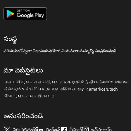
సంస్థ
పరిచయం
గోప్యతా విధానం
ఉపయోగ నియమాలు
మమ్మల్ని సంప్రదించండి
మా వెబ్‌సైట్‌లు
अमरकोश.भारत
मराठी.भारत
அகராதி.இந்தியா
നിഘണ്ടു.ഭാരതം
ನಿಘಂಟು.ಭಾರತ
ଅଭିଧାନ.ଭାରତ
অভিধান.ভারত
amarkosh.tech
चौपाल.भारत
सारथी.भारत
అనుసరించండి
ఏక్స (ట్విట్టర్)
లింక్డ్ఇన్
ఫేస్బుక్
ఇన్‌స్టాగ్రామ్