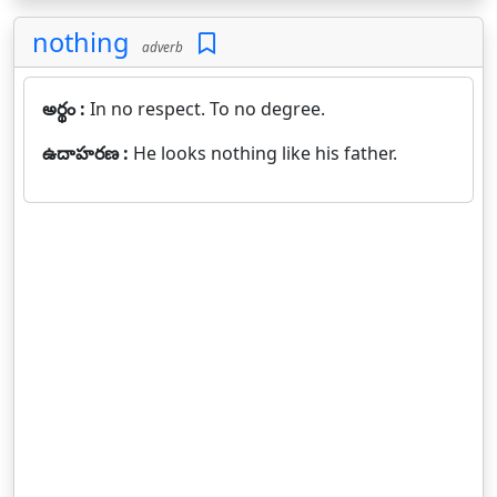
nothing
adverb
అర్థం :
In no respect. To no degree.
ఉదాహరణ :
He looks nothing like his father.