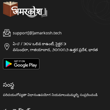
support[@]amarkosh.tech
ఏ-౮ / ౫౦౪ ఒలివ కాఉంటీ, సైక్టర ౫
వసుంధరా, గాజియాబాద, ౨౦౧౦౧౨ ఉత్తర ప్రదేశ, భారత
సంస్థ
పరిచయం
గోప్యతా విధానం
ఉపయోగ నియమాలు
మమ్మల్ని సంప్రదించండి