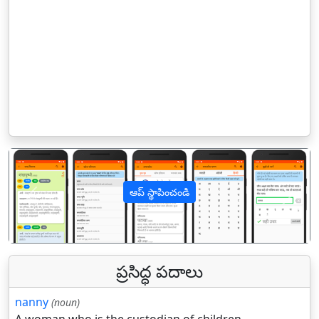
ఆప్ స్థాపించండి
पिछला
अगल
ప్రసిద్ధ పదాలు
nanny
(noun)