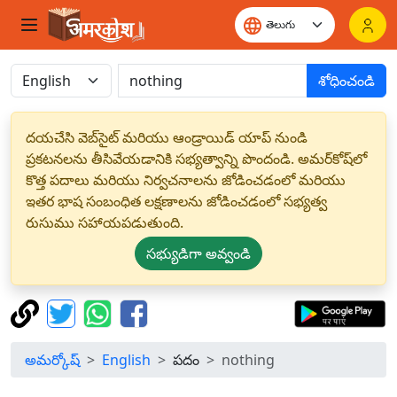
శోధించండి
దయచేసి వెబ్‌సైట్ మరియు ఆండ్రాయిడ్ యాప్ నుండి
ప్రకటనలను తీసివేయడానికి సభ్యత్వాన్ని పొందండి. అమర్‌కోష్‌లో
కొత్త పదాలు మరియు నిర్వచనాలను జోడించడంలో మరియు
ఇతర భాష సంబంధిత లక్షణాలను జోడించడంలో సభ్యత్వ
రుసుము సహాయపడుతుంది.
సభ్యుడిగా అవ్వండి
అమర్కోష్
English
పదం
nothing