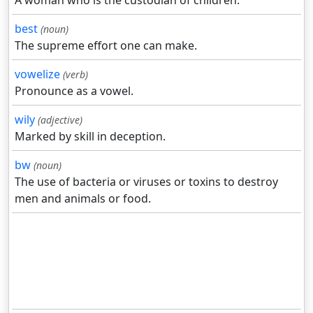
A woman who is the custodian of children.
best
(noun)
The supreme effort one can make.
vowelize
(verb)
Pronounce as a vowel.
wily
(adjective)
Marked by skill in deception.
bw
(noun)
The use of bacteria or viruses or toxins to destroy
men and animals or food.