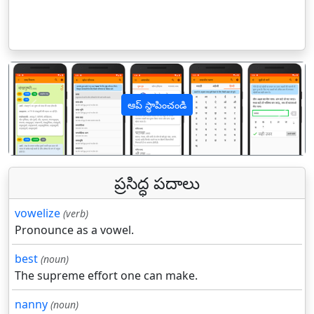
ఆప్ స్థాపించండి
पिछला
अगल
ప్రసిద్ధ పదాలు
vowelize
(verb)
Pronounce as a vowel.
best
(noun)
The supreme effort one can make.
nanny
(noun)