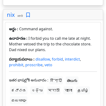
nix
verb
అర్థం :
Command against.
ఉదాహరణ :
I forbid you to call me late at night.
Mother vetoed the trip to the chocolate store.
Dad nixed our plans.
పర్యాయపదాలు :
disallow
,
forbid
,
interdict
,
prohibit
,
proscribe
,
veto
ఇతర భాషల్లోకి అనువాదం :
हिन्दी
తెలుగు
ಕನ್ನಡ
ଓଡ଼ିଆ
मराठी
বাংলা
தமிழ்
മലയാളം