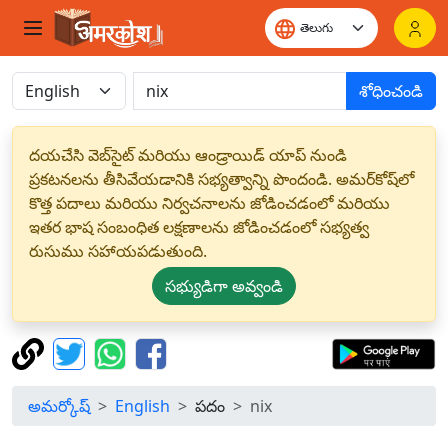
శోధించండి
దయచేసి వెబ్‌సైట్ మరియు ఆండ్రాయిడ్ యాప్ నుండి
ప్రకటనలను తీసివేయడానికి సభ్యత్వాన్ని పొందండి. అమర్‌కోష్‌లో
కొత్త పదాలు మరియు నిర్వచనాలను జోడించడంలో మరియు
ఇతర భాష సంబంధిత లక్షణాలను జోడించడంలో సభ్యత్వ
రుసుము సహాయపడుతుంది.
సభ్యుడిగా అవ్వండి
అమర్కోష్
English
పదం
nix