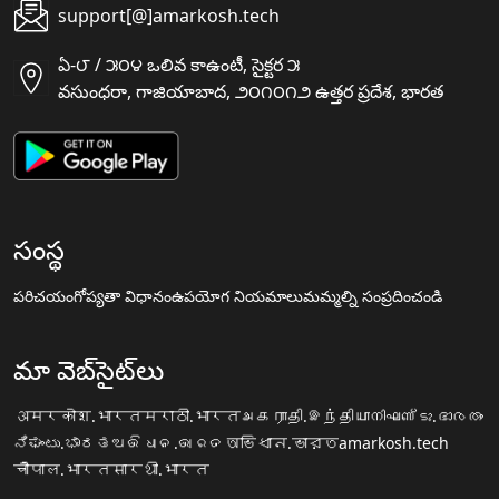
support[@]amarkosh.tech
ఏ-౮ / ౫౦౪ ఒలివ కాఉంటీ, సైక్టర ౫
వసుంధరా, గాజియాబాద, ౨౦౧౦౧౨ ఉత్తర ప్రదేశ, భారత
సంస్థ
పరిచయం
గోప్యతా విధానం
ఉపయోగ నియమాలు
మమ్మల్ని సంప్రదించండి
మా వెబ్‌సైట్‌లు
अमरकोश.भारत
मराठी.भारत
அகராதி.இந்தியா
നിഘണ്ടു.ഭാരതം
ನಿಘಂಟು.ಭಾರತ
ଅଭିଧାନ.ଭାରତ
অভিধান.ভারত
amarkosh.tech
चौपाल.भारत
सारथी.भारत