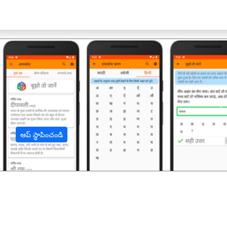
अ
ఆప్ స్థాపించండి