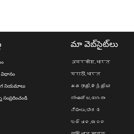
థ
మా వెబ్‌సైట్‌లు
యం
अमरकोश.भारत
ా విధానం
मराठी.भारत
గ నియమాలు
அகராதி.இந்தியா
ి సంప్రదించండి
നിഘണ്ടു.ഭാരതം
ನಿಘಂಟು.ಭಾರತ
ଅଭିଧାନ.ଭାରତ
অভিধান.ভারত