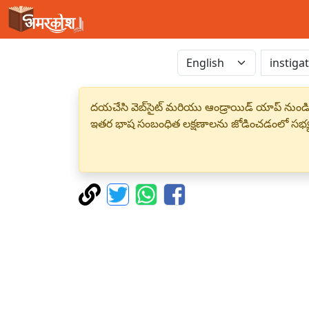
దయచేసి వెబ్‌సైట్ మరియు ఆండ్రాయిడ్ యాప్ నుండి
ఇతర భాష సంబంధిత లక్షణాలను జోడించడంలో సభ