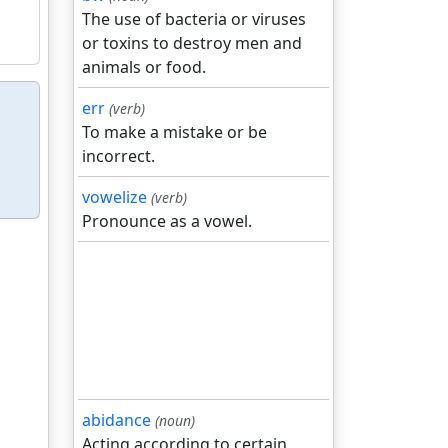
The use of bacteria or viruses
or toxins to destroy men and
animals or food.
err
(verb)
To make a mistake or be
incorrect.
vowelize
(verb)
Pronounce as a vowel.
abidance
(noun)
Acting according to certain