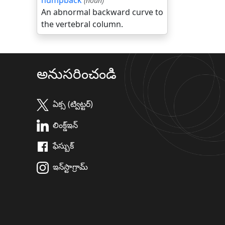
humpback
(noun)
An abnormal backward curve to
the vertebral column.
అనుసరించండి
ఏక్స (ట్విట్టర్)
లింక్డ్ఇన్
ఫేస్బుక్
ఇన్‌స్టాగ్రామ్