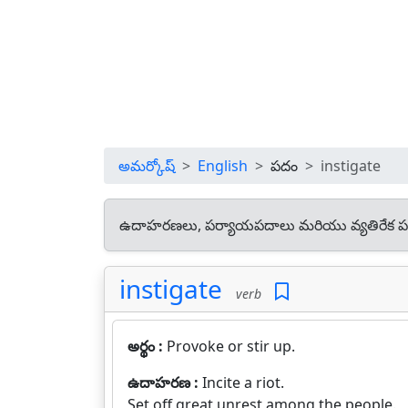
అమర్కోష్
English
పదం
instigate
ఉదాహరణలు, పర్యాయపదాలు మరియు వ్యతిరేక ప
instigate
verb
అర్థం :
Provoke or stir up.
ఉదాహరణ :
Incite a riot.
Set off great unrest among the people.