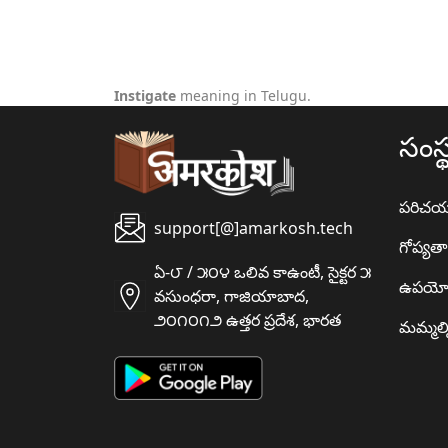
Instigate
meaning in Telugu.
సంస్
పరిచ
support[@]amarkosh.tech
గోప్యత
ఏ-౮ / ౫౦౪ ఒలివ కాఉంటీ, సైక్టర ౫
ఉపయో
వసుంధరా, గాజియాబాద,
౨౦౧౦౧౨ ఉత్తర ప్రదేశ, భారత
మమ్మల్న