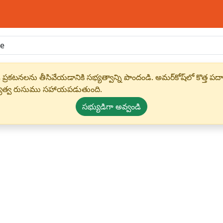
 ప్రకటనలను తీసివేయడానికి సభ్యత్వాన్ని పొందండి. అమర్‌కోష్‌లో కొత
్యత్వ రుసుము సహాయపడుతుంది.
సభ్యుడిగా అవ్వండి