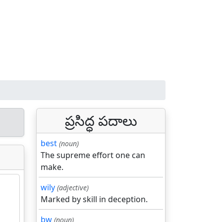
ప్రసిద్ధ పదాలు
best
(noun)
The supreme effort one can
make.
wily
(adjective)
Marked by skill in deception.
bw
(noun)