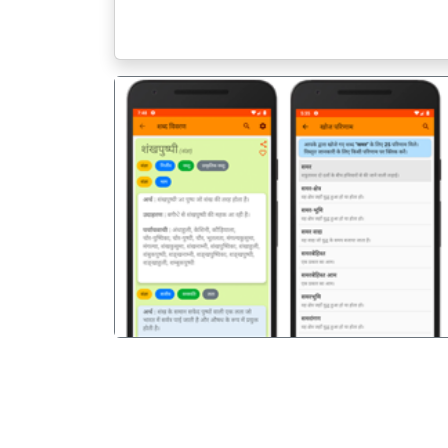
पिछला