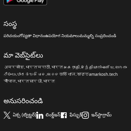
సంస్థ
పరిచయం
గోప్యతా విధానం
ఉపయోగ నియమాలు
మమ్మల్ని సంప్రదించండి
మా వెబ్‌సైట్‌లు
अमरकोश.भारत
मराठी.भारत
அகராதி.இந்தியா
നിഘണ്ടു.ഭാരതം
ನಿಘಂಟು.ಭಾರತ
ଅଭିଧାନ.ଭାରତ
অভিধান.ভারত
amarkosh.tech
चौपाल.भारत
सारथी.भारत
అనుసరించండి
ఏక్స (ట్విట్టర్)
లింక్డ్ఇన్
ఫేస్బుక్
ఇన్‌స్టాగ్రామ్