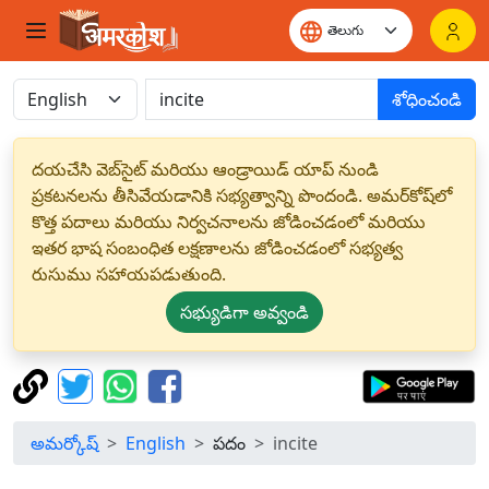
శోధించండి
దయచేసి వెబ్‌సైట్ మరియు ఆండ్రాయిడ్ యాప్ నుండి
ప్రకటనలను తీసివేయడానికి సభ్యత్వాన్ని పొందండి. అమర్‌కోష్‌లో
కొత్త పదాలు మరియు నిర్వచనాలను జోడించడంలో మరియు
ఇతర భాష సంబంధిత లక్షణాలను జోడించడంలో సభ్యత్వ
రుసుము సహాయపడుతుంది.
సభ్యుడిగా అవ్వండి
అమర్కోష్
English
పదం
incite