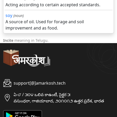
Acting according to certain accepted standards.
soy
(noun)
A source of oil. Used for forage and soil
improvement and as food.
Incite
meaning in Telugu.
support[@]amarkosh.tech
ఏ-౮ / ౫౦౪ ఒలివ కాఉంటీ, సైక్టర ౫
వసుంధరా, గాజియాబాద, ౨౦౧౦౧౨ ఉత్తర ప్రదేశ, భారత