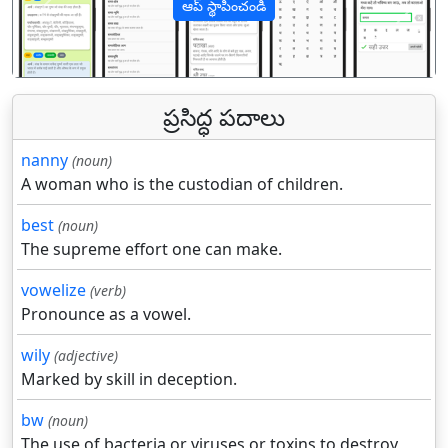
ఆప్ స్థాపించండి
पिछला
अगल
ప్రసిద్ధ పదాలు
nanny
(noun)
A woman who is the custodian of children.
best
(noun)
The supreme effort one can make.
vowelize
(verb)
Pronounce as a vowel.
wily
(adjective)
Marked by skill in deception.
bw
(noun)
The use of bacteria or viruses or toxins to destroy