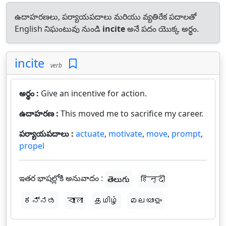
ఉదాహరణలు, పర్యాయపదాలు మరియు వ్యతిరేక పదాలతో
English నిఘంటువు నుండి
incite
అనే పదం యొక్క అర్థం.
incite
verb
అర్థం :
Give an incentive for action.
ఉదాహరణ :
This moved me to sacrifice my career.
పర్యాయపదాలు :
actuate
,
motivate
,
move
,
prompt
,
propel
ఇతర భాషల్లోకి అనువాదం :
తెలుగు
हिन्दी
ಕನ್ನಡ
বাংলা
தமிழ்
മലയാളം