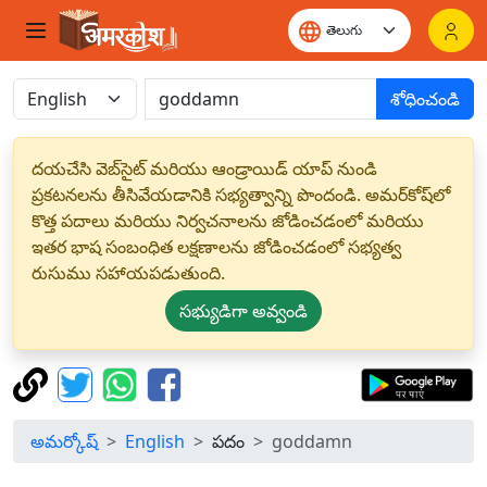
శోధించండి
దయచేసి వెబ్‌సైట్ మరియు ఆండ్రాయిడ్ యాప్ నుండి
ప్రకటనలను తీసివేయడానికి సభ్యత్వాన్ని పొందండి. అమర్‌కోష్‌లో
కొత్త పదాలు మరియు నిర్వచనాలను జోడించడంలో మరియు
ఇతర భాష సంబంధిత లక్షణాలను జోడించడంలో సభ్యత్వ
రుసుము సహాయపడుతుంది.
సభ్యుడిగా అవ్వండి
అమర్కోష్
English
పదం
goddamn