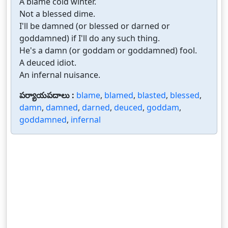
A blame cold winter.
Not a blessed dime.
I'll be damned (or blessed or darned or
goddamned) if I'll do any such thing.
He's a damn (or goddam or goddamned) fool.
A deuced idiot.
An infernal nuisance.
పర్యాయపదాలు :
blame
,
blamed
,
blasted
,
blessed
,
damn
,
damned
,
darned
,
deuced
,
goddam
,
goddamned
,
infernal