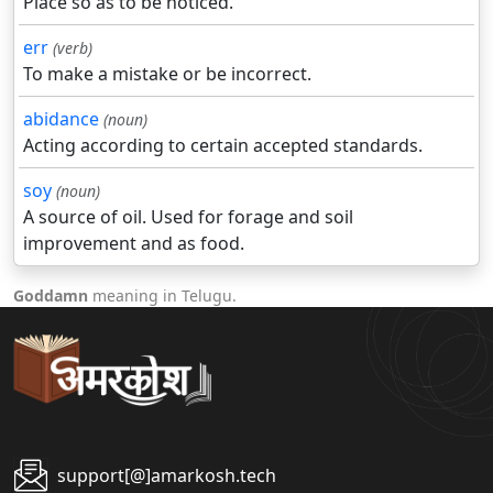
Place so as to be noticed.
err
(verb)
To make a mistake or be incorrect.
abidance
(noun)
Acting according to certain accepted standards.
soy
(noun)
A source of oil. Used for forage and soil
improvement and as food.
Goddamn
meaning in Telugu.
support[@]amarkosh.tech