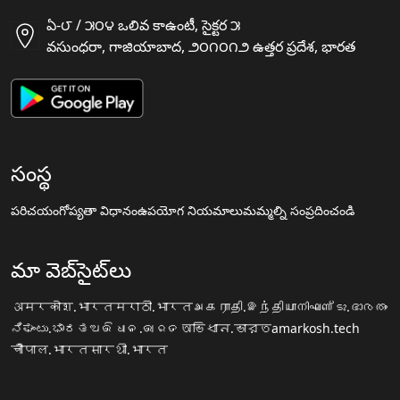
ఏ-౮ / ౫౦౪ ఒలివ కాఉంటీ, సైక్టర ౫
వసుంధరా, గాజియాబాద, ౨౦౧౦౧౨ ఉత్తర ప్రదేశ, భారత
సంస్థ
పరిచయం
గోప్యతా విధానం
ఉపయోగ నియమాలు
మమ్మల్ని సంప్రదించండి
మా వెబ్‌సైట్‌లు
अमरकोश.भारत
मराठी.भारत
அகராதி.இந்தியா
നിഘണ്ടു.ഭാരതം
ನಿಘಂಟು.ಭಾರತ
ଅଭିଧାନ.ଭାରତ
অভিধান.ভারত
amarkosh.tech
चौपाल.भारत
सारथी.भारत