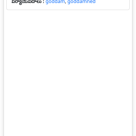
పర్యాయపదాలు :
goddam
,
goddamned