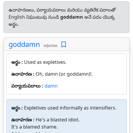
ఉదాహరణలు, పర్యాయపదాలు మరియు వ్యతిరేక పదాలతో
English నిఘంటువు నుండి
goddamn
అనే పదం యొక్క
అర్థం.
goddamn
adjective
అర్థం :
Used as expletives.
ఉదాహరణ :
Oh, damn (or goddamn)!.
పర్యాయపదాలు :
damn
అర్థం :
Expletives used informally as intensifiers.
ఉదాహరణ :
He's a blasted idiot.
It's a blamed shame.