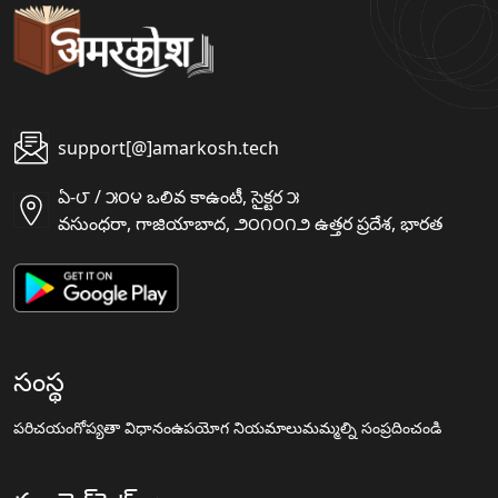
support[@]amarkosh.tech
ఏ-౮ / ౫౦౪ ఒలివ కాఉంటీ, సైక్టర ౫
వసుంధరా, గాజియాబాద, ౨౦౧౦౧౨ ఉత్తర ప్రదేశ, భారత
సంస్థ
పరిచయం
గోప్యతా విధానం
ఉపయోగ నియమాలు
మమ్మల్ని సంప్రదించండి