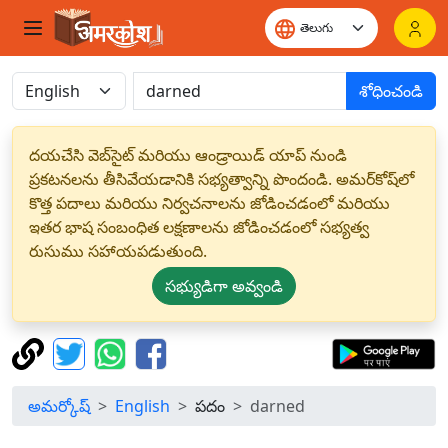
శోధించండి
దయచేసి వెబ్‌సైట్ మరియు ఆండ్రాయిడ్ యాప్ నుండి
ప్రకటనలను తీసివేయడానికి సభ్యత్వాన్ని పొందండి. అమర్‌కోష్‌లో
కొత్త పదాలు మరియు నిర్వచనాలను జోడించడంలో మరియు
ఇతర భాష సంబంధిత లక్షణాలను జోడించడంలో సభ్యత్వ
రుసుము సహాయపడుతుంది.
సభ్యుడిగా అవ్వండి
అమర్కోష్
English
పదం
darned