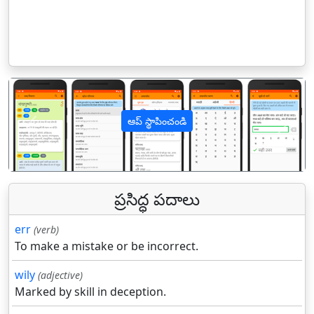
ఆప్ స్థాపించండి
पिछला
अगल
ప్రసిద్ధ పదాలు
err
(verb)
To make a mistake or be incorrect.
wily
(adjective)
Marked by skill in deception.