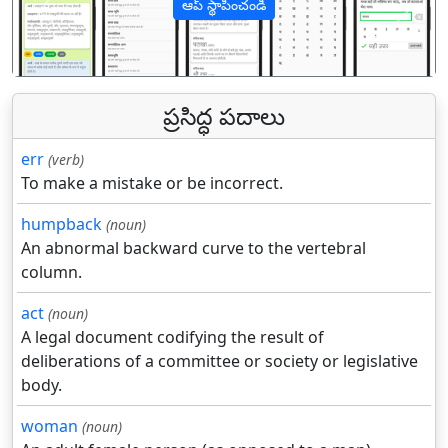
ఆప్ స్థాపించండి
पिछला
अगल
ప్రసిద్ధ పదాలు
err
(verb)
To make a mistake or be incorrect.
humpback
(noun)
An abnormal backward curve to the vertebral
column.
act
(noun)
A legal document codifying the result of
deliberations of a committee or society or legislative
body.
woman
(noun)