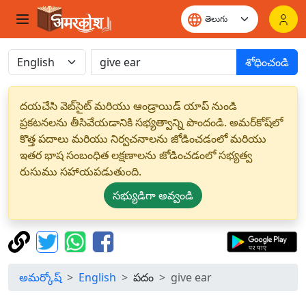
శోధించండి
దయచేసి వెబ్‌సైట్ మరియు ఆండ్రాయిడ్ యాప్ నుండి
ప్రకటనలను తీసివేయడానికి సభ్యత్వాన్ని పొందండి. అమర్‌కోష్‌లో
కొత్త పదాలు మరియు నిర్వచనాలను జోడించడంలో మరియు
ఇతర భాష సంబంధిత లక్షణాలను జోడించడంలో సభ్యత్వ
రుసుము సహాయపడుతుంది.
సభ్యుడిగా అవ్వండి
అమర్కోష్
English
పదం
give ear