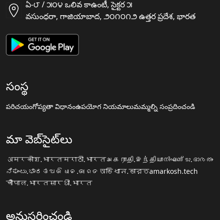
ఏ-౮ / ౫౦౪ ఒలివ కాఉంటీ, సైక్టర ౫
వసుంధరా, గాజియాబాద, ౨౦౧౦౧౨ ఉత్తర ప్రదేశ, భారత
సంస్థ
పరిచయం
గోప్యతా విధానం
ఉపయోగ నియమాలు
మమ్మల్ని సంప్రదించండి
మా వెబ్‌సైట్‌లు
अमरकोश.भारत
मराठी.भारत
அகராதி.இந்தியா
നിഘണ്ടു.ഭാരതം
ನಿಘಂಟು.ಭಾರತ
ଅଭିଧାନ.ଭାରତ
অভিধান.ভারত
amarkosh.tech
चौपाल.भारत
सारथी.भारत
అనుసరించండి