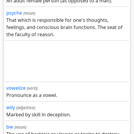
An adult female person (as opposed to a man).
psyche
(noun)
That which is responsible for one's thoughts,
feelings, and conscious brain functions. The seat of
the faculty of reason.
vowelize
(verb)
Pronounce as a vowel.
wily
(adjective)
Marked by skill in deception.
bw
(noun)