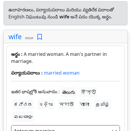
ఉదాహరణలు, పర్యాయపదాలు మరియు వ్యతిరేక పదాలతో
English నిఘంటువు నుండి
wife
అనే పదం యొక్క అర్థం.
wife
noun
అర్థం :
A married woman. A man's partner in
marriage.
పర్యాయపదాలు :
married woman
ఇతర భాషల్లోకి అనువాదం :
తెలుగు
हिन्दी
ಕನ್ನಡ
ଓଡ଼ିଆ
मराठी
বাংলা
தமிழ்
മലയാളം