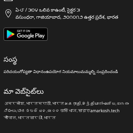
ఏ-౮ / ౫౦౪ ఒలివ కాఉంటీ, సైక్టర ౫
వసుంధరా, గాజియాబాద, ౨౦౧౦౧౨ ఉత్తర ప్రదేశ, భారత
సంస్థ
పరిచయం
గోప్యతా విధానం
ఉపయోగ నియమాలు
మమ్మల్ని సంప్రదించండి
మా వెబ్‌సైట్‌లు
अमरकोश.भारत
मराठी.भारत
அகராதி.இந்தியா
നിഘണ്ടു.ഭാരതം
ನಿಘಂಟು.ಭಾರತ
ଅଭିଧାନ.ଭାରତ
অভিধান.ভারত
amarkosh.tech
चौपाल.भारत
सारथी.भारत