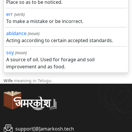
Place so as to be noticed.
err
(verb)
To make a mistake or be incorrect.
abidance
(noun)
Acting according to certain accepted standards.
soy
(noun)
A source of oil. Used for forage and soil
improvement and as food.
Wife
meaning in Telugu.
support[@]amarkosh.tech