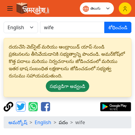
శోధించండి
దయచేసి వెబ్‌సైట్ మరియు ఆండ్రాయిడ్ యాప్ నుండి
ప్రకటనలను తీసివేయడానికి సభ్యత్వాన్ని పొందండి. అమర్‌కోష్‌లో
కొత్త పదాలు మరియు నిర్వచనాలను జోడించడంలో మరియు
ఇతర భాష సంబంధిత లక్షణాలను జోడించడంలో సభ్యత్వ
రుసుము సహాయపడుతుంది.
సభ్యుడిగా అవ్వండి
అమర్కోష్
English
పదం
wife