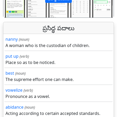
पिछला
अगल
ప్రసిద్ధ పదాలు
nanny
(noun)
A woman who is the custodian of children.
put up
(verb)
Place so as to be noticed.
best
(noun)
The supreme effort one can make.
vowelize
(verb)
Pronounce as a vowel.
abidance
(noun)
Acting according to certain accepted standards.