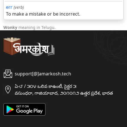
err
(verb)
To make a mistake or be incorrect.
Wonky
meaning in Telugu.
support[@]amarkosh.tech
ఏ-౮ / ౫౦౪ ఒలివ కాఉంటీ, సైక్టర ౫
వసుంధరా, గాజియాబాద, ౨౦౧౦౧౨ ఉత్తర ప్రదేశ, భారత