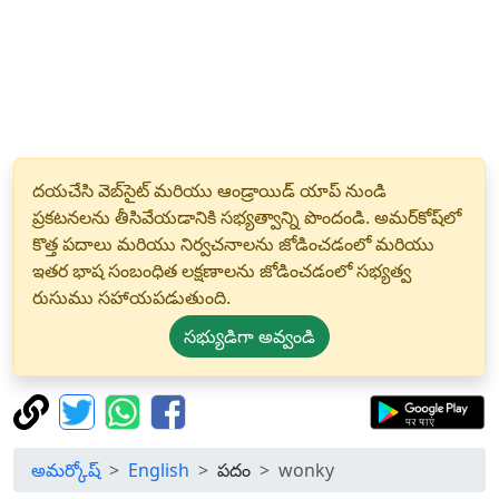
దయచేసి వెబ్‌సైట్ మరియు ఆండ్రాయిడ్ యాప్ నుండి
ప్రకటనలను తీసివేయడానికి సభ్యత్వాన్ని పొందండి. అమర్‌కోష్‌లో
కొత్త పదాలు మరియు నిర్వచనాలను జోడించడంలో మరియు
ఇతర భాష సంబంధిత లక్షణాలను జోడించడంలో సభ్యత్వ
రుసుము సహాయపడుతుంది.
సభ్యుడిగా అవ్వండి
అమర్కోష్
English
పదం
wonky