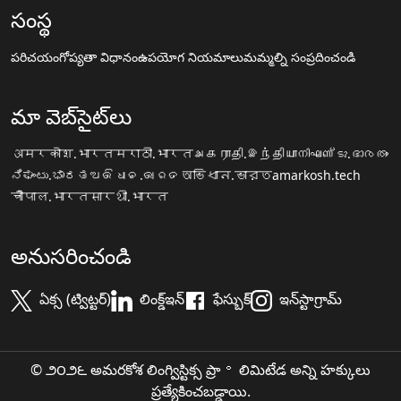
సంస్థ
పరిచయం
గోప్యతా విధానం
ఉపయోగ నియమాలు
మమ్మల్ని సంప్రదించండి
మా వెబ్‌సైట్‌లు
अमरकोश.भारत
मराठी.भारत
அகராதி.இந்தியா
നിഘണ്ടു.ഭാരതം
ನಿಘಂಟು.ಭಾರತ
ଅଭିଧାନ.ଭାରତ
অভিধান.ভারত
amarkosh.tech
चौपाल.भारत
सारथी.भारत
అనుసరించండి
ఏక్స (ట్విట్టర్)
లింక్డ్ఇన్
ఫేస్బుక్
ఇన్‌స్టాగ్రామ్
© ౨౦౨౬ అమరకోశ లింగ్విస్టిక్స ప్రా॰ లిమిటేడ అన్ని హక్కులు
ప్రత్యేకించబడ్డాయి.