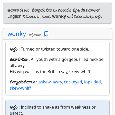
ఉదాహరణలు, పర్యాయపదాలు మరియు వ్యతిరేక పదాలతో
English నిఘంటువు నుండి
wonky
అనే పదం యొక్క అర్థం.
wonky
adjective
అర్థం :
Turned or twisted toward one side.
ఉదాహరణ :
A...youth with a gorgeous red necktie
all awry.
His wig was, as the British say, skew-whiff.
పర్యాయపదాలు :
askew
,
awry
,
cockeyed
,
lopsided
,
skew-whiff
అర్థం :
Inclined to shake as from weakness or
defect.