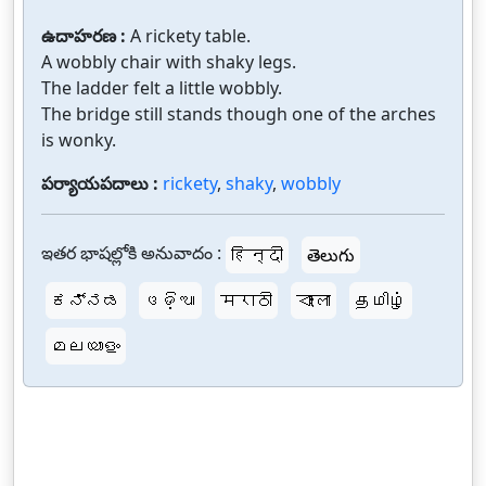
ఉదాహరణ :
A rickety table.
A wobbly chair with shaky legs.
The ladder felt a little wobbly.
The bridge still stands though one of the arches
is wonky.
పర్యాయపదాలు :
rickety
,
shaky
,
wobbly
ఇతర భాషల్లోకి అనువాదం :
हिन्दी
తెలుగు
ಕನ್ನಡ
ଓଡ଼ିଆ
मराठी
বাংলা
தமிழ்
മലയാളം