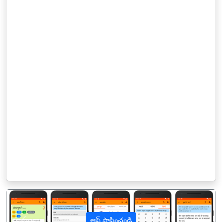
ఆప్ స్థాపించండి