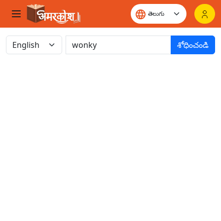
శోధించండి