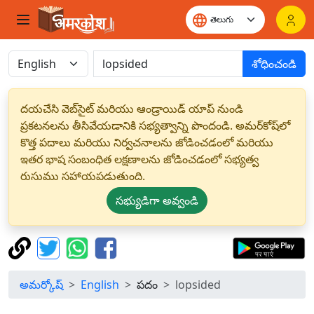
శోధించండి
దయచేసి వెబ్‌సైట్ మరియు ఆండ్రాయిడ్ యాప్ నుండి
ప్రకటనలను తీసివేయడానికి సభ్యత్వాన్ని పొందండి. అమర్‌కోష్‌లో
కొత్త పదాలు మరియు నిర్వచనాలను జోడించడంలో మరియు
ఇతర భాష సంబంధిత లక్షణాలను జోడించడంలో సభ్యత్వ
రుసుము సహాయపడుతుంది.
సభ్యుడిగా అవ్వండి
అమర్కోష్
English
పదం
lopsided