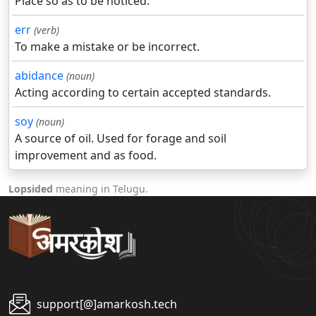
Place so as to be noticed.
err
(verb)
To make a mistake or be incorrect.
abidance
(noun)
Acting according to certain accepted standards.
soy
(noun)
A source of oil. Used for forage and soil
improvement and as food.
Lopsided
meaning in Telugu.
support[@]amarkosh.tech