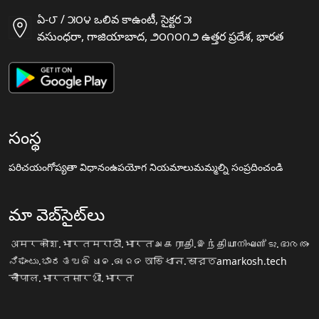
ఏ-౮ / ౫౦౪ ఒలివ కాఉంటీ, సైక్టర ౫
వసుంధరా, గాజియాబాద, ౨౦౧౦౧౨ ఉత్తర ప్రదేశ, భారత
సంస్థ
పరిచయం
గోప్యతా విధానం
ఉపయోగ నియమాలు
మమ్మల్ని సంప్రదించండి
మా వెబ్‌సైట్‌లు
अमरकोश.भारत
मराठी.भारत
அகராதி.இந்தியா
നിഘണ്ടു.ഭാരതം
ನಿಘಂಟು.ಭಾರತ
ଅଭିଧାନ.ଭାରତ
অভিধান.ভারত
amarkosh.tech
चौपाल.भारत
सारथी.भारत