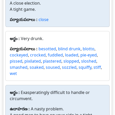
A close election.
A tight game.
పర్యాయపదాలు :
close
అర్థం :
Very drunk.
పర్యాయపదాలు :
besotted
,
blind drunk
,
blotto
,
cockeyed
,
crocked
,
fuddled
,
loaded
,
pie-eyed
,
pissed
,
pixilated
,
plastered
,
slopped
,
sloshed
,
smashed
,
soaked
,
soused
,
sozzled
,
squiffy
,
stiff
,
wet
అర్థం :
Exasperatingly difficult to handle or
circumvent.
ఉదాహరణ :
A nasty problem.