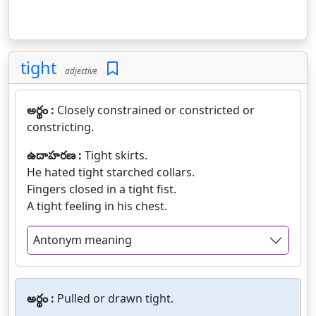
tight
adjective
అర్థం :
Closely constrained or constricted or
constricting.
ఉదాహరణ :
Tight skirts.
He hated tight starched collars.
Fingers closed in a tight fist.
A tight feeling in his chest.
Antonym meaning
అర్థం :
Pulled or drawn tight.