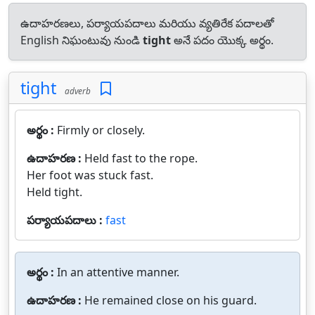
ఉదాహరణలు, పర్యాయపదాలు మరియు వ్యతిరేక పదాలతో
English నిఘంటువు నుండి
tight
అనే పదం యొక్క అర్థం.
tight
adverb
అర్థం :
Firmly or closely.
ఉదాహరణ :
Held fast to the rope.
Her foot was stuck fast.
Held tight.
పర్యాయపదాలు :
fast
అర్థం :
In an attentive manner.
ఉదాహరణ :
He remained close on his guard.