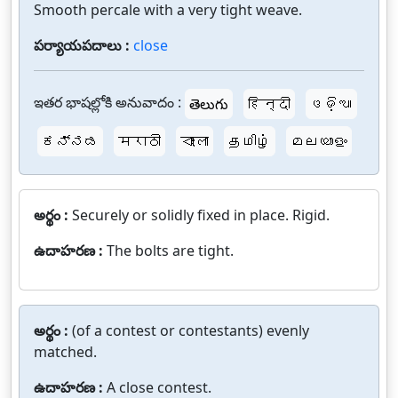
Smooth percale with a very tight weave.
పర్యాయపదాలు :
close
ఇతర భాషల్లోకి అనువాదం :
తెలుగు
हिन्दी
ଓଡ଼ିଆ
ಕನ್ನಡ
मराठी
বাংলা
தமிழ்
മലയാളം
అర్థం :
Securely or solidly fixed in place. Rigid.
ఉదాహరణ :
The bolts are tight.
అర్థం :
(of a contest or contestants) evenly
matched.
ఉదాహరణ :
A close contest.