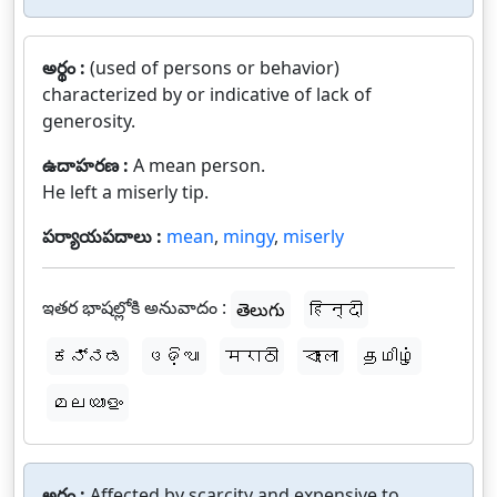
అర్థం :
(used of persons or behavior)
characterized by or indicative of lack of
generosity.
ఉదాహరణ :
A mean person.
He left a miserly tip.
పర్యాయపదాలు :
mean
,
mingy
,
miserly
ఇతర భాషల్లోకి అనువాదం :
తెలుగు
हिन्दी
ಕನ್ನಡ
ଓଡ଼ିଆ
मराठी
বাংলা
தமிழ்
മലയാളം
అర్థం :
Affected by scarcity and expensive to