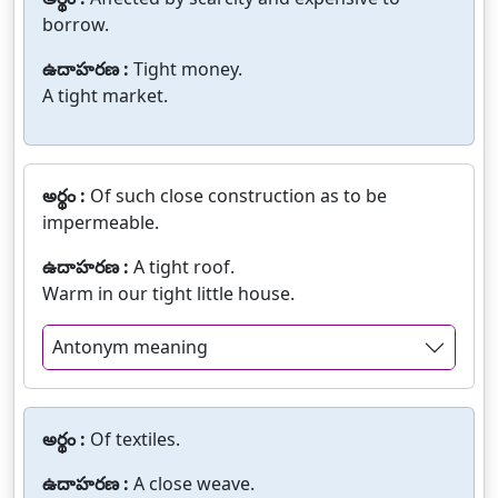
borrow.
ఉదాహరణ :
Tight money.
A tight market.
అర్థం :
Of such close construction as to be
impermeable.
ఉదాహరణ :
A tight roof.
Warm in our tight little house.
Antonym meaning
అర్థం :
Of textiles.
ఉదాహరణ :
A close weave.