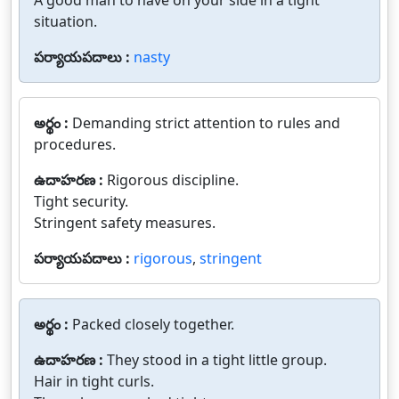
A good man to have on your side in a tight
situation.
పర్యాయపదాలు :
nasty
అర్థం :
Demanding strict attention to rules and
procedures.
ఉదాహరణ :
Rigorous discipline.
Tight security.
Stringent safety measures.
పర్యాయపదాలు :
rigorous
,
stringent
అర్థం :
Packed closely together.
ఉదాహరణ :
They stood in a tight little group.
Hair in tight curls.