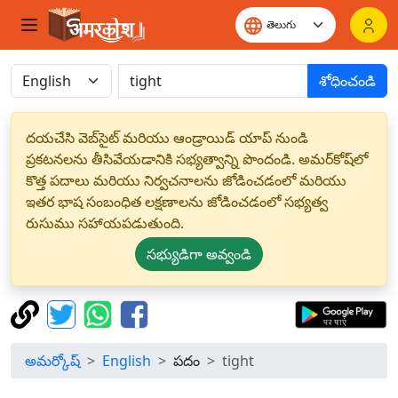
శోధించండి
దయచేసి వెబ్‌సైట్ మరియు ఆండ్రాయిడ్ యాప్ నుండి
ప్రకటనలను తీసివేయడానికి సభ్యత్వాన్ని పొందండి. అమర్‌కోష్‌లో
కొత్త పదాలు మరియు నిర్వచనాలను జోడించడంలో మరియు
ఇతర భాష సంబంధిత లక్షణాలను జోడించడంలో సభ్యత్వ
రుసుము సహాయపడుతుంది.
సభ్యుడిగా అవ్వండి
అమర్కోష్
English
పదం
tight