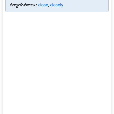
పర్యాయపదాలు :
close
,
closely