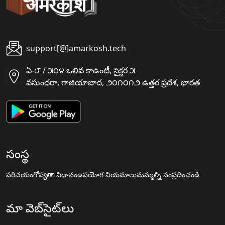
support[@]amarkosh.tech
ఏ-౮ / ౫౦౪ ఒలివ కాఉంటీ, సైక్టర ౫
వసుంధరా, గాజియాబాద, ౨౦౧౦౧౨ ఉత్తర ప్రదేశ, భారత
సంస్థ
పరిచయం
గోప్యతా విధానం
ఉపయోగ నియమాలు
మమ్మల్ని సంప్రదించండి
మా వెబ్‌సైట్‌లు