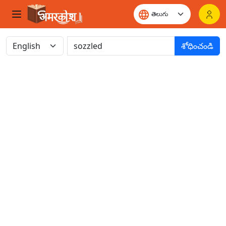
శోధించండి