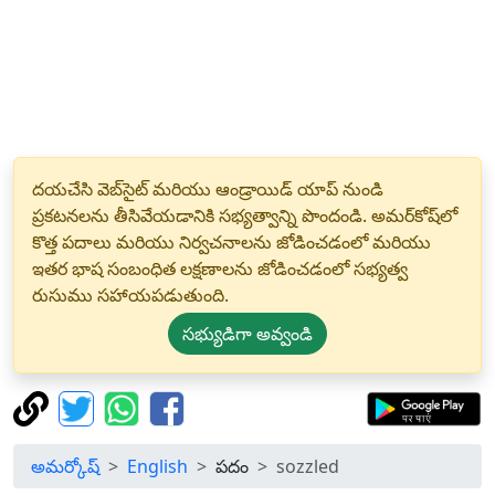
దయచేసి వెబ్‌సైట్ మరియు ఆండ్రాయిడ్ యాప్ నుండి
ప్రకటనలను తీసివేయడానికి సభ్యత్వాన్ని పొందండి. అమర్‌కోష్‌లో
కొత్త పదాలు మరియు నిర్వచనాలను జోడించడంలో మరియు
ఇతర భాష సంబంధిత లక్షణాలను జోడించడంలో సభ్యత్వ
రుసుము సహాయపడుతుంది.
సభ్యుడిగా అవ్వండి
అమర్కోష్
English
పదం
sozzled