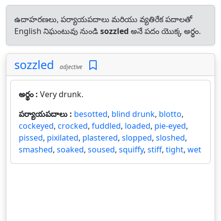
ఉదాహరణలు, పర్యాయపదాలు మరియు వ్యతిరేక పదాలతో
English నిఘంటువు నుండి
sozzled
అనే పదం యొక్క అర్థం.
sozzled
adjective
అర్థం :
Very drunk.
పర్యాయపదాలు :
besotted
,
blind drunk
,
blotto
,
cockeyed
,
crocked
,
fuddled
,
loaded
,
pie-eyed
,
pissed
,
pixilated
,
plastered
,
slopped
,
sloshed
,
smashed
,
soaked
,
soused
,
squiffy
,
stiff
,
tight
,
wet