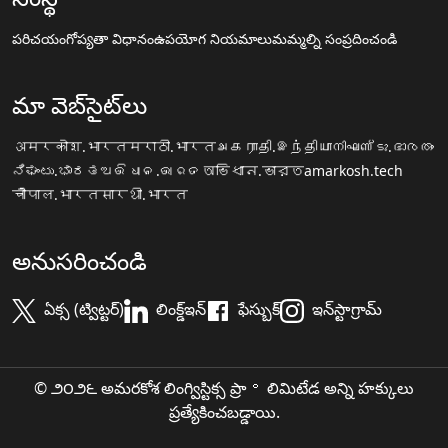
పరిచయం
గోప్యతా విధానం
ఉపయోగ నియమాలు
మమ్మల్ని సంప్రదించండి
మా వెబ్‌సైట్‌లు
अमरकोश.भारत
मराठी.भारत
அகராதி.இந்தியா
നിഘണ്ടു.ഭാരതം
ನಿಘಂಟು.ಭಾರತ
ଅଭିଧାନ.ଭାରତ
অভিধান.ভারত
amarkosh.tech
चौपाल.भारत
सारथी.भारत
అనుసరించండి
ఏక్స (ట్విట్టర్)
లింక్డ్ఇన్
ఫేస్బుక్
ఇన్‌స్టాగ్రామ్
© ౨౦౨౬ అమరకోశ లింగ్విస్టిక్స ప్రా॰ లిమిటేడ అన్ని హక్కులు
ప్రత్యేకించబడ్డాయి.