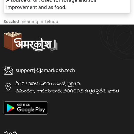
A source of oil. Used for forage and soil
improvement and as food.
Sozzled
meaning in Telugu.
support[@]amarkosh.tech
ఏ-౮ / ౫౦౪ ఒలివ కాఉంటీ, సైక్టర ౫
వసుంధరా, గాజియాబాద, ౨౦౧౦౧౨ ఉత్తర ప్రదేశ, భారత
సంస్థ