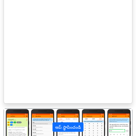
ఆప్ స్థాపించండి
पिछला
अगल