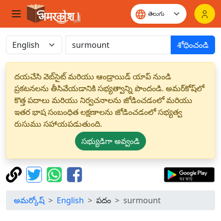
శోధించండి
దయచేసి వెబ్‌సైట్ మరియు ఆండ్రాయిడ్ యాప్ నుండి
ప్రకటనలను తీసివేయడానికి సభ్యత్వాన్ని పొందండి. అమర్‌కోష్‌లో
కొత్త పదాలు మరియు నిర్వచనాలను జోడించడంలో మరియు
ఇతర భాష సంబంధిత లక్షణాలను జోడించడంలో సభ్యత్వ
రుసుము సహాయపడుతుంది.
సభ్యుడిగా అవ్వండి
అమర్కోష్
English
పదం
surmount