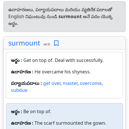
ఉదాహరణలు, పర్యాయపదాలు మరియు వ్యతిరేక పదాలతో
English నిఘంటువు నుండి
surmount
అనే పదం యొక్క
అర్థం.
surmount
verb
అర్థం :
Get on top of. Deal with successfully.
ఉదాహరణ :
He overcame his shyness.
పర్యాయపదాలు :
get over
,
master
,
overcome
,
subdue
అర్థం :
Be on top of.
ఉదాహరణ :
The scarf surmounted the gown.