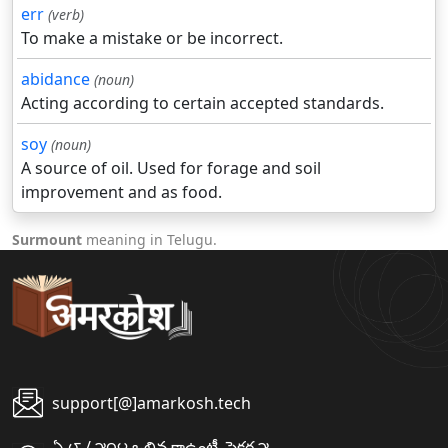
err
(verb)
To make a mistake or be incorrect.
abidance
(noun)
Acting according to certain accepted standards.
soy
(noun)
A source of oil. Used for forage and soil
improvement and as food.
Surmount
meaning in Telugu.
support[@]amarkosh.tech
ఏ-౮ / ౫౦౪ ఒలివ కాఉంటీ, సైక్టర ౫