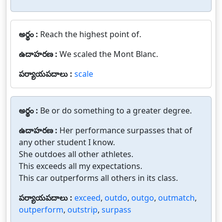
అర్థం :
Reach the highest point of.
ఉదాహరణ :
We scaled the Mont Blanc.
పర్యాయపదాలు :
scale
అర్థం :
Be or do something to a greater degree.
ఉదాహరణ :
Her performance surpasses that of
any other student I know.
She outdoes all other athletes.
This exceeds all my expectations.
This car outperforms all others in its class.
పర్యాయపదాలు :
exceed
,
outdo
,
outgo
,
outmatch
,
outperform
,
outstrip
,
surpass