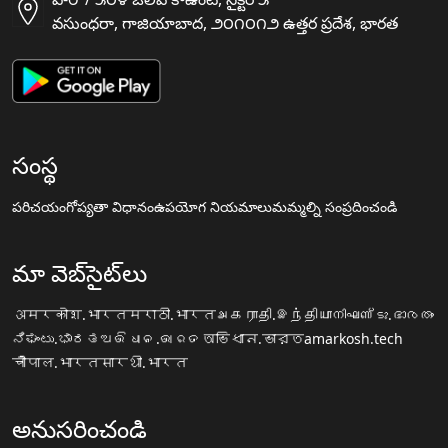
వసుంధరా, గాజియాబాద, ౨౦౧౦౧౨ ఉత్తర ప్రదేశ, భారత
సంస్థ
పరిచయం
గోప్యతా విధానం
ఉపయోగ నియమాలు
మమ్మల్ని సంప్రదించండి
మా వెబ్‌సైట్‌లు
अमरकोश.भारत
मराठी.भारत
அகராதி.இந்தியா
നിഘണ്ടു.ഭാരതം
ನಿಘಂಟು.ಭಾರತ
ଅଭିଧାନ.ଭାରତ
অভিধান.ভারত
amarkosh.tech
चौपाल.भारत
सारथी.भारत
అనుసరించండి