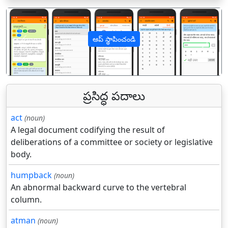
ఆప్ స్థాపించండి
पिछला
अगल
ప్రసిద్ధ పదాలు
act
(noun)
A legal document codifying the result of
deliberations of a committee or society or legislative
body.
humpback
(noun)
An abnormal backward curve to the vertebral
column.
atman
(noun)