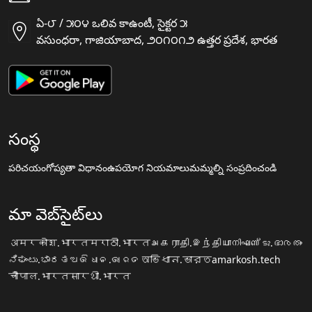
ఏ-౮ / ౫౦౪ ఒలివ కాఉంటీ, సైక్టర ౫
వసుంధరా, గాజియాబాద, ౨౦౧౦౧౨ ఉత్తర ప్రదేశ, భారత
సంస్థ
పరిచయం
గోప్యతా విధానం
ఉపయోగ నియమాలు
మమ్మల్ని సంప్రదించండి
మా వెబ్‌సైట్‌లు
अमरकोश.भारत
मराठी.भारत
அகராதி.இந்தியா
നിഘണ്ടു.ഭാരതം
ನಿಘಂಟು.ಭಾರತ
ଅଭିଧାନ.ଭାରତ
অভিধান.ভারত
amarkosh.tech
चौपाल.भारत
सारथी.भारत