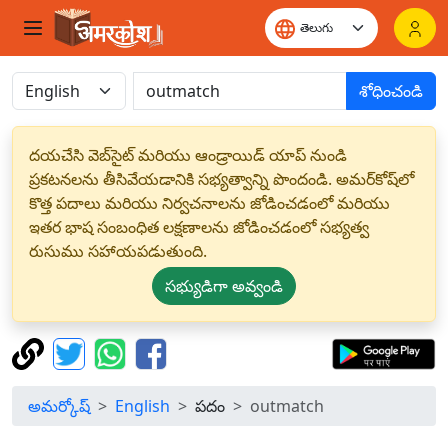
శోధించండి
దయచేసి వెబ్‌సైట్ మరియు ఆండ్రాయిడ్ యాప్ నుండి
ప్రకటనలను తీసివేయడానికి సభ్యత్వాన్ని పొందండి. అమర్‌కోష్‌లో
కొత్త పదాలు మరియు నిర్వచనాలను జోడించడంలో మరియు
ఇతర భాష సంబంధిత లక్షణాలను జోడించడంలో సభ్యత్వ
రుసుము సహాయపడుతుంది.
సభ్యుడిగా అవ్వండి
అమర్కోష్
English
పదం
outmatch