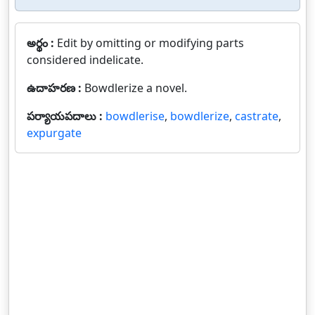
అర్థం :
Edit by omitting or modifying parts
considered indelicate.
ఉదాహరణ :
Bowdlerize a novel.
పర్యాయపదాలు :
bowdlerise
,
bowdlerize
,
castrate
,
expurgate