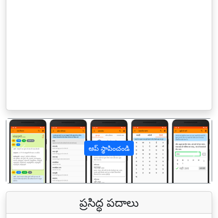
ఆప్ స్థాపించండి
पिछला
अगल
ప్రసిద్ధ పదాలు