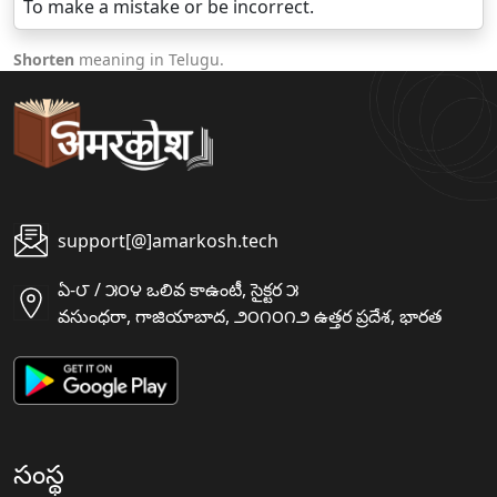
To make a mistake or be incorrect.
Shorten
meaning in Telugu.
support[@]amarkosh.tech
ఏ-౮ / ౫౦౪ ఒలివ కాఉంటీ, సైక్టర ౫
వసుంధరా, గాజియాబాద, ౨౦౧౦౧౨ ఉత్తర ప్రదేశ, భారత
సంస్థ