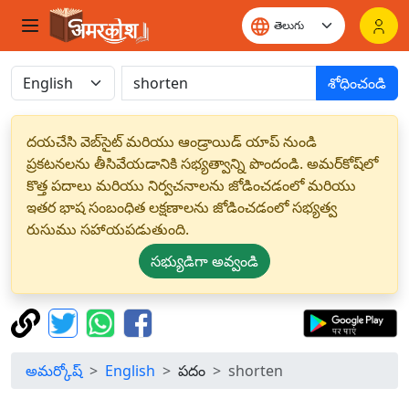
శోధించండి
దయచేసి వెబ్‌సైట్ మరియు ఆండ్రాయిడ్ యాప్ నుండి
ప్రకటనలను తీసివేయడానికి సభ్యత్వాన్ని పొందండి. అమర్‌కోష్‌లో
కొత్త పదాలు మరియు నిర్వచనాలను జోడించడంలో మరియు
ఇతర భాష సంబంధిత లక్షణాలను జోడించడంలో సభ్యత్వ
రుసుము సహాయపడుతుంది.
సభ్యుడిగా అవ్వండి
అమర్కోష్
English
పదం
shorten