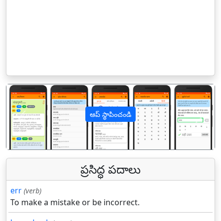
ఆప్ స్థాపించండి
पिछला
अगल
ప్రసిద్ధ పదాలు
err
(verb)
To make a mistake or be incorrect.