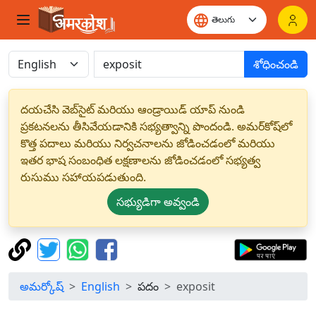
శోధించండి
దయచేసి వెబ్‌సైట్ మరియు ఆండ్రాయిడ్ యాప్ నుండి
ప్రకటనలను తీసివేయడానికి సభ్యత్వాన్ని పొందండి. అమర్‌కోష్‌లో
కొత్త పదాలు మరియు నిర్వచనాలను జోడించడంలో మరియు
ఇతర భాష సంబంధిత లక్షణాలను జోడించడంలో సభ్యత్వ
రుసుము సహాయపడుతుంది.
సభ్యుడిగా అవ్వండి
అమర్కోష్
English
పదం
exposit