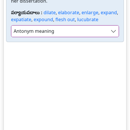
her dissertation.
పర్యాయపదాలు :
dilate
,
elaborate
,
enlarge
,
expand
,
expatiate
,
expound
,
flesh out
,
lucubrate
Antonym meaning