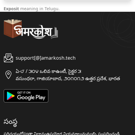
Exposit
meaning in Telugu.
support[@]amarkosh.tech
ఏ-౮ / ౫౦౪ ఒలివ కాఉంటీ, సైక్టర ౫
వసుంధరా, గాజియాబాద, ౨౦౧౦౧౨ ఉత్తర ప్రదేశ, భారత
సంస్థ
పరిచయం
గోప్యతా విధానం
ఉపయోగ నియమాలు
మమ్మల్ని సంప్రదించండి