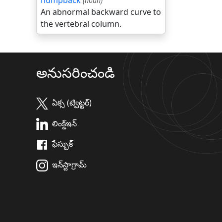
humpback
(noun)
An abnormal backward curve to
the vertebral column.
అనుసరించండి
ఏక్స (ట్విట్టర్)
లింక్డ్ఇన్
ఫేస్బుక్
ఇన్‌స్టాగ్రామ్