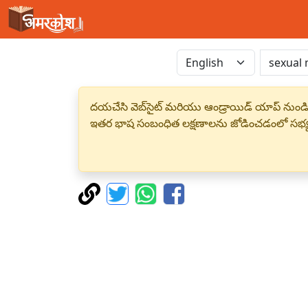
దయచేసి వెబ్‌సైట్ మరియు ఆండ్రాయిడ్ యాప్ నుండి
ఇతర భాష సంబంధిత లక్షణాలను జోడించడంలో సభ