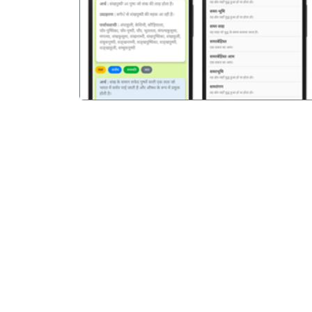
पिछला