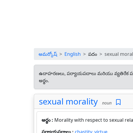
అమర్కోష్
English
పదం
sexual moral
ఉదాహరణలు, పర్యాయపదాలు మరియు వ్యతిరేక ప
అర్థం.
sexual morality
noun
అర్థం :
Morality with respect to sexual rela
పర్యాయపదాలు :
chastity
,
virtue