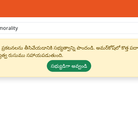
 ప్రకటనలను తీసివేయడానికి సభ్యత్వాన్ని పొందండి. అమర్‌కోష్‌లో కొత
్యత్వ రుసుము సహాయపడుతుంది.
సభ్యుడిగా అవ్వండి