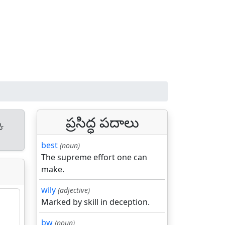
ప్రసిద్ధ పదాలు
క
best
(noun)
The supreme effort one can
make.
wily
(adjective)
Marked by skill in deception.
bw
(noun)