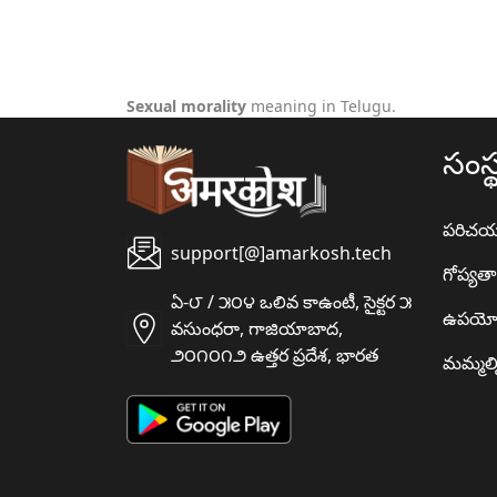
Sexual morality
meaning in Telugu.
సంస్
పరిచ
support[@]amarkosh.tech
గోప్యత
ఏ-౮ / ౫౦౪ ఒలివ కాఉంటీ, సైక్టర ౫
ఉపయో
వసుంధరా, గాజియాబాద,
౨౦౧౦౧౨ ఉత్తర ప్రదేశ, భారత
మమ్మల్న