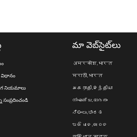
థ
మా వెబ్‌సైట్‌లు
యం
अमरकोश.भारत
ా విధానం
मराठी.भारत
గ నియమాలు
அகராதி.இந்தியா
ి సంప్రదించండి
നിഘണ്ടു.ഭാരതം
ನಿಘಂಟು.ಭಾರತ
ଅଭିଧାନ.ଭାରତ
অভিধান.ভারত