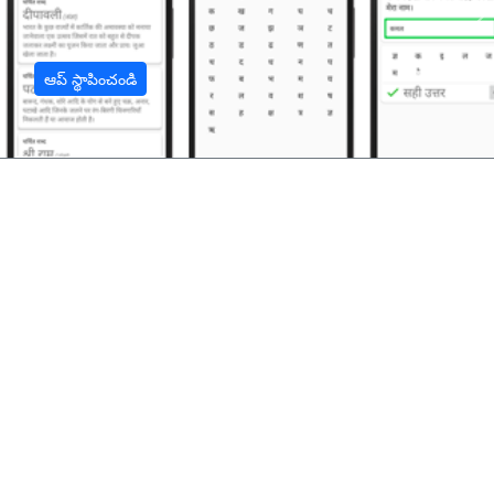
अ
ఆప్ స్థాపించండి