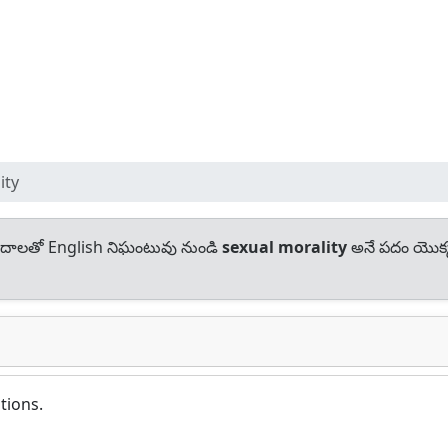
ity
దాలతో English నిఘంటువు నుండి
sexual morality
అనే పదం యొక్
tions.