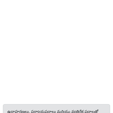
ఉదాహరణలు, పర్యాయపదాలు మరియు వ్యతిరేక పదాలతో