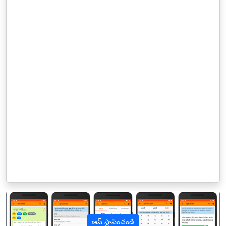
ఆప్ స్థాపించండి