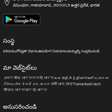
వసుంధరా, గాజియాబాద, ౨౦౧౦౧౨ ఉత్తర ప్రదేశ, భారత
సంస్థ
పరిచయం
గోప్యతా విధానం
ఉపయోగ నియమాలు
మమ్మల్ని సంప్రదించండి
మా వెబ్‌సైట్‌లు
अमरकोश.भारत
मराठी.भारत
அகராதி.இந்தியா
നിഘണ്ടു.ഭാരതം
ನಿಘಂಟು.ಭಾರತ
ଅଭିଧାନ.ଭାରତ
অভিধান.ভারত
amarkosh.tech
चौपाल.भारत
सारथी.भारत
అనుసరించండి