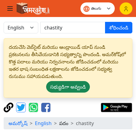
శోధించండి
దయచేసి వెబ్‌సైట్ మరియు ఆండ్రాయిడ్ యాప్ నుండి
ప్రకటనలను తీసివేయడానికి సభ్యత్వాన్ని పొందండి. అమర్‌కోష్‌లో
కొత్త పదాలు మరియు నిర్వచనాలను జోడించడంలో మరియు
ఇతర భాష సంబంధిత లక్షణాలను జోడించడంలో సభ్యత్వ
రుసుము సహాయపడుతుంది.
సభ్యుడిగా అవ్వండి
అమర్కోష్
English
పదం
chastity