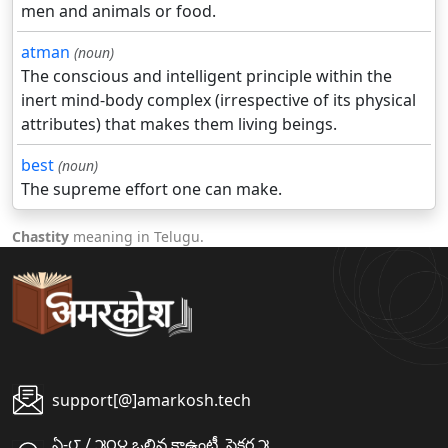
men and animals or food.
atman
(noun)
The conscious and intelligent principle within the
inert mind-body complex (irrespective of its physical
attributes) that makes them living beings.
best
(noun)
The supreme effort one can make.
Chastity
meaning in Telugu.
support[@]amarkosh.tech
ఏ-౮ / ౫౦౪ ఒలివ కాఉంటీ, సైక్టర ౫