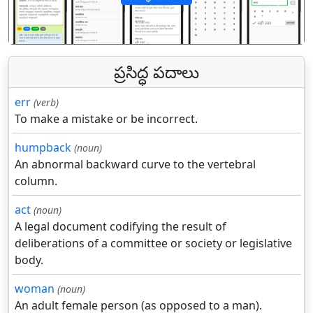
पिछला
अगल
ప్రసిద్ధ పదాలు
err
(verb)
To make a mistake or be incorrect.
humpback
(noun)
An abnormal backward curve to the vertebral
column.
act
(noun)
A legal document codifying the result of
deliberations of a committee or society or legislative
body.
woman
(noun)
An adult female person (as opposed to a man).