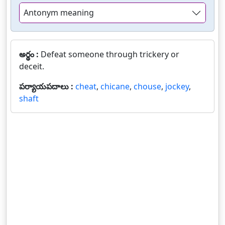
Antonym meaning
అర్థం :
Defeat someone through trickery or
deceit.
పర్యాయపదాలు :
cheat
,
chicane
,
chouse
,
jockey
,
shaft