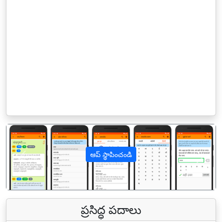
ఆప్ స్థాపించండి
पिछला
अगल
ప్రసిద్ధ పదాలు