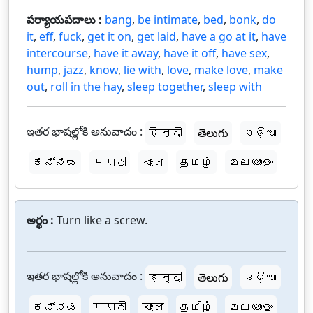
పర్యాయపదాలు :
bang
,
be intimate
,
bed
,
bonk
,
do
it
,
eff
,
fuck
,
get it on
,
get laid
,
have a go at it
,
have
intercourse
,
have it away
,
have it off
,
have sex
,
hump
,
jazz
,
know
,
lie with
,
love
,
make love
,
make
out
,
roll in the hay
,
sleep together
,
sleep with
ఇతర భాషల్లోకి అనువాదం :
हिन्दी
తెలుగు
ଓଡ଼ିଆ
ಕನ್ನಡ
मराठी
বাংলা
தமிழ்
മലയാളം
అర్థం :
Turn like a screw.
ఇతర భాషల్లోకి అనువాదం :
हिन्दी
తెలుగు
ଓଡ଼ିଆ
ಕನ್ನಡ
मराठी
বাংলা
தமிழ்
മലയാളം