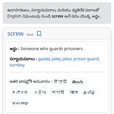
ఉదాహరణలు, పర్యాయపదాలు మరియు వ్యతిరేక పదాలతో
English నిఘంటువు నుండి
screw
అనే పదం యొక్క అర్థం.
screw
noun
అర్థం :
Someone who guards prisoners.
పర్యాయపదాలు :
gaoler
,
jailer
,
jailor
,
prison guard
,
turnkey
ఇతర భాషల్లోకి అనువాదం :
हिन्दी
తెలుగు
ಕನ್ನಡ
ଓଡ଼ିଆ
मराठी
বাংলা
தமிழ்
മലയാളം