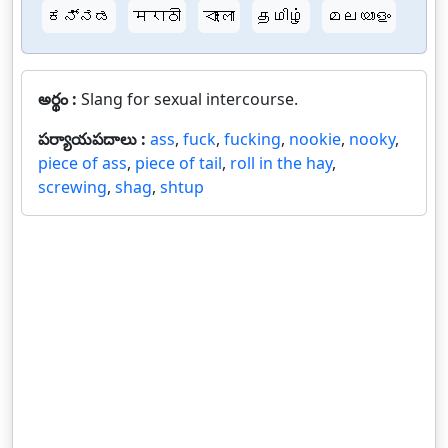
ಕನ್ನಡ
मराठी
বাংলা
தமிழ்
മലയാളം
అర్థం :
Slang for sexual intercourse.
పర్యాయపదాలు :
ass
,
fuck
,
fucking
,
nookie
,
nooky
,
piece of ass
,
piece of tail
,
roll in the hay
,
screwing
,
shag
,
shtup