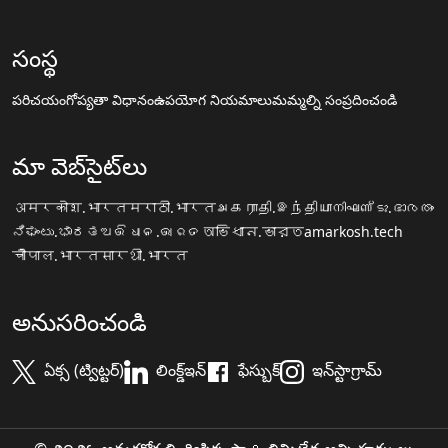
సంస్థ
పరిచయం
గోప్యతా విధానం
ఉపయోగ నియమాలు
మమ్మల్ని సంప్రదించండి
మా వెబ్‌సైట్‌లు
अमरकोश.भारत
मराठी.भारत
அகராதி.இந்தியா
നിഘണ്ടു.ഭാരതം
ನಿಘಂಟು.ಭಾರತ
ଅଭିଧାନ.ଭାରତ
অভিধান.ভারত
amarkosh.tech
चौपाल.भारत
सारथी.भारत
అనుసరించండి
ఏక్స (ట్విట్టర్)
లింక్డ్ఇన్
ఫేస్బుక్
ఇన్‌స్టాగ్రామ్