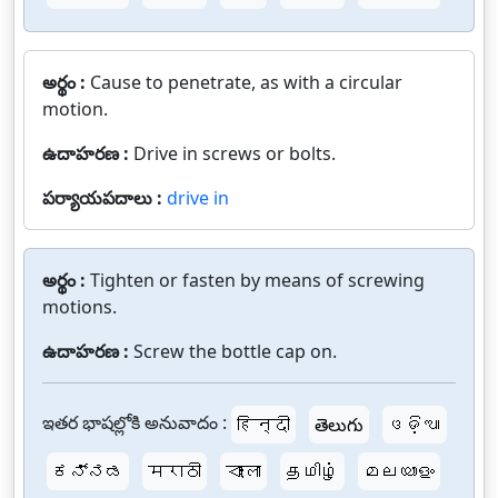
అర్థం :
Cause to penetrate, as with a circular
motion.
ఉదాహరణ :
Drive in screws or bolts.
పర్యాయపదాలు :
drive in
అర్థం :
Tighten or fasten by means of screwing
motions.
ఉదాహరణ :
Screw the bottle cap on.
ఇతర భాషల్లోకి అనువాదం :
हिन्दी
తెలుగు
ଓଡ଼ିଆ
ಕನ್ನಡ
मराठी
বাংলা
தமிழ்
മലയാളം