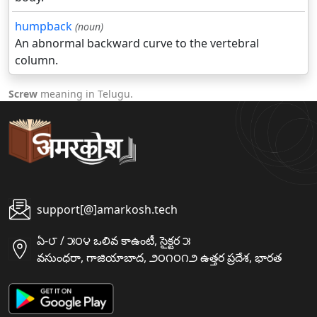
humpback
(noun)
An abnormal backward curve to the vertebral
column.
Screw
meaning in Telugu.
support[@]amarkosh.tech
ఏ-౮ / ౫౦౪ ఒలివ కాఉంటీ, సైక్టర ౫
వసుంధరా, గాజియాబాద, ౨౦౧౦౧౨ ఉత్తర ప్రదేశ, భారత