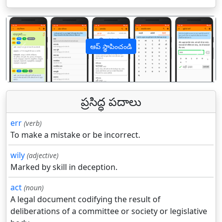
ఆప్ స్థాపించండి
पिछला
अगल
ప్రసిద్ధ పదాలు
err
(verb)
To make a mistake or be incorrect.
wily
(adjective)
Marked by skill in deception.
act
(noun)
A legal document codifying the result of
deliberations of a committee or society or legislative