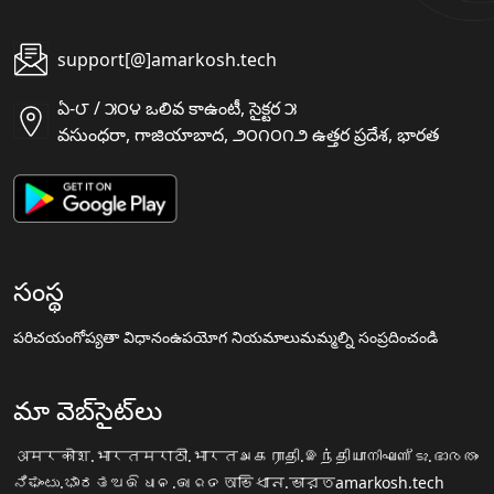
support[@]amarkosh.tech
ఏ-౮ / ౫౦౪ ఒలివ కాఉంటీ, సైక్టర ౫
వసుంధరా, గాజియాబాద, ౨౦౧౦౧౨ ఉత్తర ప్రదేశ, భారత
సంస్థ
పరిచయం
గోప్యతా విధానం
ఉపయోగ నియమాలు
మమ్మల్ని సంప్రదించండి
మా వెబ్‌సైట్‌లు
अमरकोश.भारत
मराठी.भारत
அகராதி.இந்தியா
നിഘണ്ടു.ഭാരതം
ನಿಘಂಟು.ಭಾರತ
ଅଭିଧାନ.ଭାରତ
অভিধান.ভারত
amarkosh.tech