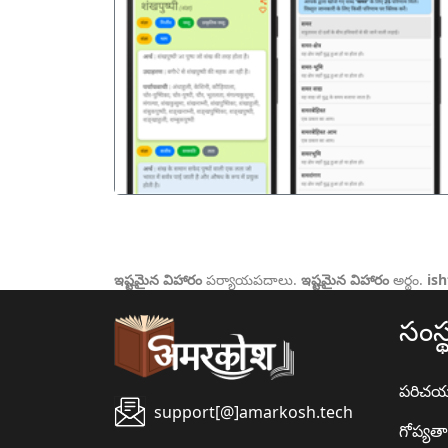
पिछला
ఇష్టమైన విహారం
పర్యాయపదాలు.
ఇష్టమైన విహారం
అర్థం.
is
సంస్
పరిచ
support[@]amarkosh.tech
గోప్యత