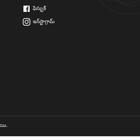
ఫేస్బుక్
ఇన్‌స్టాగ్రామ్
ాయి.