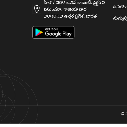
ఏ-౮ / ౫౦౪ ఒలివ కాఉంటీ, సైక్టర ౫
ఉపయో
వసుంధరా, గాజియాబాద,
౨౦౧౦౧౨ ఉత్తర ప్రదేశ, భారత
మమ్మల్న
© ౨