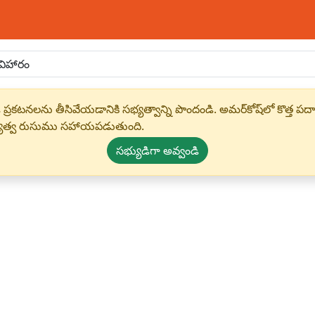
 ప్రకటనలను తీసివేయడానికి సభ్యత్వాన్ని పొందండి. అమర్‌కోష్‌లో కొత
్యత్వ రుసుము సహాయపడుతుంది.
సభ్యుడిగా అవ్వండి