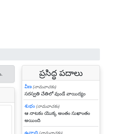
ప్రసిద్ధ పదాలు
ం.
వీణ
(నామవాచకం)
సరస్వతి చేతిలో వుండే వాయిద్యం
శుభం
(నామవాచకం)
ఆ నాటకం యొక్క అంతం సుఖాంతం
అయింది
ఉన్మాది
(నామవాచకం)