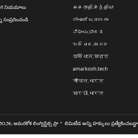
గ నియమాలు
அகராதி.இந்தியா
ి సంప్రదించండి
നിഘണ്ടു.ഭാരതം
ನಿಘಂಟು.ಭಾರತ
ଅଭିଧାନ.ଭାରତ
অভিধান.ভারত
amarkosh.tech
चौपाल.भारत
सारथी.भारत
౦౨౬ అమరకోశ లింగ్విస్టిక్స ప్రా॰ లిమిటేడ అన్ని హక్కులు ప్రత్యేకించబడ్డ