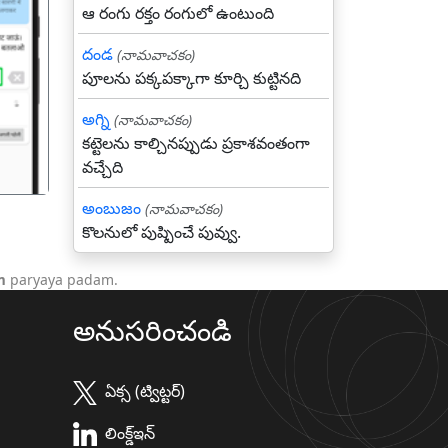
ఆ రంగు రక్తం రంగులో ఉంటుంది
దండ
(నామవాచకం)
गला
పూలను పక్కపక్కాగా కూర్చి కుట్టినది
అగ్ని
(నామవాచకం)
కట్టెలను కాల్చినప్పుడు ప్రకాశవంతంగా
వచ్చేది
అంబుజం
(నామవాచకం)
కొలనులో పుష్పించే పువ్వు.
m
paryaya padam.
అనుసరించండి
ఏక్స (ట్విట్టర్)
లింక్డ్ఇన్