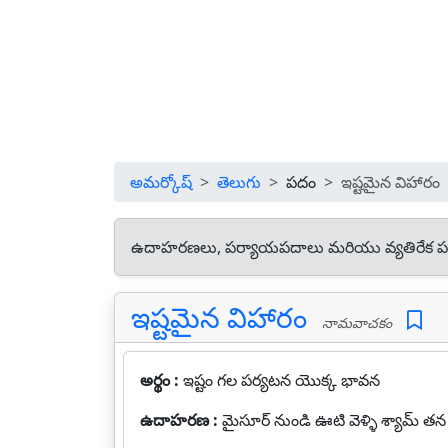
అమర్కోష్
తెలుగు
పదం
ఇష్టమైన విహారం
ఉదాహరణలు, పర్యాయపదాలు మరియు వ్యతిరేక పద
ఇష్టమైన విహారం
నామవాచకం
అర్థం :
ఇష్టం గల పర్యటన యొక్క భావన
ఉదాహరణ :
మైసూర్ నుండి ఊటి వెళ్ళి శ్యామ్‍ తన 