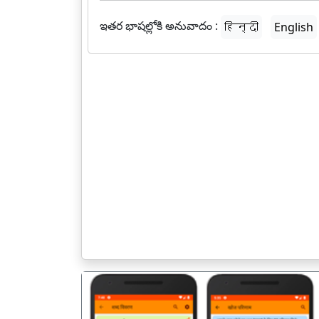
ఇతర భాషల్లోకి అనువాదం :
हिन्दी
English