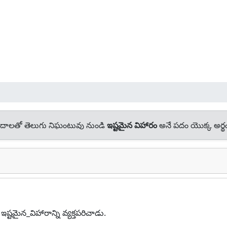
ాలతో తెలుగు నిఘంటువు నుండి
ఇష్టమైన విహారం
అనే పదం యొక్క అర్థ
ఇష్టమైన_విహారాన్ని వ్యక్తపరిచాడు.