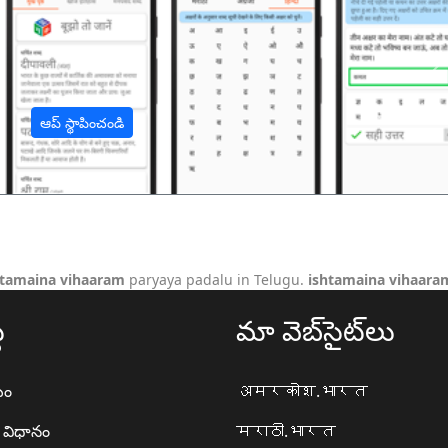
अ
ఆప్ స్థాపించండి
htamaina vihaaram
paryaya padalu in Telugu.
ishtamaina vihaara
థ
మా వెబ్‌సైట్‌లు
యం
अमरकोश.भारत
ా విధానం
मराठी.भारत