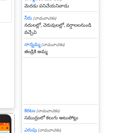
మెదడు పనిచేయనివాడు
నీరు
(నామవాచకం)
నదులల్లో, చెరువులల్లో, వర్షాలలనుండి
వచ్చేవి
నాన్నమ్మ
(నామవాచకం)
తండ్రికి అమ్మ
కెరటం
(నామవాచకం)
సముద్రంలో కలుగు ఆటుపోట్లు
ఎరుపు
(నామవాచకం)