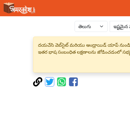
దయచేసి వెబ్‌సైట్ మరియు ఆండ్రాయిడ్ యాప్ నుండి
ఇతర భాష సంబంధిత లక్షణాలను జోడించడంలో సభ