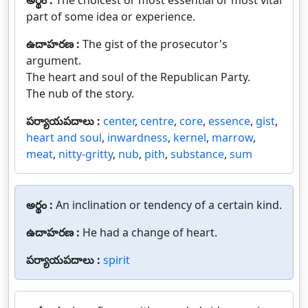
అర్థం :
The choicest or most essential or most vital
part of some idea or experience.
ఉదాహరణ :
The gist of the prosecutor's
argument.
The heart and soul of the Republican Party.
The nub of the story.
పర్యాయపదాలు :
center
,
centre
,
core
,
essence
,
gist
,
heart and soul
,
inwardness
,
kernel
,
marrow
,
meat
,
nitty-gritty
,
nub
,
pith
,
substance
,
sum
అర్థం :
An inclination or tendency of a certain kind.
ఉదాహరణ :
He had a change of heart.
పర్యాయపదాలు :
spirit