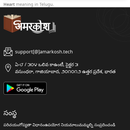
Heart
meaning in Telugu.
support[@]amarkosh.tech
ఏ-౮ / ౫౦౪ ఒలివ కాఉంటీ, సైక్టర ౫
వసుంధరా, గాజియాబాద, ౨౦౧౦౧౨ ఉత్తర ప్రదేశ, భారత
సంస్థ
పరిచయం
గోప్యతా విధానం
ఉపయోగ నియమాలు
మమ్మల్ని సంప్రదించండి