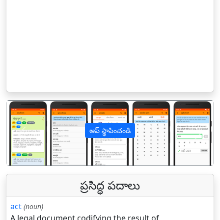
ఆప్ స్థాపించండి
पिछला
अगल
ప్రసిద్ధ పదాలు
act
(noun)
A legal document codifying the result of