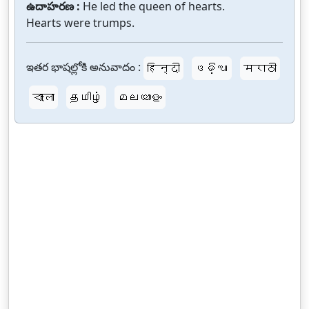
ఉదాహరణ :
He led the queen of hearts.
Hearts were trumps.
ఇతర భాషల్లోకి అనువాదం :
हिन्दी
ଓଡ଼ିଆ
मराठी
বাংলা
தமிழ்
മലയാളം