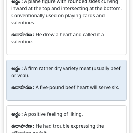
అర్థం :
A plane figure with rounded sides curving
inward at the top and intersecting at the bottom.
Conventionally used on playing cards and
valentines.
ఉదాహరణ :
He drew a heart and called it a
valentine.
అర్థం :
A firm rather dry variety meat (usually beef
or veal).
ఉదాహరణ :
A five-pound beef heart will serve six.
అర్థం :
A positive feeling of liking.
ఉదాహరణ :
He had trouble expressing the