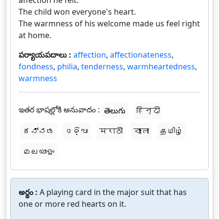
affection he felt.
The child won everyone's heart.
The warmness of his welcome made us feel right
at home.
పర్యాయపదాలు :
affection
,
affectionateness
,
fondness
,
philia
,
tenderness
,
warmheartedness
,
warmness
ఇతర భాషల్లోకి అనువాదం :
తెలుగు
हिन्दी
ಕನ್ನಡ
ଓଡ଼ିଆ
मराठी
বাংলা
தமிழ்
മലയാളം
అర్థం :
A playing card in the major suit that has
one or more red hearts on it.