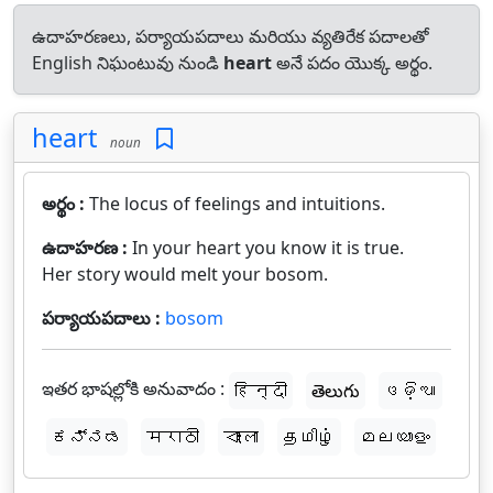
ఉదాహరణలు, పర్యాయపదాలు మరియు వ్యతిరేక పదాలతో
English నిఘంటువు నుండి
heart
అనే పదం యొక్క అర్థం.
heart
noun
అర్థం :
The locus of feelings and intuitions.
ఉదాహరణ :
In your heart you know it is true.
Her story would melt your bosom.
పర్యాయపదాలు :
bosom
ఇతర భాషల్లోకి అనువాదం :
हिन्दी
తెలుగు
ଓଡ଼ିଆ
ಕನ್ನಡ
मराठी
বাংলা
தமிழ்
മലയാളം