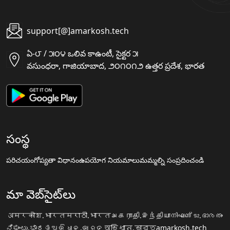
support[@]amarkosh.tech
ఏ-౮ / ౫౦౪ ఒలివ కాఉంటీ, సైక్టర ౫
వసుంధరా, గాజియాబాద, ౨౦౧౦౧౨ ఉత్తర ప్రదేశ, భారత
సంస్థ
పరిచయం
గోప్యతా విధానం
ఉపయోగ నియమాలు
మమ్మల్ని సంప్రదించండి
మా వెబ్‌సైట్‌లు
अमरकोश.भारत
मराठी.भारत
அகராதி.இந்தியா
നിഘണ്ടു.ഭാരതം
ನಿಘಂಟು.ಭಾರತ
ଅଭିଧାନ.ଭାରତ
অভিধান.ভারত
amarkosh.tech