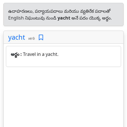
ఉదాహరణలు, పర్యాయపదాలు మరియు వ్యతిరేక పదాలతో
English నిఘంటువు నుండి
yacht
అనే పదం యొక్క అర్థం.
yacht
verb
అర్థం :
Travel in a yacht.