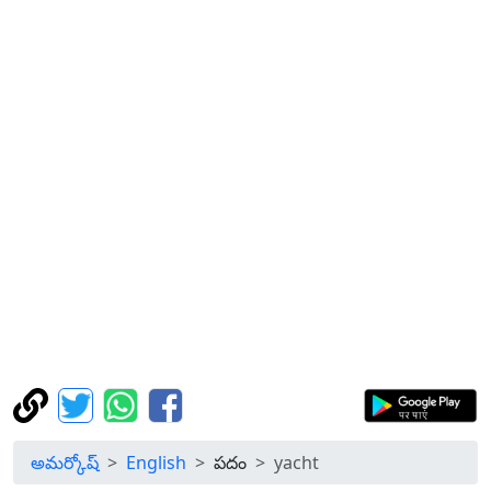
అమర్కోష్
English
పదం
yacht