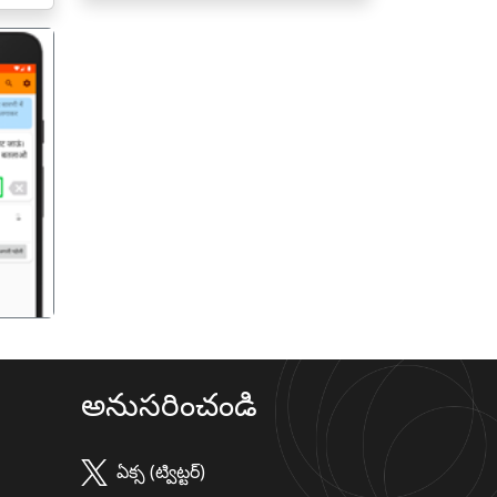
गला
అనుసరించండి
ఏక్స (ట్విట్టర్)