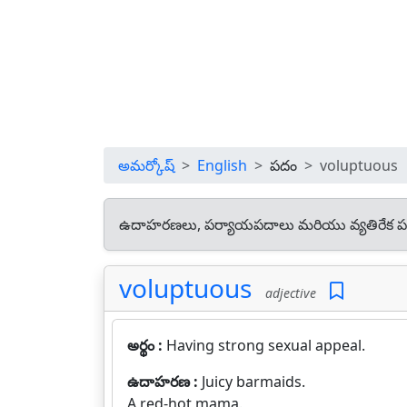
అమర్కోష్
English
పదం
voluptuous
ఉదాహరణలు, పర్యాయపదాలు మరియు వ్యతిరేక ప
voluptuous
adjective
అర్థం :
Having strong sexual appeal.
ఉదాహరణ :
Juicy barmaids.
A red-hot mama.