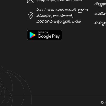
గోప్యత
ఏ-౮ / ౫౦౪ ఒలివ కాఉంటీ, సైక్టర ౫
ఉపయో
వసుంధరా, గాజియాబాద,
౨౦౧౦౧౨ ఉత్తర ప్రదేశ, భారత
మమ్మల్న
© ౨