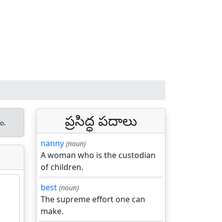
ప్రసిద్ధ పదాలు
ం.
nanny
(noun)
A woman who is the custodian
of children.
best
(noun)
The supreme effort one can
make.