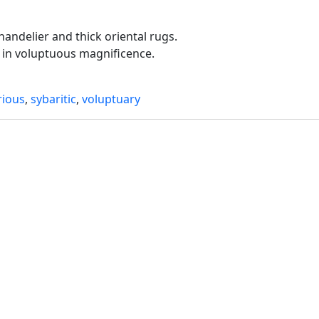
handelier and thick oriental rugs.
s in voluptuous magnificence.
rious
,
sybaritic
,
voluptuary