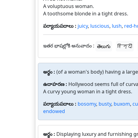
A voluptuous woman.
A toothsome blonde in a tight dress.
పర్యాయపదాలు :
juicy
,
luscious
,
lush
,
red-h
ఇతర భాషల్లోకి అనువాదం :
తెలుగు
हिन्दी
అర్థం :
(of a woman's body) having a larg
ఉదాహరణ :
Hollywood seems full of curv
A curvy young woman in a tight dress.
పర్యాయపదాలు :
bosomy
,
busty
,
buxom
,
cu
endowed
అర్థం :
Displaying luxury and furnishing gr