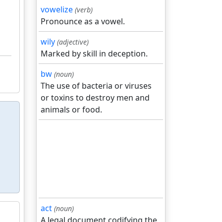
vowelize
(verb)
Pronounce as a vowel.
wily
(adjective)
Marked by skill in deception.
bw
(noun)
The use of bacteria or viruses
or toxins to destroy men and
animals or food.
act
(noun)
A legal document codifying the