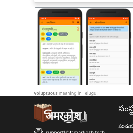
पिछला
Voluptuous
meaning in Telugu.
సంస్
పరిచ
support[@]amarkosh.tech