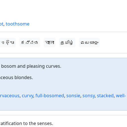
ot
,
toothsome
ଓଡ଼ିଆ
ಕನ್ನಡ
বাংলা
தமிழ்
മലയാളം
e bosom and pleasing curves.
aceous blondes.
rvaceous
,
curvy
,
full-bosomed
,
sonsie
,
sonsy
,
stacked
,
well-
atification to the senses.