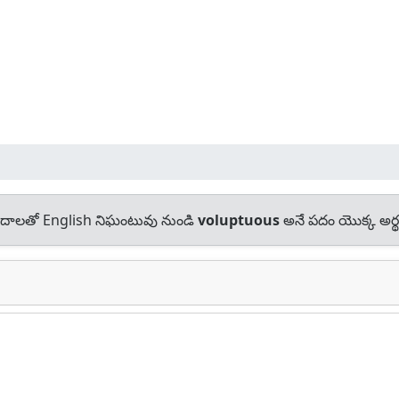
దాలతో English నిఘంటువు నుండి
voluptuous
అనే పదం యొక్క అర్థ