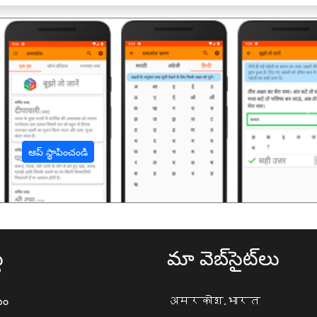
अ
ఆప్ స్థాపించండి
థ
మా వెబ్‌సైట్‌లు
యం
अमरकोश.भारत