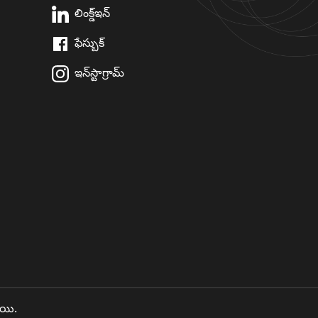
లింక్డ్ఇన్
ఫేస్బుక్
ఇన్‌స్టాగ్రామ్
ాయి.