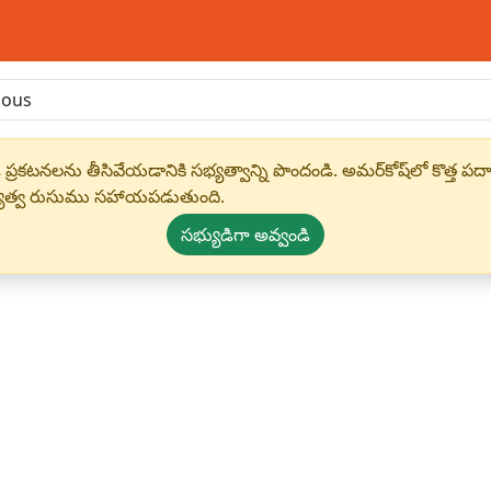
 ప్రకటనలను తీసివేయడానికి సభ్యత్వాన్ని పొందండి. అమర్‌కోష్‌లో కొత
్యత్వ రుసుము సహాయపడుతుంది.
సభ్యుడిగా అవ్వండి