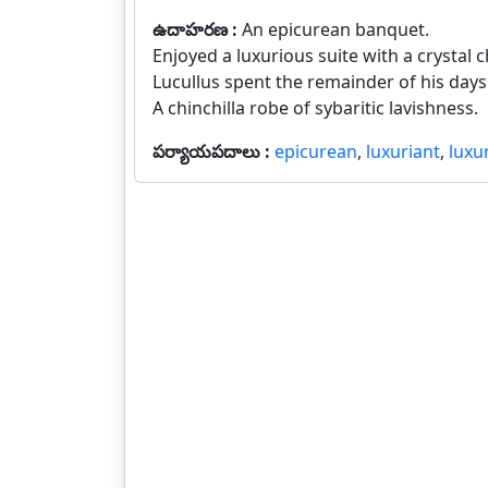
ఉదాహరణ :
An epicurean banquet.
Enjoyed a luxurious suite with a crystal c
Lucullus spent the remainder of his day
A chinchilla robe of sybaritic lavishness.
పర్యాయపదాలు :
epicurean
,
luxuriant
,
luxu