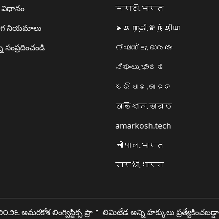
ా విధానం
मराठी.भारत
గ నియమాలు
அகராதி.இந்தியா
ి సంప్రదించండి
നിഘണ്ടു.ഭാരതം
ನಿಘಂಟು.ಭಾರತ
ଅଭିଧାନ.ଭାରତ
অভিধান.ভারত
amarkosh.tech
चौपाल.भारत
सारथी.भारत
౦౨౬ అమరకోశ లింగ్విస్టిక్స ప్రా॰ లిమిటేడ అన్ని హక్కులు ప్రత్యేకించబడ్డ