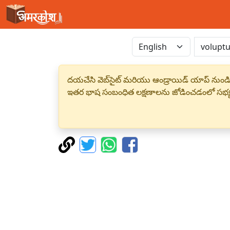
దయచేసి వెబ్‌సైట్ మరియు ఆండ్రాయిడ్ యాప్ నుండి
ఇతర భాష సంబంధిత లక్షణాలను జోడించడంలో సభ