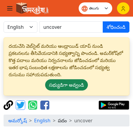
శోధించండి
దయచేసి వెబ్‌సైట్ మరియు ఆండ్రాయిడ్ యాప్ నుండి
ప్రకటనలను తీసివేయడానికి సభ్యత్వాన్ని పొందండి. అమర్‌కోష్‌లో
కొత్త పదాలు మరియు నిర్వచనాలను జోడించడంలో మరియు
ఇతర భాష సంబంధిత లక్షణాలను జోడించడంలో సభ్యత్వ
రుసుము సహాయపడుతుంది.
సభ్యుడిగా అవ్వండి
అమర్కోష్
English
పదం
uncover