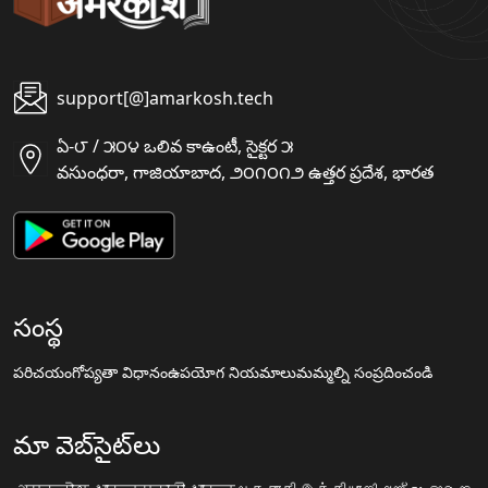
support[@]amarkosh.tech
ఏ-౮ / ౫౦౪ ఒలివ కాఉంటీ, సైక్టర ౫
వసుంధరా, గాజియాబాద, ౨౦౧౦౧౨ ఉత్తర ప్రదేశ, భారత
సంస్థ
పరిచయం
గోప్యతా విధానం
ఉపయోగ నియమాలు
మమ్మల్ని సంప్రదించండి
మా వెబ్‌సైట్‌లు