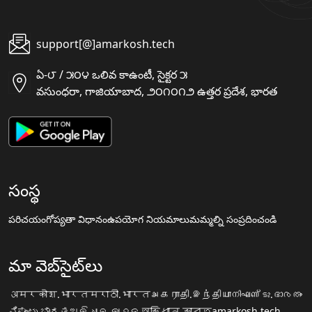
support[@]amarkosh.tech
ఏ-౮ / ౫౦౪ ఒలివ కాఉంటీ, సైక్టర ౫
వసుంధరా, గాజియాబాద, ౨౦౧౦౧౨ ఉత్తర ప్రదేశ, భారత
సంస్థ
పరిచయం
గోప్యతా విధానం
ఉపయోగ నియమాలు
మమ్మల్ని సంప్రదించండి
మా వెబ్‌సైట్‌లు
अमरकोश.भारत
मराठी.भारत
அகராதி.இந்தியா
നിഘണ്ടു.ഭാരതം
ನಿಘಂಟು.ಭಾರತ
ଅଭିଧାନ.ଭାରତ
অভিধান.ভারত
amarkosh.tech