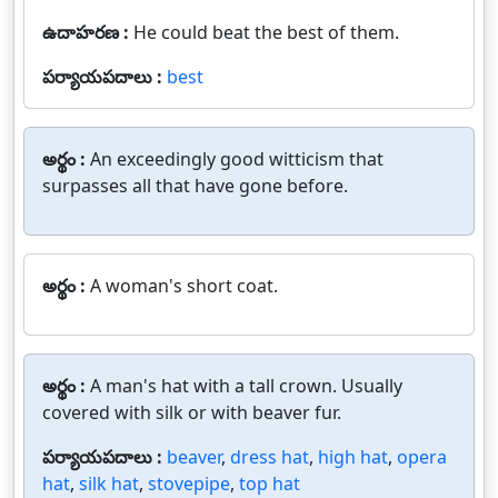
ఉదాహరణ :
He could beat the best of them.
పర్యాయపదాలు :
best
అర్థం :
An exceedingly good witticism that
surpasses all that have gone before.
అర్థం :
A woman's short coat.
అర్థం :
A man's hat with a tall crown. Usually
covered with silk or with beaver fur.
పర్యాయపదాలు :
beaver
,
dress hat
,
high hat
,
opera
hat
,
silk hat
,
stovepipe
,
top hat