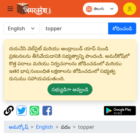
శోధించండి
దయచేసి వెబ్‌సైట్ మరియు ఆండ్రాయిడ్ యాప్ నుండి
ప్రకటనలను తీసివేయడానికి సభ్యత్వాన్ని పొందండి. అమర్‌కోష్‌లో
కొత్త పదాలు మరియు నిర్వచనాలను జోడించడంలో మరియు
ఇతర భాష సంబంధిత లక్షణాలను జోడించడంలో సభ్యత్వ
రుసుము సహాయపడుతుంది.
సభ్యుడిగా అవ్వండి
అమర్కోష్
English
పదం
topper