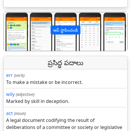
ఆప్ స్థాపించండి
पिछला
अगल
ప్రసిద్ధ పదాలు
err
(verb)
To make a mistake or be incorrect.
wily
(adjective)
Marked by skill in deception.
act
(noun)
A legal document codifying the result of
deliberations of a committee or society or legislative