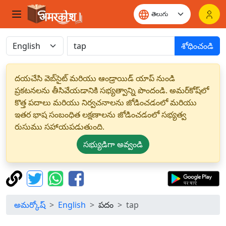
శోధించండి
దయచేసి వెబ్‌సైట్ మరియు ఆండ్రాయిడ్ యాప్ నుండి
ప్రకటనలను తీసివేయడానికి సభ్యత్వాన్ని పొందండి. అమర్‌కోష్‌లో
కొత్త పదాలు మరియు నిర్వచనాలను జోడించడంలో మరియు
ఇతర భాష సంబంధిత లక్షణాలను జోడించడంలో సభ్యత్వ
రుసుము సహాయపడుతుంది.
సభ్యుడిగా అవ్వండి
అమర్కోష్
English
పదం
tap