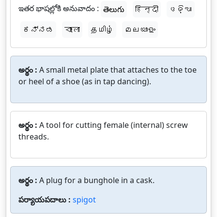
ఇతర భాషల్లోకి అనువాదం :
తెలుగు
हिन्दी
ଓଡ଼ିଆ
ಕನ್ನಡ
বাংলা
தமிழ்
മലയാളം
అర్థం :
A small metal plate that attaches to the toe
or heel of a shoe (as in tap dancing).
అర్థం :
A tool for cutting female (internal) screw
threads.
అర్థం :
A plug for a bunghole in a cask.
పర్యాయపదాలు :
spigot