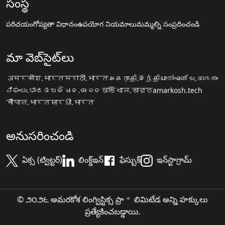
సంస్థ
పరిచయం
గోప్యతా విధానం
ఉపయోగ నియమాలు
మమ్మల్ని సంప్రదించండి
మా వెబ్‌సైట్‌లు
अमरकोश.भारत
मराठी.भारत
அகராதி.இந்தியா
നിഘണ്ടു.ഭാരതം
ನಿಘಂಟು.ಭಾರತ
ଅଭିଧାନ.ଭାରତ
অভিধান.ভারত
amarkosh.tech
चौपाल.भारत
सारथी.भारत
అనుసరించండి
ఏక్స (ట్విట్టర్)
లింక్డ్ఇన్
ఫేస్బుక్
ఇన్‌స్టాగ్రామ్
© ౨౦౨౬ అమరకోశ లింగ్విస్టిక్స ప్రా॰ లిమిటేడ అన్ని హక్కులు
ప్రత్యేకించబడ్డాయి.