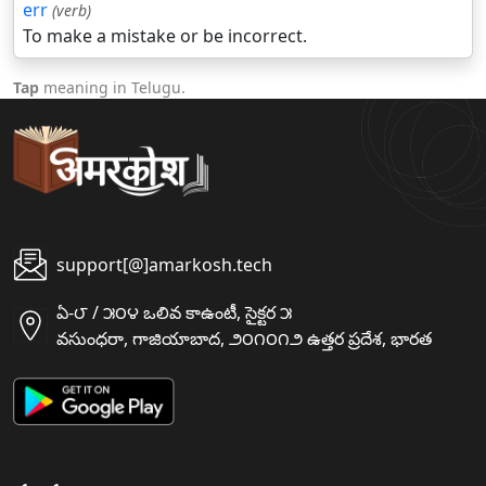
err
(verb)
To make a mistake or be incorrect.
Tap
meaning in Telugu.
support[@]amarkosh.tech
ఏ-౮ / ౫౦౪ ఒలివ కాఉంటీ, సైక్టర ౫
వసుంధరా, గాజియాబాద, ౨౦౧౦౧౨ ఉత్తర ప్రదేశ, భారత