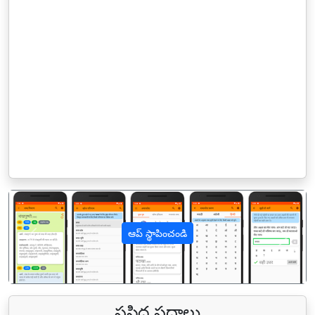
ఆప్ స్థాపించండి
पिछला
अगल
ప్రసిద్ధ పదాలు