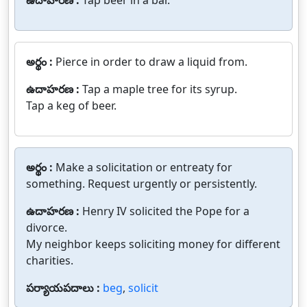
ఉదాహరణ :
Tap beer in a bar.
అర్థం :
Pierce in order to draw a liquid from.
ఉదాహరణ :
Tap a maple tree for its syrup.
Tap a keg of beer.
అర్థం :
Make a solicitation or entreaty for
something. Request urgently or persistently.
ఉదాహరణ :
Henry IV solicited the Pope for a
divorce.
My neighbor keeps soliciting money for different
charities.
పర్యాయపదాలు :
beg
,
solicit