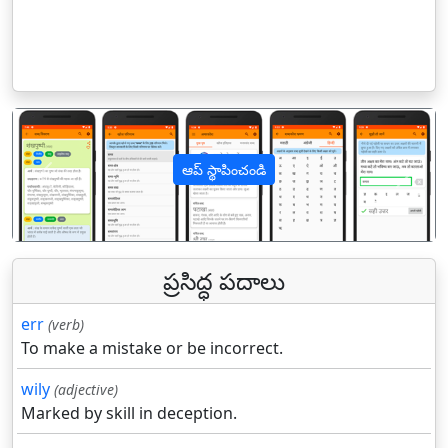
ఆప్ స్థాపించండి
पिछला
अगल
ప్రసిద్ధ పదాలు
err
(verb)
To make a mistake or be incorrect.
wily
(adjective)
Marked by skill in deception.