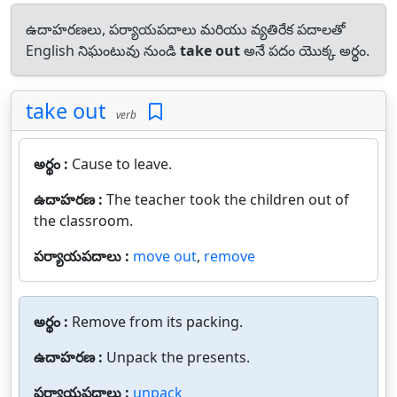
ఉదాహరణలు, పర్యాయపదాలు మరియు వ్యతిరేక పదాలతో
English నిఘంటువు నుండి
take out
అనే పదం యొక్క అర్థం.
take out
verb
అర్థం :
Cause to leave.
ఉదాహరణ :
The teacher took the children out of
the classroom.
పర్యాయపదాలు :
move out
,
remove
అర్థం :
Remove from its packing.
ఉదాహరణ :
Unpack the presents.
పర్యాయపదాలు :
unpack