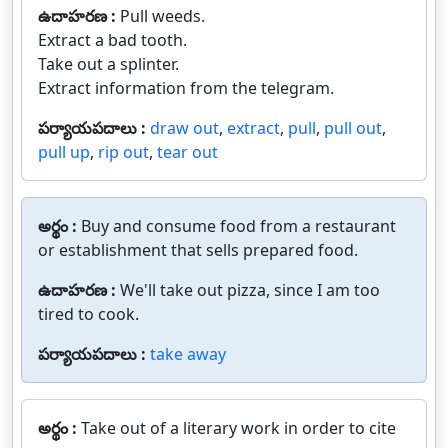
ఉదాహరణ :
Pull weeds.
Extract a bad tooth.
Take out a splinter.
Extract information from the telegram.
పర్యాయపదాలు :
draw out
,
extract
,
pull
,
pull out
,
pull up
,
rip out
,
tear out
అర్థం :
Buy and consume food from a restaurant
or establishment that sells prepared food.
ఉదాహరణ :
We'll take out pizza, since I am too
tired to cook.
పర్యాయపదాలు :
take away
అర్థం :
Take out of a literary work in order to cite