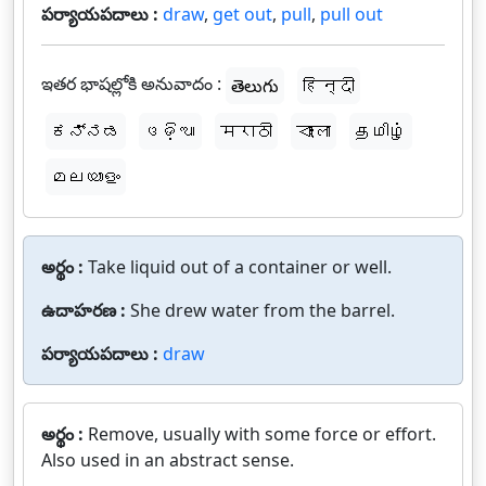
పర్యాయపదాలు :
draw
,
get out
,
pull
,
pull out
ఇతర భాషల్లోకి అనువాదం :
తెలుగు
हिन्दी
ಕನ್ನಡ
ଓଡ଼ିଆ
मराठी
বাংলা
தமிழ்
മലയാളം
అర్థం :
Take liquid out of a container or well.
ఉదాహరణ :
She drew water from the barrel.
పర్యాయపదాలు :
draw
అర్థం :
Remove, usually with some force or effort.
Also used in an abstract sense.