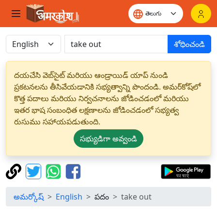
శోధించండి
దయచేసి వెబ్‌సైట్ మరియు ఆండ్రాయిడ్ యాప్ నుండి
ప్రకటనలను తీసివేయడానికి సభ్యత్వాన్ని పొందండి. అమర్‌కోష్‌లో
కొత్త పదాలు మరియు నిర్వచనాలను జోడించడంలో మరియు
ఇతర భాష సంబంధిత లక్షణాలను జోడించడంలో సభ్యత్వ
రుసుము సహాయపడుతుంది.
సభ్యుడిగా అవ్వండి
అమర్కోష్
English
పదం
take out