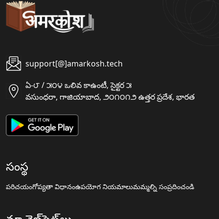
support[@]amarkosh.tech
ఏ-౮ / ౫౦౪ ఒలివ కాఉంటీ, సైక్టర ౫
వసుంధరా, గాజియాబాద, ౨౦౧౦౧౨ ఉత్తర ప్రదేశ, భారత
సంస్థ
పరిచయం
గోప్యతా విధానం
ఉపయోగ నియమాలు
మమ్మల్ని సంప్రదించండి
మా వెబ్‌సైట్‌లు