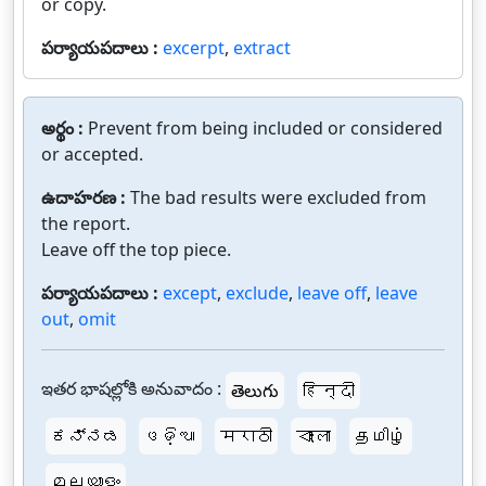
or copy.
పర్యాయపదాలు :
excerpt
,
extract
అర్థం :
Prevent from being included or considered
or accepted.
ఉదాహరణ :
The bad results were excluded from
the report.
Leave off the top piece.
పర్యాయపదాలు :
except
,
exclude
,
leave off
,
leave
out
,
omit
ఇతర భాషల్లోకి అనువాదం :
తెలుగు
हिन्दी
ಕನ್ನಡ
ଓଡ଼ିଆ
मराठी
বাংলা
தமிழ்
മലയാളം