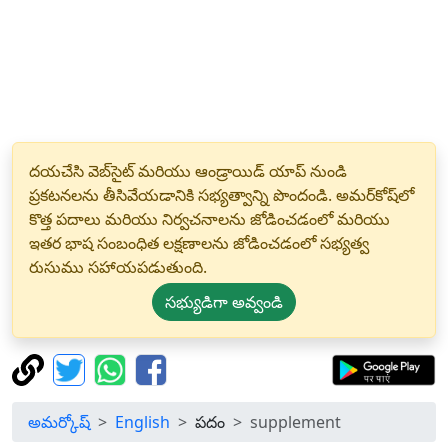
దయచేసి వెబ్‌సైట్ మరియు ఆండ్రాయిడ్ యాప్ నుండి
ప్రకటనలను తీసివేయడానికి సభ్యత్వాన్ని పొందండి. అమర్‌కోష్‌లో
కొత్త పదాలు మరియు నిర్వచనాలను జోడించడంలో మరియు
ఇతర భాష సంబంధిత లక్షణాలను జోడించడంలో సభ్యత్వ
రుసుము సహాయపడుతుంది.
సభ్యుడిగా అవ్వండి
అమర్కోష్
English
పదం
supplement