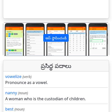
ఆప్ స్థాపించండి
पिछला
अगल
ప్రసిద్ధ పదాలు
vowelize
(verb)
Pronounce as a vowel.
nanny
(noun)
A woman who is the custodian of children.
best
(noun)