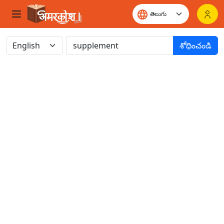
శోధించండి