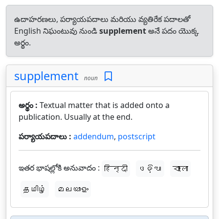
ఉదాహరణలు, పర్యాయపదాలు మరియు వ్యతిరేక పదాలతో
English నిఘంటువు నుండి
supplement
అనే పదం యొక్క
అర్థం.
supplement
noun
అర్థం :
Textual matter that is added onto a
publication. Usually at the end.
పర్యాయపదాలు :
addendum
,
postscript
ఇతర భాషల్లోకి అనువాదం :
हिन्दी
ଓଡ଼ିଆ
বাংলা
தமிழ்
മലയാളം