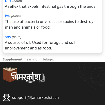
fart
(noun)
A reflex that expels intestinal gas through the anus.
bw
(noun)
The use of bacteria or viruses or toxins to destroy
men and animals or food.
soy
(noun)
A source of oil. Used for forage and soil
improvement and as food.
Supplement
meaning in Telugu.
support[@]amarkosh.tech