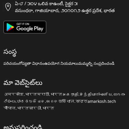
ఏ-౮ / ౫౦౪ ఒలివ కాఉంటీ, సైక్టర ౫
వసుంధరా, గాజియాబాద, ౨౦౧౦౧౨ ఉత్తర ప్రదేశ, భారత
సంస్థ
పరిచయం
గోప్యతా విధానం
ఉపయోగ నియమాలు
మమ్మల్ని సంప్రదించండి
మా వెబ్‌సైట్‌లు
अमरकोश.भारत
मराठी.भारत
அகராதி.இந்தியா
നിഘണ്ടു.ഭാരതം
ನಿಘಂಟು.ಭಾರತ
ଅଭିଧାନ.ଭାରତ
অভিধান.ভারত
amarkosh.tech
चौपाल.भारत
सारथी.भारत
అనుసరించండి