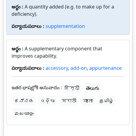
అర్థం :
A quantity added (e.g. to make up for a
deficiency).
పర్యాయపదాలు :
supplementation
అర్థం :
A supplementary component that
improves capability.
పర్యాయపదాలు :
accessory
,
add-on
,
appurtenance
ఇతర భాషల్లోకి అనువాదం :
हिन्दी
తెలుగు
ಕನ್ನಡ
ଓଡ଼ିଆ
मराठी
বাংলা
தமிழ்
മലയാളം