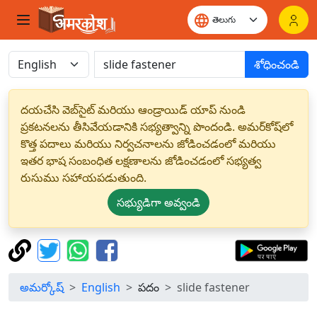
శోధించండి
దయచేసి వెబ్‌సైట్ మరియు ఆండ్రాయిడ్ యాప్ నుండి
ప్రకటనలను తీసివేయడానికి సభ్యత్వాన్ని పొందండి. అమర్‌కోష్‌లో
కొత్త పదాలు మరియు నిర్వచనాలను జోడించడంలో మరియు
ఇతర భాష సంబంధిత లక్షణాలను జోడించడంలో సభ్యత్వ
రుసుము సహాయపడుతుంది.
సభ్యుడిగా అవ్వండి
అమర్కోష్
English
పదం
slide fastener