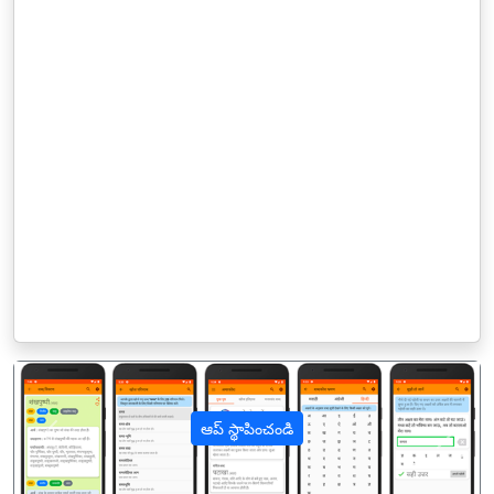
ఆప్ స్థాపించండి
पिछला
अगल