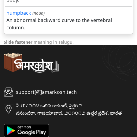
body.
humpback
(noun)
An abnormal backward curve to the vertebral
column.
Slide fastener
meaning in Telugu.
support[@]amarkosh.tech
ఏ-౮ / ౫౦౪ ఒలివ కాఉంటీ, సైక్టర ౫
వసుంధరా, గాజియాబాద, ౨౦౧౦౧౨ ఉత్తర ప్రదేశ, భారత