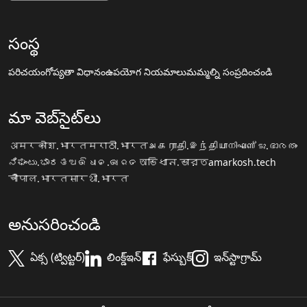
సంస్థ
పరిచయం
గోప్యతా విధానం
ఉపయోగ నియమాలు
మమ్మల్ని సంప్రదించండి
మా వెబ్‌సైట్‌లు
अमरकोश.भारत
मराठी.भारत
அகராதி.இந்தியா
നിഘണ്ടു.ഭാരതം
ನಿಘಂಟು.ಭಾರತ
ଅଭିଧାନ.ଭାରତ
অভিধান.ভারত
amarkosh.tech
चौपाल.भारत
सारथी.भारत
అనుసరించండి
ఏక్స (ట్విట్టర్)
లింక్డ్ఇన్
ఫేస్బుక్
ఇన్‌స్టాగ్రామ్