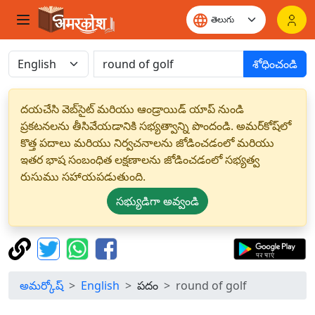
శోధించండి
దయచేసి వెబ్‌సైట్ మరియు ఆండ్రాయిడ్ యాప్ నుండి
ప్రకటనలను తీసివేయడానికి సభ్యత్వాన్ని పొందండి. అమర్‌కోష్‌లో
కొత్త పదాలు మరియు నిర్వచనాలను జోడించడంలో మరియు
ఇతర భాష సంబంధిత లక్షణాలను జోడించడంలో సభ్యత్వ
రుసుము సహాయపడుతుంది.
సభ్యుడిగా అవ్వండి
అమర్కోష్
English
పదం
round of golf