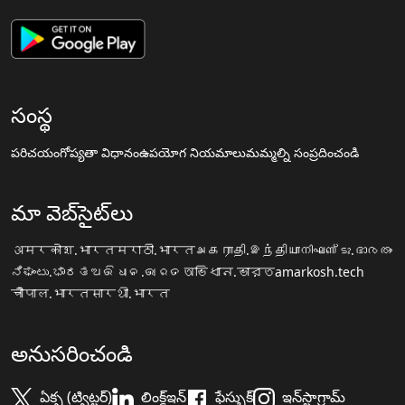
సంస్థ
పరిచయం
గోప్యతా విధానం
ఉపయోగ నియమాలు
మమ్మల్ని సంప్రదించండి
మా వెబ్‌సైట్‌లు
अमरकोश.भारत
मराठी.भारत
அகராதி.இந்தியா
നിഘണ്ടു.ഭാരതം
ನಿಘಂಟು.ಭಾರತ
ଅଭିଧାନ.ଭାରତ
অভিধান.ভারত
amarkosh.tech
चौपाल.भारत
सारथी.भारत
అనుసరించండి
ఏక్స (ట్విట్టర్)
లింక్డ్ఇన్
ఫేస్బుక్
ఇన్‌స్టాగ్రామ్