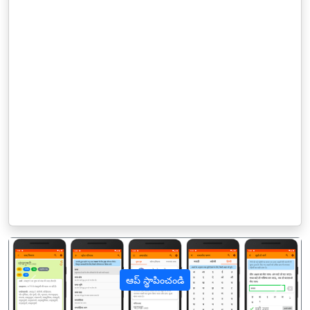
ఆప్ స్థాపించండి
पिछला
अगल