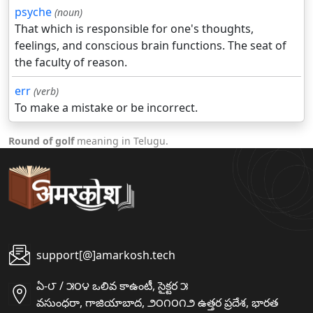
psyche
(noun)
That which is responsible for one's thoughts,
feelings, and conscious brain functions. The seat of
the faculty of reason.
err
(verb)
To make a mistake or be incorrect.
Round of golf
meaning in Telugu.
support[@]amarkosh.tech
ఏ-౮ / ౫౦౪ ఒలివ కాఉంటీ, సైక్టర ౫
వసుంధరా, గాజియాబాద, ౨౦౧౦౧౨ ఉత్తర ప్రదేశ, భారత