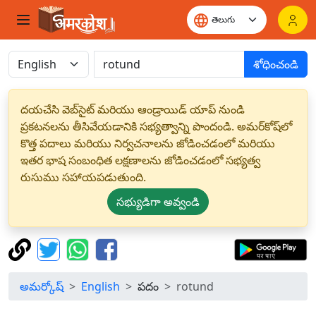
శోధించండి
దయచేసి వెబ్‌సైట్ మరియు ఆండ్రాయిడ్ యాప్ నుండి
ప్రకటనలను తీసివేయడానికి సభ్యత్వాన్ని పొందండి. అమర్‌కోష్‌లో
కొత్త పదాలు మరియు నిర్వచనాలను జోడించడంలో మరియు
ఇతర భాష సంబంధిత లక్షణాలను జోడించడంలో సభ్యత్వ
రుసుము సహాయపడుతుంది.
సభ్యుడిగా అవ్వండి
అమర్కోష్
English
పదం
rotund