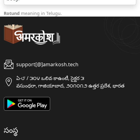
Rotund
meaning in Telugu.
support[@]amarkosh.tech
ఏ-౮ / ౫౦౪ ఒలివ కాఉంటీ, సైక్టర ౫
వసుంధరా, గాజియాబాద, ౨౦౧౦౧౨ ఉత్తర ప్రదేశ, భారత
సంస్థ