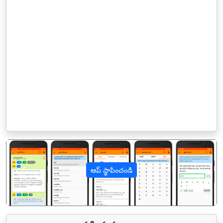
ఆప్ స్థాపించండి
पिछला
अगल