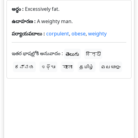
అర్థం :
Excessively fat.
ఉదాహరణ :
A weighty man.
పర్యాయపదాలు :
corpulent
,
obese
,
weighty
ఇతర భాషల్లోకి అనువాదం :
తెలుగు
हिन्दी
ಕನ್ನಡ
ଓଡ଼ିଆ
বাংলা
தமிழ்
മലയാളം