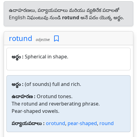
ఉదాహరణలు, పర్యాయపదాలు మరియు వ్యతిరేక పదాలతో
English నిఘంటువు నుండి
rotund
అనే పదం యొక్క అర్థం.
rotund
adjective
అర్థం :
Spherical in shape.
అర్థం :
(of sounds) full and rich.
ఉదాహరణ :
Orotund tones.
The rotund and reverberating phrase.
Pear-shaped vowels.
పర్యాయపదాలు :
orotund
,
pear-shaped
,
round