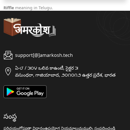
Riffle
meaning in Telugu.
support[@]amarkosh.tech
ఏ-౮ / ౫౦౪ ఒలివ కాఉంటీ, సైక్టర ౫
వసుంధరా, గాజియాబాద, ౨౦౧౦౧౨ ఉత్తర ప్రదేశ, భారత
సంస్థ
పరిచయం
గోప్యతా విధానం
ఉపయోగ నియమాలు
మమ్మల్ని సంప్రదించండి