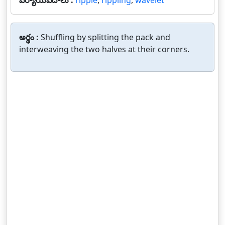
పర్యాయపదాలు :
ripple
,
rippling
,
wavelet
అర్థం :
Shuffling by splitting the pack and
interweaving the two halves at their corners.