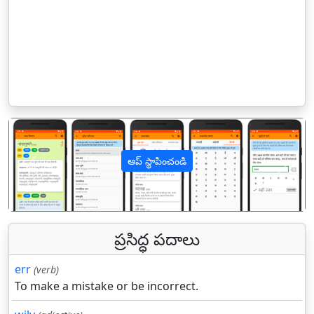
ఆప్ స్థాపించండి
पिछला
अगल
ప్రసిద్ధ పదాలు
err
(verb)
To make a mistake or be incorrect.