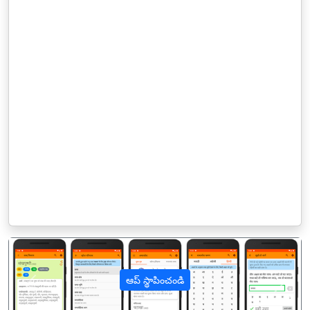
ఆప్ స్థాపించండి
पिछला
अगल