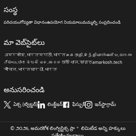
సంస్థ
పరిచయం
గోప్యతా విధానం
ఉపయోగ నియమాలు
మమ్మల్ని సంప్రదించండి
మా వెబ్‌సైట్‌లు
अमरकोश.भारत
मराठी.भारत
அகராதி.இந்தியா
നിഘണ്ടു.ഭാരതം
ನಿಘಂಟು.ಭಾರತ
ଅଭିଧାନ.ଭାରତ
অভিধান.ভারত
amarkosh.tech
चौपाल.भारत
सारथी.भारत
అనుసరించండి
ఏక్స (ట్విట్టర్)
లింక్డ్ఇన్
ఫేస్బుక్
ఇన్‌స్టాగ్రామ్
© ౨౦౨౬ అమరకోశ లింగ్విస్టిక్స ప్రా॰ లిమిటేడ అన్ని హక్కులు
ప్రత్యేకించబడ్డాయి.