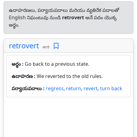
ఉదాహరణలు, పర్యాయపదాలు మరియు వ్యతిరేక పదాలతో
English నిఘంటువు నుండి
retrovert
అనే పదం యొక్క
అర్థం.
retrovert
verb
అర్థం :
Go back to a previous state.
ఉదాహరణ :
We reverted to the old rules.
పర్యాయపదాలు :
regress
,
return
,
revert
,
turn back