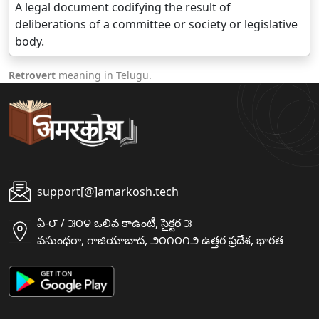
A legal document codifying the result of
deliberations of a committee or society or legislative
body.
Retrovert
meaning in Telugu.
support[@]amarkosh.tech
ఏ-౮ / ౫౦౪ ఒలివ కాఉంటీ, సైక్టర ౫
వసుంధరా, గాజియాబాద, ౨౦౧౦౧౨ ఉత్తర ప్రదేశ, భారత