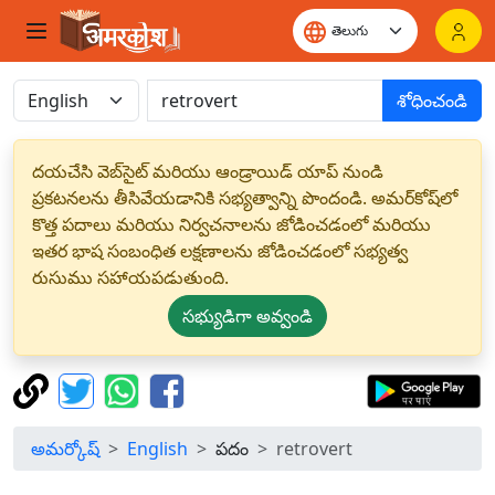
శోధించండి
దయచేసి వెబ్‌సైట్ మరియు ఆండ్రాయిడ్ యాప్ నుండి
ప్రకటనలను తీసివేయడానికి సభ్యత్వాన్ని పొందండి. అమర్‌కోష్‌లో
కొత్త పదాలు మరియు నిర్వచనాలను జోడించడంలో మరియు
ఇతర భాష సంబంధిత లక్షణాలను జోడించడంలో సభ్యత్వ
రుసుము సహాయపడుతుంది.
సభ్యుడిగా అవ్వండి
అమర్కోష్
English
పదం
retrovert