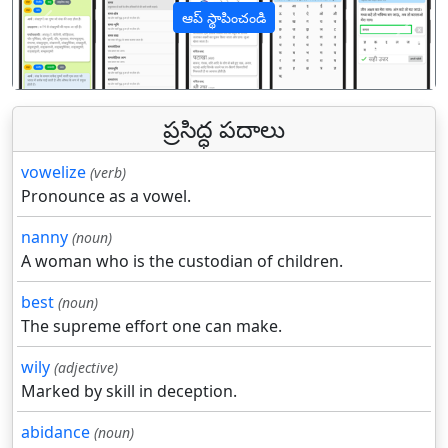
ఆప్ స్థాపించండి
पिछला
अगल
ప్రసిద్ధ పదాలు
vowelize
(verb)
Pronounce as a vowel.
nanny
(noun)
A woman who is the custodian of children.
best
(noun)
The supreme effort one can make.
wily
(adjective)
Marked by skill in deception.
abidance
(noun)