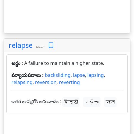
relapse
noun
అర్థం :
A failure to maintain a higher state.
పర్యాయపదాలు :
backsliding
,
lapse
,
lapsing
,
relapsing
,
reversion
,
reverting
ఇతర భాషల్లోకి అనువాదం :
हिन्दी
ଓଡ଼ିଆ
বাংলা