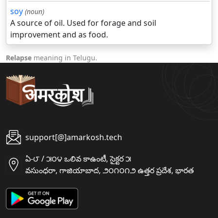
soy
(noun)
A source of oil. Used for forage and soil
improvement and as food.
Relapse
meaning in Telugu.
support[@]amarkosh.tech
ఏ-౮ / ౫౦౪ ఒలివ కాఉంటీ, సైక్టర ౫
వసుంధరా, గాజియాబాద, ౨౦౧౦౧౨ ఉత్తర ప్రదేశ, భారత