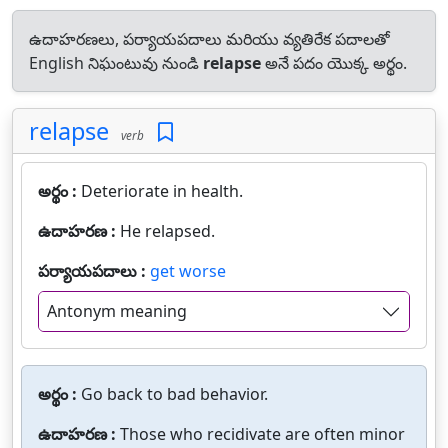
ఉదాహరణలు, పర్యాయపదాలు మరియు వ్యతిరేక పదాలతో
English నిఘంటువు నుండి
relapse
అనే పదం యొక్క అర్థం.
relapse
verb
అర్థం :
Deteriorate in health.
ఉదాహరణ :
He relapsed.
పర్యాయపదాలు :
get worse
Antonym meaning
అర్థం :
Go back to bad behavior.
ఉదాహరణ :
Those who recidivate are often minor