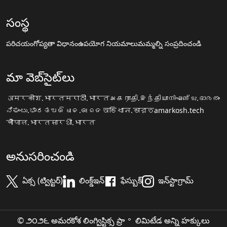
సంస్థ
పరిచయం
గోప్యతా విధానం
ఉపయోగ నియమాలు
మమ్మల్ని సంప్రదించండి
మా వెబ్‌సైట్‌లు
अमरकोश.भारत
मराठी.भारत
அகராதி.இந்தியா
നിഘണ്ടു.ഭാരതം
ನಿಘಂಟು.ಭಾರತ
ଅଭିଧାନ.ଭାରତ
অভিধান.ভারত
amarkosh.tech
चौपाल.भारत
सारथी.भारत
అనుసరించండి
ఏక్స (ట్విట్టర్)
లింక్డ్ఇన్
ఫేస్బుక్
ఇన్‌స్టాగ్రామ్
© ౨౦౨౬ అమరకోశ లింగ్విస్టిక్స ప్రా॰ లిమిటేడ అన్ని హక్కులు