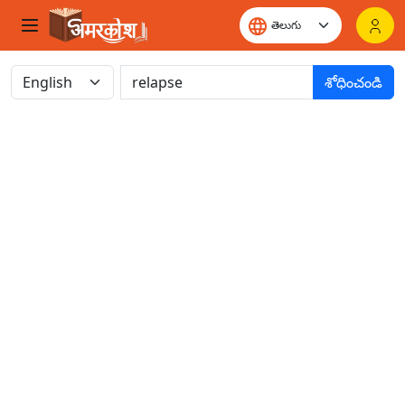
శోధించండి