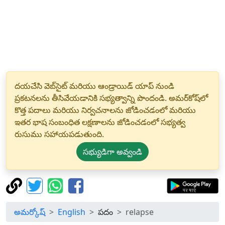
దయచేసి వెబ్‌సైట్ మరియు ఆండ్రాయిడ్ యాప్ నుండి
ప్రకటనలను తీసివేయడానికి సభ్యత్వాన్ని పొందండి. అమర్‌కోష్‌లో
కొత్త పదాలు మరియు నిర్వచనాలను జోడించడంలో మరియు
ఇతర భాష సంబంధిత లక్షణాలను జోడించడంలో సభ్యత్వ
రుసుము సహాయపడుతుంది.
సభ్యుడిగా అవ్వండి
అమర్కోష్
English
పదం
relapse