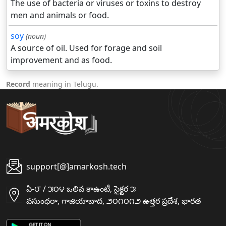
The use of bacteria or viruses or toxins to destroy
men and animals or food.
soy
(noun)
A source of oil. Used for forage and soil
improvement and as food.
Record
meaning in Telugu.
support[@]amarkosh.tech
ఏ-౮ / ౫౦౪ ఒలివ కాఉంటీ, సైక్టర ౫
వసుంధరా, గాజియాబాద, ౨౦౧౦౧౨ ఉత్తర ప్రదేశ, భారత