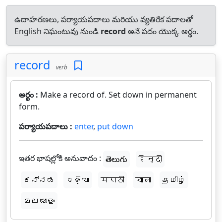
ఉదాహరణలు, పర్యాయపదాలు మరియు వ్యతిరేక పదాలతో
English నిఘంటువు నుండి
record
అనే పదం యొక్క అర్థం.
record
verb
అర్థం :
Make a record of. Set down in permanent
form.
పర్యాయపదాలు :
enter
,
put down
ఇతర భాషల్లోకి అనువాదం :
తెలుగు
हिन्दी
ಕನ್ನಡ
ଓଡ଼ିଆ
मराठी
বাংলা
தமிழ்
മലയാളം