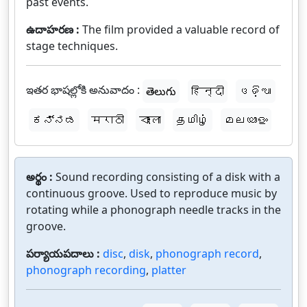
past events.
ఉదాహరణ :
The film provided a valuable record of
stage techniques.
ఇతర భాషల్లోకి అనువాదం :
తెలుగు
हिन्दी
ଓଡ଼ିଆ
ಕನ್ನಡ
मराठी
বাংলা
தமிழ்
മലയാളം
అర్థం :
Sound recording consisting of a disk with a
continuous groove. Used to reproduce music by
rotating while a phonograph needle tracks in the
groove.
పర్యాయపదాలు :
disc
,
disk
,
phonograph record
,
phonograph recording
,
platter