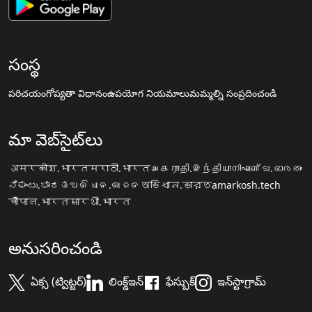
సంస్థ
పరిచయం
గోప్యతా విధానం
ఉపయోగ నియమాలు
మమ్మల్ని సంప్రదించండి
మా వెబ్‌సైట్‌లు
अमरकोश.भारत
मराठी.भारत
அகராதி.இந்தியா
നിഘണ്ടു.ഭാരതം
ನಿಘಂಟು.ಭಾರತ
ଅଭିଧାନ.ଭାରତ
অভিধান.ভারত
amarkosh.tech
चौपाल.भारत
सारथी.भारत
అనుసరించండి
ఏక్స (ట్విట్టర్)
లింక్డ్ఇన్
ఫేస్బుక్
ఇన్‌స్టాగ్రామ్