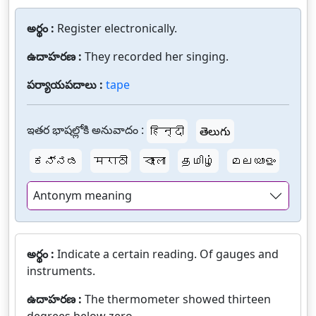
అర్థం :
Register electronically.
ఉదాహరణ :
They recorded her singing.
పర్యాయపదాలు :
tape
ఇతర భాషల్లోకి అనువాదం :
हिन्दी
తెలుగు
ಕನ್ನಡ
मराठी
বাংলা
தமிழ்
മലയാളം
Antonym meaning
అర్థం :
Indicate a certain reading. Of gauges and
instruments.
ఉదాహరణ :
The thermometer showed thirteen