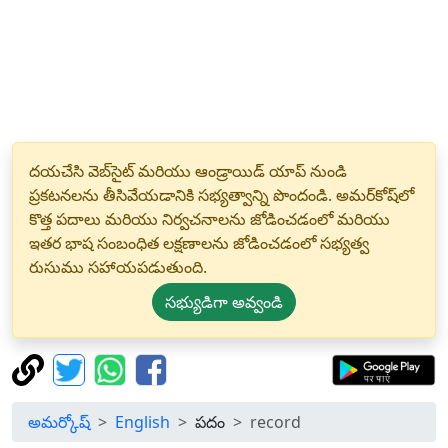
దయచేసి వెబ్‌సైట్ మరియు ఆండ్రాయిడ్ యాప్ నుండి
ప్రకటనలను తీసివేయడానికి సభ్యత్వాన్ని పొందండి. అమర్‌కోష్‌లో
కొత్త పదాలు మరియు నిర్వచనాలను జోడించడంలో మరియు
ఇతర భాష సంబంధిత లక్షణాలను జోడించడంలో సభ్యత్వ
రుసుము సహాయపడుతుంది.
సభ్యుడిగా అవ్వండి
అమర్కోష్
English
పదం
record