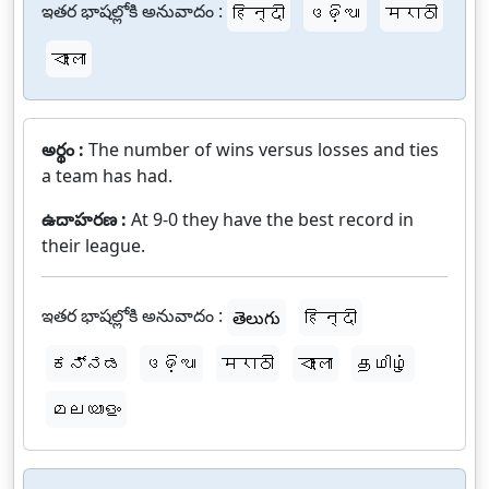
ఇతర భాషల్లోకి అనువాదం :
हिन्दी
ଓଡ଼ିଆ
मराठी
বাংলা
అర్థం :
The number of wins versus losses and ties
a team has had.
ఉదాహరణ :
At 9-0 they have the best record in
their league.
ఇతర భాషల్లోకి అనువాదం :
తెలుగు
हिन्दी
ಕನ್ನಡ
ଓଡ଼ିଆ
मराठी
বাংলা
தமிழ்
മലയാളം