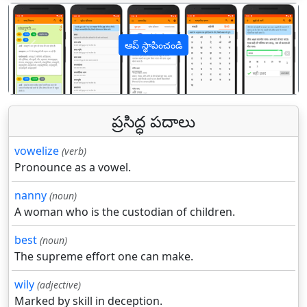
ఆప్ స్థాపించండి
पिछला
अगल
ప్రసిద్ధ పదాలు
vowelize
(verb)
Pronounce as a vowel.
nanny
(noun)
A woman who is the custodian of children.
best
(noun)
The supreme effort one can make.
wily
(adjective)
Marked by skill in deception.