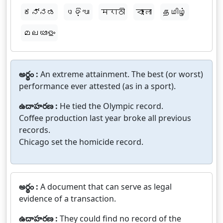
ಕನ್ನಡ
ଓଡ଼ିଆ
मराठी
বাংলা
தமிழ்
മലയാളം
అర్థం :
An extreme attainment. The best (or worst)
performance ever attested (as in a sport).
ఉదాహరణ :
He tied the Olympic record.
Coffee production last year broke all previous
records.
Chicago set the homicide record.
అర్థం :
A document that can serve as legal
evidence of a transaction.
ఉదాహరణ :
They could find no record of the