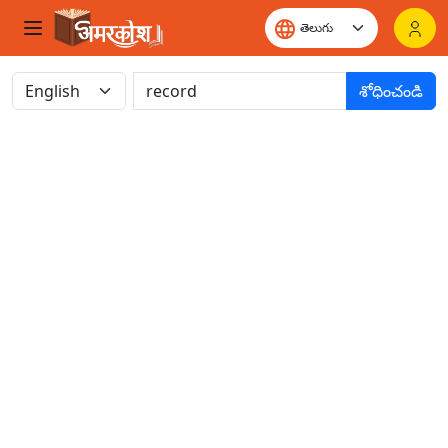
శోధించండి