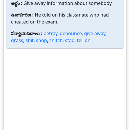
అర్థం :
Give away information about somebody.
ఉదాహరణ :
He told on his classmate who had
cheated on the exam.
పర్యాయపదాలు :
betray
,
denounce
,
give away
,
grass
,
shit
,
shop
,
snitch
,
stag
,
tell on