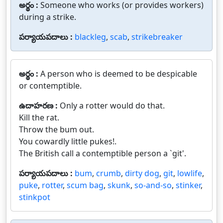
అర్థం :
Someone who works (or provides workers)
during a strike.
పర్యాయపదాలు :
blackleg
,
scab
,
strikebreaker
అర్థం :
A person who is deemed to be despicable
or contemptible.
ఉదాహరణ :
Only a rotter would do that.
Kill the rat.
Throw the bum out.
You cowardly little pukes!.
The British call a contemptible person a `git'.
పర్యాయపదాలు :
bum
,
crumb
,
dirty dog
,
git
,
lowlife
,
puke
,
rotter
,
scum bag
,
skunk
,
so-and-so
,
stinker
,
stinkpot