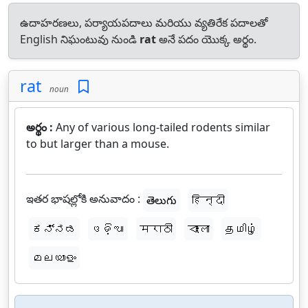
ఉదాహరణలు, పర్యాయపదాలు మరియు వ్యతిరేక పదాలతో
English నిఘంటువు నుండి
rat
అనే పదం యొక్క అర్థం.
rat
noun
అర్థం :
Any of various long-tailed rodents similar
to but larger than a mouse.
ఇతర భాషల్లోకి అనువాదం :
తెలుగు
हिन्दी
ಕನ್ನಡ
ଓଡ଼ିଆ
मराठी
বাংলা
தமிழ்
മലയാളം