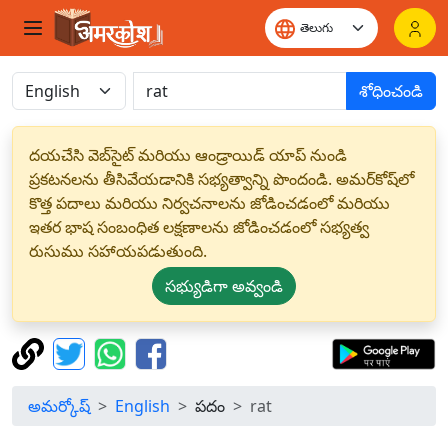
శోధించండి
దయచేసి వెబ్‌సైట్ మరియు ఆండ్రాయిడ్ యాప్ నుండి
ప్రకటనలను తీసివేయడానికి సభ్యత్వాన్ని పొందండి. అమర్‌కోష్‌లో
కొత్త పదాలు మరియు నిర్వచనాలను జోడించడంలో మరియు
ఇతర భాష సంబంధిత లక్షణాలను జోడించడంలో సభ్యత్వ
రుసుము సహాయపడుతుంది.
సభ్యుడిగా అవ్వండి
అమర్కోష్
English
పదం
rat