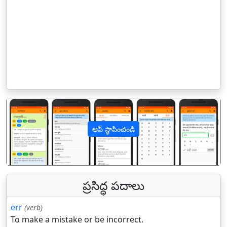
ఆప్ స్థాపించండి
पिछला
अगल
ప్రసిద్ధ పదాలు
err
(verb)
To make a mistake or be incorrect.