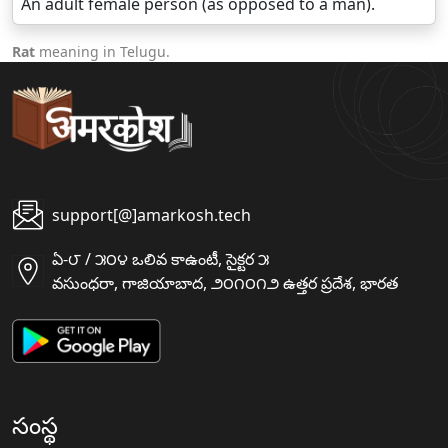
An adult female person (as opposed to a man).
Rat
meaning in Telugu.
support[@]amarkosh.tech
ఏ-౮ / ౫౦౪ ఒలివ కాఉంటీ, సైక్టర ౫
వసుంధరా, గాజియాబాద, ౨౦౧౦౧౨ ఉత్తర ప్రదేశ, భారత
సంస్థ