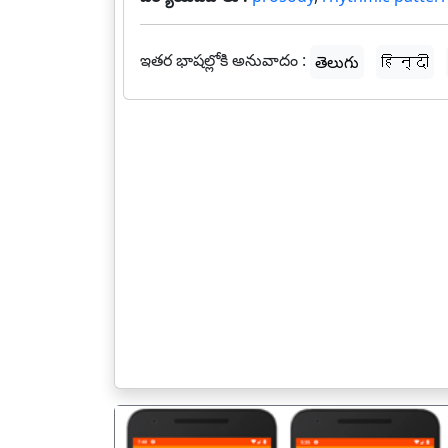
ఇతర భాషల్లోకి అనువాదం :
తెలుగు
हिन्दी