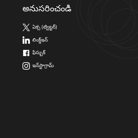
అనుసరించండి
ఏక్స (ట్విట్టర్)
లింక్డ్ఇన్
ఫేస్బుక్
ఇన్‌స్టాగ్రామ్