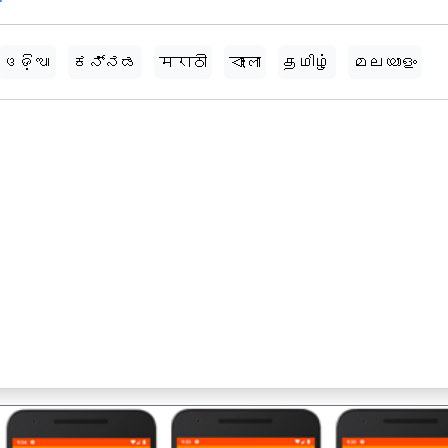
ଓଡ଼ିଆ
ಕನ್ನಡ
मराठी
বাংলা
தமிழ்
മലയാളം