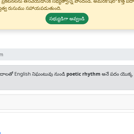
 ప్రకటనలను తీసివేయడానికి సభ్యత్వాన్ని పొందండి. అమర్‌కోష్‌లో కొత
్యత్వ రుసుము సహాయపడుతుంది.
సభ్యుడిగా అవ్వండి
hm
దాలతో English నిఘంటువు నుండి
poetic rhythm
అనే పదం యొక్క
n