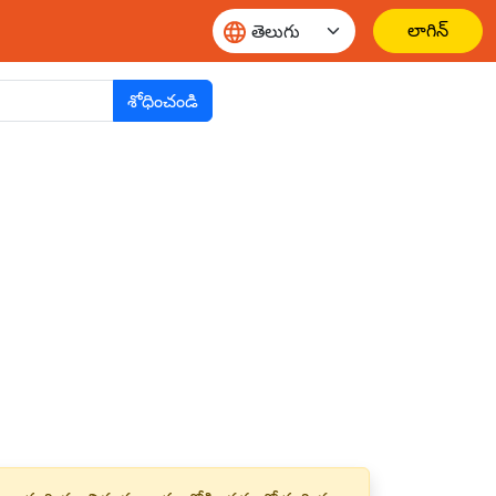
లాగిన్
శోధించండి