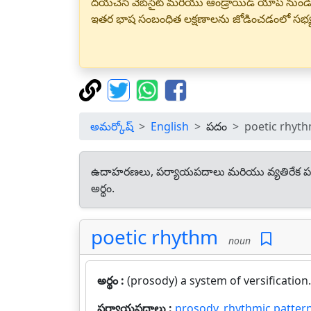
దయచేసి వెబ్‌సైట్ మరియు ఆండ్రాయిడ్ యాప్ నుండి
ఇతర భాష సంబంధిత లక్షణాలను జోడించడంలో సభ
అమర్కోష్
English
పదం
poetic rhyt
ఉదాహరణలు, పర్యాయపదాలు మరియు వ్యతిరేక ప
అర్థం.
poetic rhythm
noun
అర్థం :
(prosody) a system of versification.
పర్యాయపదాలు :
prosody
,
rhythmic patter