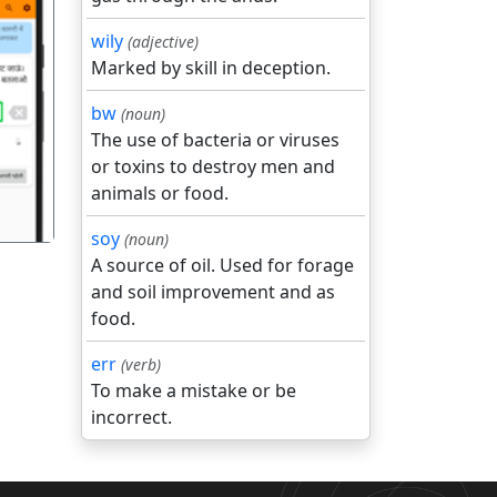
wily
(adjective)
Marked by skill in deception.
गला
bw
(noun)
The use of bacteria or viruses
or toxins to destroy men and
animals or food.
soy
(noun)
A source of oil. Used for forage
and soil improvement and as
food.
err
(verb)
To make a mistake or be
incorrect.