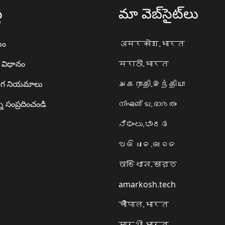
థ
మా వెబ్‌సైట్‌లు
యం
अमरकोश.भारत
ా విధానం
मराठी.भारत
గ నియమాలు
அகராதி.இந்தியா
ి సంప్రదించండి
നിഘണ്ടു.ഭാരതം
ನಿಘಂಟು.ಭಾರತ
ଅଭିଧାନ.ଭାରତ
অভিধান.ভারত
amarkosh.tech
चौपाल.भारत
सारथी.भारत