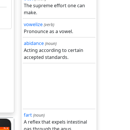
The supreme effort one can
make.
vowelize
(verb)
Pronounce as a vowel.
abidance
(noun)
Acting according to certain
accepted standards.
fart
(noun)
A reflex that expels intestinal
gas through the anus.