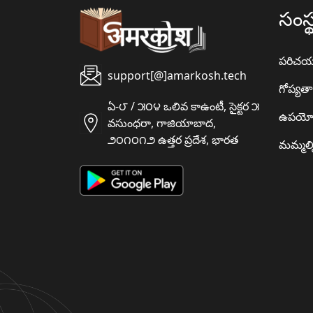
సంస్
పరిచ
support[@]amarkosh.tech
గోప్యత
ఏ-౮ / ౫౦౪ ఒలివ కాఉంటీ, సైక్టర ౫
ఉపయో
వసుంధరా, గాజియాబాద,
౨౦౧౦౧౨ ఉత్తర ప్రదేశ, భారత
మమ్మల్న