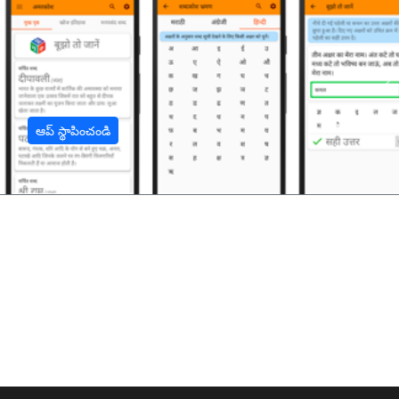
अ
ఆప్ స్థాపించండి