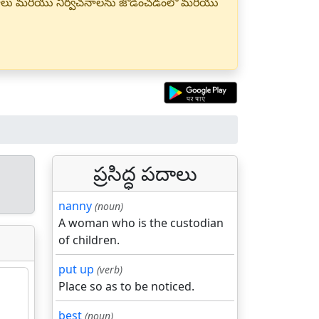
్త పదాలు మరియు నిర్వచనాలను జోడించడంలో మరియు
ప్రసిద్ధ పదాలు
nanny
(noun)
A woman who is the custodian
of children.
put up
(verb)
Place so as to be noticed.
best
(noun)